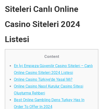
Siteleri Canlı Online
Casino Siteleri 2024
Listesi
Content
En İyi Empieza Güvenilir Casino Siteleri – Canlı
Online Casino Siteleri 2024 Listesi
Online Casino Türkiye’de Yasal Mı?
Online Casino Nasıl Kurulur Casino Sitesi
Oluşturma Rehberi
Best Online Gambling Dens Turkey Has In
Order To Offer In 2024