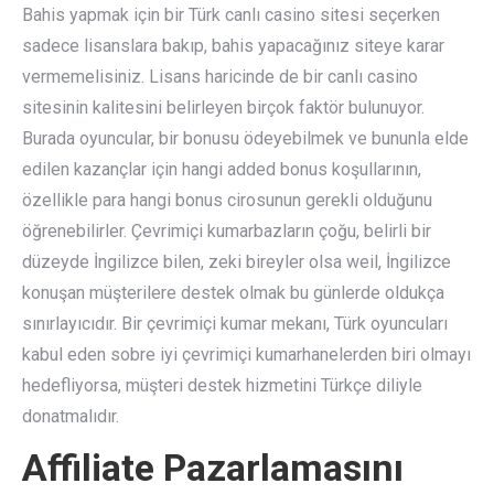
Bahis yapmak için bir Türk canlı casino sitesi seçerken
sadece lisanslara bakıp, bahis yapacağınız siteye karar
vermemelisiniz. Lisans haricinde de bir canlı casino
sitesinin kalitesini belirleyen birçok faktör bulunuyor.
Burada oyuncular, bir bonusu ödeyebilmek ve bununla elde
edilen kazançlar için hangi added bonus koşullarının,
özellikle para hangi bonus cirosunun gerekli olduğunu
öğrenebilirler. Çevrimiçi kumarbazların çoğu, belirli bir
düzeyde İngilizce bilen, zeki bireyler olsa weil, İngilizce
konuşan müşterilere destek olmak bu günlerde oldukça
sınırlayıcıdır. Bir çevrimiçi kumar mekanı, Türk oyuncuları
kabul eden sobre iyi çevrimiçi kumarhanelerden biri olmayı
hedefliyorsa, müşteri destek hizmetini Türkçe diliyle
donatmalıdır.
Affiliate Pazarlamasını