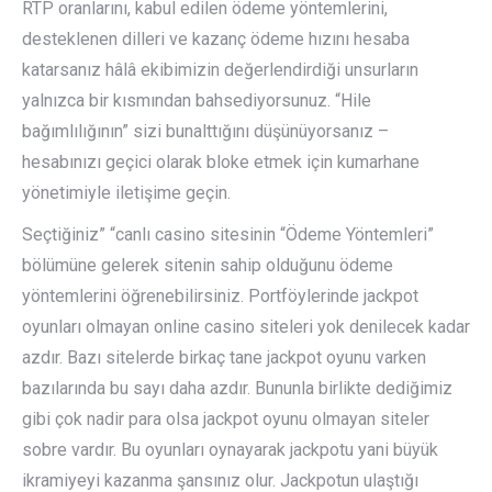
RTP oranlarını, kabul edilen ödeme yöntemlerini,
desteklenen dilleri ve kazanç ödeme hızını hesaba
katarsanız hâlâ ekibimizin değerlendirdiği unsurların
yalnızca bir kısmından bahsediyorsunuz. “Hile
bağımlılığının” sizi bunalttığını düşünüyorsanız –
hesabınızı geçici olarak bloke etmek için kumarhane
yönetimiyle iletişime geçin.
Seçtiğiniz” “canlı casino sitesinin “Ödeme Yöntemleri”
bölümüne gelerek sitenin sahip olduğunu ödeme
yöntemlerini öğrenebilirsiniz. Portföylerinde jackpot
oyunları olmayan online casino siteleri yok denilecek kadar
azdır. Bazı sitelerde birkaç tane jackpot oyunu varken
bazılarında bu sayı daha azdır. Bununla birlikte dediğimiz
gibi çok nadir para olsa jackpot oyunu olmayan siteler
sobre vardır. Bu oyunları oynayarak jackpotu yani büyük
ikramiyeyi kazanma şansınız olur. Jackpotun ulaştığı