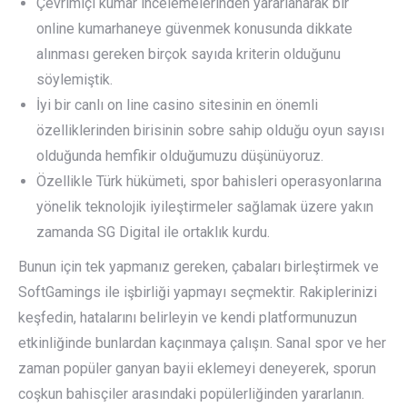
Çevrimiçi kumar incelemelerinden yararlanarak bir
online kumarhaneye güvenmek konusunda dikkate
alınması gereken birçok sayıda kriterin olduğunu
söylemiştik.
İyi bir canlı on line casino sitesinin en önemli
özelliklerinden birisinin sobre sahip olduğu oyun sayısı
olduğunda hemfikir olduğumuzu düşünüyoruz.
Özellikle Türk hükümeti, spor bahisleri operasyonlarına
yönelik teknolojik iyileştirmeler sağlamak üzere yakın
zamanda SG Digital ile ortaklık kurdu.
Bunun için tek yapmanız gereken, çabaları birleştirmek ve
SoftGamings ile işbirliği yapmayı seçmektir. Rakiplerinizi
keşfedin, hatalarını belirleyin ve kendi platformunuzun
etkinliğinde bunlardan kaçınmaya çalışın. Sanal spor ve her
zaman popüler ganyan bayii eklemeyi deneyerek, sporun
coşkun bahisçiler arasındaki popülerliğinden yararlanın.