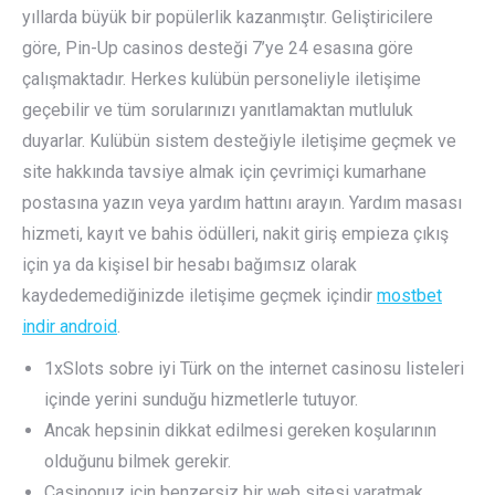
yıllarda büyük bir popülerlik kazanmıştır. Geliştiricilere
göre, Pin-Up casinos desteği 7’ye 24 esasına göre
çalışmaktadır. Herkes kulübün personeliyle iletişime
geçebilir ve tüm sorularınızı yanıtlamaktan mutluluk
duyarlar. Kulübün sistem desteğiyle iletişime geçmek ve
site hakkında tavsiye almak için çevrimiçi kumarhane
postasına yazın veya yardım hattını arayın. Yardım masası
hizmeti, kayıt ve bahis ödülleri, nakit giriş empieza çıkış
için ya da kişisel bir hesabı bağımsız olarak
kaydedemediğinizde iletişime geçmek içindir
mostbet
indir android
.
1xSlots sobre iyi Türk on the internet casinosu listeleri
içinde yerini sunduğu hizmetlerle tutuyor.
Ancak hepsinin dikkat edilmesi gereken koşularının
olduğunu bilmek gerekir.
Casinonuz için benzersiz bir web sitesi yaratmak