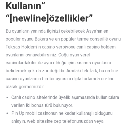
Kullanın”
“[newline]özellikler”
Bu oyunların yanında ilginizi çekebilecek Asya’nın en
popüler oyunu Bakara ve en popüler terme conseillé oyunu
Teksas Holdem’in casino versiyonu canlı casino holdem
oyunlarını oynayabilirsiniz. Çoğu oyun yerel
casinolardakiler ile aynı olduğu için casinos oyunlarını
belirlemek çok da zor değildir. Aradaki tek fark, bu on line
casino oyunlarının birebir aynısını dijital ortamda on-line
olarak görmemizdir.
Canlı casino sitelerinde üyelik aşamasında kullanıcılara
verilen iki bonus türü bulunuyor.
Pin Up mobil casinonun ne kadar kullanışlı olduğunu
anlayın, web sitesine cep telefonunuzdan veya