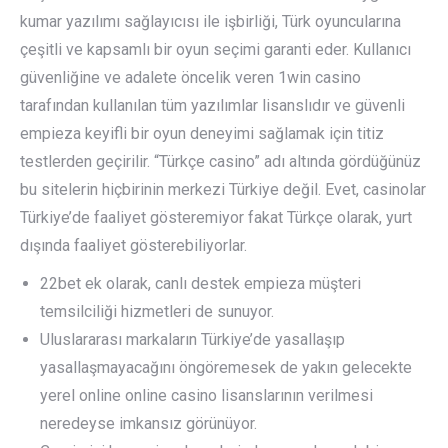
kumar yazılımı sağlayıcısı ile işbirliği, Türk oyuncularına
çeşitli ve kapsamlı bir oyun seçimi garanti eder. Kullanıcı
güvenliğine ve adalete öncelik veren 1win casino
tarafından kullanılan tüm yazılımlar lisanslıdır ve güvenli
empieza keyifli bir oyun deneyimi sağlamak için titiz
testlerden geçirilir. “Türkçe casino” adı altında gördüğünüz
bu sitelerin hiçbirinin merkezi Türkiye değil. Evet, casinolar
Türkiye’de faaliyet gösteremiyor fakat Türkçe olarak, yurt
dışında faaliyet gösterebiliyorlar.
22bet ek olarak, canlı destek empieza müşteri
temsilciliği hizmetleri de sunuyor.
Uluslararası markaların Türkiye’de yasallaşıp
yasallaşmayacağını öngöremesek de yakın gelecekte
yerel online online casino lisanslarının verilmesi
neredeyse imkansız görünüyor.