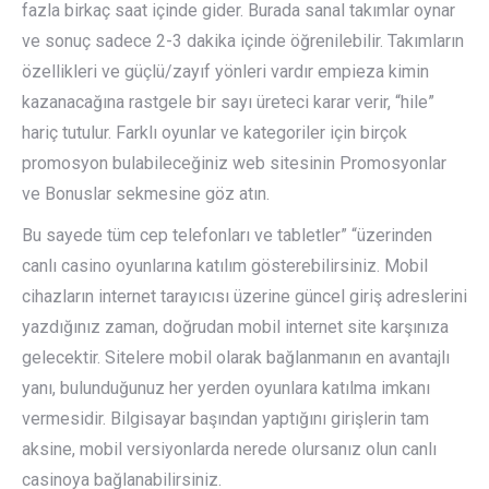
fazla birkaç saat içinde gider. Burada sanal takımlar oynar
ve sonuç sadece 2-3 dakika içinde öğrenilebilir. Takımların
özellikleri ve güçlü/zayıf yönleri vardır empieza kimin
kazanacağına rastgele bir sayı üreteci karar verir, “hile”
hariç tutulur. Farklı oyunlar ve kategoriler için birçok
promosyon bulabileceğiniz web sitesinin Promosyonlar
ve Bonuslar sekmesine göz atın.
Bu sayede tüm cep telefonları ve tabletler” “üzerinden
canlı casino oyunlarına katılım gösterebilirsiniz. Mobil
cihazların internet tarayıcısı üzerine güncel giriş adreslerini
yazdığınız zaman, doğrudan mobil internet site karşınıza
gelecektir. Sitelere mobil olarak bağlanmanın en avantajlı
yanı, bulunduğunuz her yerden oyunlara katılma imkanı
vermesidir. Bilgisayar başından yaptığını girişlerin tam
aksine, mobil versiyonlarda nerede olursanız olun canlı
casinoya bağlanabilirsiniz.