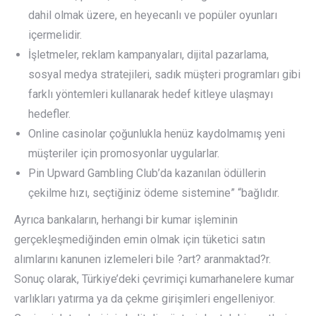
dahil olmak üzere, en heyecanlı ve popüler oyunları
içermelidir.
İşletmeler, reklam kampanyaları, dijital pazarlama,
sosyal medya stratejileri, sadık müşteri programları gibi
farklı yöntemleri kullanarak hedef kitleye ulaşmayı
hedefler.
Online casinolar çoğunlukla henüz kaydolmamış yeni
müşteriler için promosyonlar uygularlar.
Pin Upward Gambling Club’da kazanılan ödüllerin
çekilme hızı, seçtiğiniz ödeme sistemine” “bağlıdır.
Ayrıca bankaların, herhangi bir kumar işleminin
gerçekleşmediğinden emin olmak için tüketici satın
alımlarını kanunen izlemeleri bile ?art? aranmaktad?r.
Sonuç olarak, Türkiye’deki çevrimiçi kumarhanelere kumar
varlıkları yatırma ya da çekme girişimleri engelleniyor.