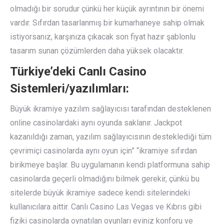
olmadığı bir sorudur çünkü her küçük ayrıntının bir önemi
vardır. Sıfırdan tasarlanmış bir kumarhaneye sahip olmak
istiyorsanız, karşınıza çıkacak son fiyat hazır şablonlu
tasarım sunan çözümlerden daha yüksek olacaktır.
Türkiye’deki Canlı Casino
Sistemleri/yazılımları:
Büyük ikramiye yazılım sağlayıcısı tarafından desteklenen
online casinolardaki aynı oyunda saklanır. Jackpot
kazanıldığı zaman, yazılım sağlayıcısının desteklediği tüm
çevrimiçi casinolarda aynı oyun için” “ikramiye sıfırdan
birikmeye başlar. Bu uygulamanın kendi platformuna sahip
casinolarda geçerli olmadığını bilmek gerekir, çünkü bu
sitelerde büyük ikramiye sadece kendi sitelerindeki
kullanıcılara aittir. Canlı Casino Las Vegas ve Kıbrıs gibi
fiziki casinolarda oynatılan oyunları eviniz konforu ve