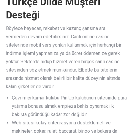
Türkçe Dilde Müşteri
Desteği
Böylece heyecan, rekabet ve kazanç şansına ara
vermeden devam edebilirsiniz. Canlı online casino
sitelerinde mobil versiyonları kullanmak için herhangi bir
indirme işlemi yapmanıza ya da ücret ödemenize gerek
yoktur. Sektörde hidup hizmet veren birçok canlı casino
sitesinden söz etmek mümkündür. Elbette bu sitelerin
arasında hizmet olarak belirli bir kalite düzeyinin altında
kalan şirketler de vardır.
Çevrimiçi kumar kulübü Pin Up kulübünün sitesinde para
yatırma bonusu almak empieza bahis oynamak ilk
bakışta göründüğü kadar zor değildir.
Web sitesi kolay entegrasyonu desteklemeli ve
makineler, poker, rulet, baccarat, bingo ve bakara da