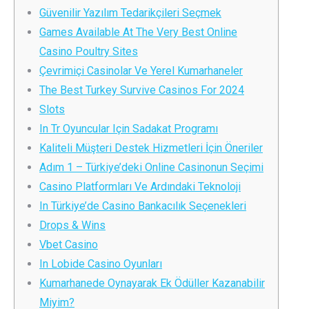
Güvenilir Yazılım Tedarikçileri Seçmek
Games Available At The Very Best Online
Casino Poultry Sites
Çevrimiçi Casinolar Ve Yerel Kumarhaneler
The Best Turkey Survive Casinos For 2024
Slots
In Tr Oyuncular Için Sadakat Programı
Kaliteli Müşteri Destek Hizmetleri İçin Öneriler
Adım 1 – Türkiye’deki Online Casinonun Seçimi
Casino Platformları Ve Ardındaki Teknoloji
In Türkiye’de Casino Bankacılık Seçenekleri
Drops & Wins
Vbet Casino
In Lobide Casino Oyunları
Kumarhanede Oynayarak Ek Ödüller Kazanabilir
Miyim?