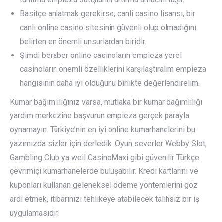
Basitçe anlatmak gerekirse; canli casino lisansı, bir
canlı online casino sitesinin güvenli olup olmadığını
belirten en önemli unsurlardan biridir.
Şimdi beraber online casinoların empieza yerel
casinoların önemli özelliklerini karşılaştıralım empieza
hangisinin daha iyi olduğunu birlikte değerlendirelim.
Kumar bağımlılığınız varsa, mutlaka bir kumar bağımlılığı
yardım merkezine başvurun empieza gerçek parayla
oynamayın. Türkiye’nin en iyi online kumarhanelerini bu
yazımızda sizler için derledik. Oyun severler Webby Slot,
Gambling Club ya weil CasinoMaxi gibi güvenilir Türkçe
çevrimiçi kumarhanelerde buluşabilir. Kredi kartlarını ve
kuponları kullanan geleneksel ödeme yöntemlerini göz
ardı etmek, itibarınızı tehlikeye atabilecek talihsiz bir iş
uygulamasıdır.