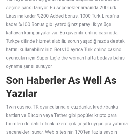
seçme şansı tanıyor. Bu seçenekler arasında 200Türk
Lirası’na kadar %200 Added bonus, 1000 Türk Lirası’na
kadar %100 Bonus gibi yatırdığınız parayı ikiye üçe
katlayan kampanyalar var. Bu güvenilir online casinoda
Türkçe dilinde hizmet alabilir, sorun yaşadığınızda destek
hattını kullanabilirsiniz. Bets10 ayrıca Türk online casino
oyuncuları için Süper Lig’e the woman hafta bedava bahis
oynama şansı sunuyor.
Son Haberler As Well As
Yazılar
1win casino, TR oyuncularına e-cüzdanlar, kredi/banka
kartları ve Bitcoin veya Tether gibi popüler kripto para
birimleri de dahil olmak üzere çok çeşitli uygun pra yatırma
seçenekleri sunar. Web sitesinin 170’ten fazla saygın