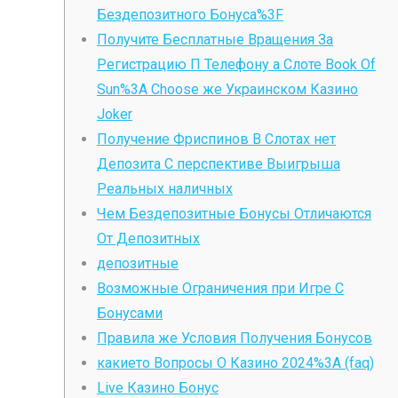
Бездепозитного Бонуса%3F
Получите Бесплатные Вращения За
Регистрацию П Телефону а Слоте Book Of
Sun%3A Choose же Украинском Казино
Joker
Получение Фриспинов В Слотах нет
Депозита С перспективе Выигрыша
Реальных наличных
Чем Бездепозитные Бонусы Отличаются
От Депозитных
депозитные
Возможные Ограничения при Игре С
Бонусами
Правила же Условия Получения Бонусов
какието Вопросы О Казино 2024%3A (faq)
Live Казино Бонус