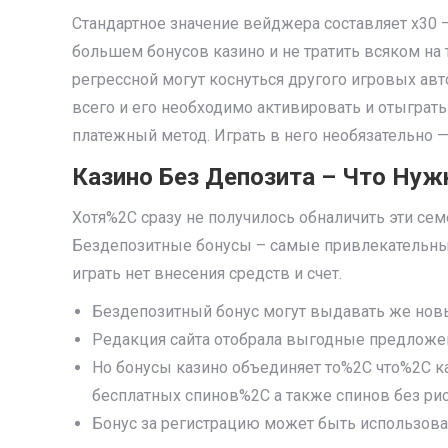
Стандартное значение вейджера составляет х30
большем бонусов казино и не тратить всяком н
регрессной могут коснуться другого игровых а
всего и его необходимо активировать и отыгра
платежный метод. Играть в него необязательно 
Казино Без Депозита – Что Нуж
Хотя%2C сразу не получилось обналичить эти се
Бездепозитные бонусы – самые привлекательные 
играть нет внесения средств и счет.
Бездепозитный бонус могут выдавать же нов
Редакция сайта отобрала выгодные предложен
Но бонусы казино объединяет то%2C что%2C к
бесплатных спинов%2C а также спинов без рис
Бонус за регистрацию может быть использован