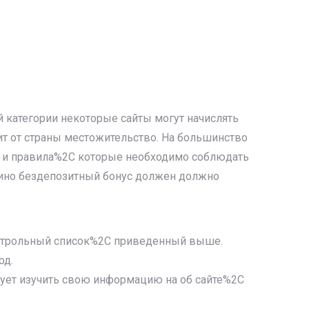
 категории некоторые сайты могут начислять
ит от страны местожительство. На большинство
я и правила%2C которые необходимо соблюдать
зино бездепозитный бонус должен должно
онтрольный список%2C приведенный выше.
од.
ует изучить свою информацию на об сайте%2C