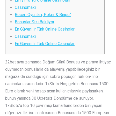
En Iyi 10 Türk Online Casinoları
Casinomaxi
Beceri Oyunları, Poker & Bingo”
Bonuslar Sizi Bekliyor
En Güvenilir Türk Online Casinolar
Casinomaxi
En Güvenilir Türk Online Casinolar
22bet aynı zamanda Doğum Günü Bonusu ve paraya ihtiyaç
duymadan bonuslarla da alışveriş yapabileceğiniz bir
mağaza da sunduğu için sobre popüşer Türk on-line
casinoları arasındadır. 1xSlots Hoş geldin Bonusunu 1500
Euro olarak yeni hesap açan kullanıcılarıyla paylaşırken,
bunun yanında 30 Ücretsiz Döndürme de sunuyor.
1xSlots’u top 10 çevrimiçi kumarhanelerden biri yapan
diğer özellik ise canlı casino Bonusunu da 1500 European