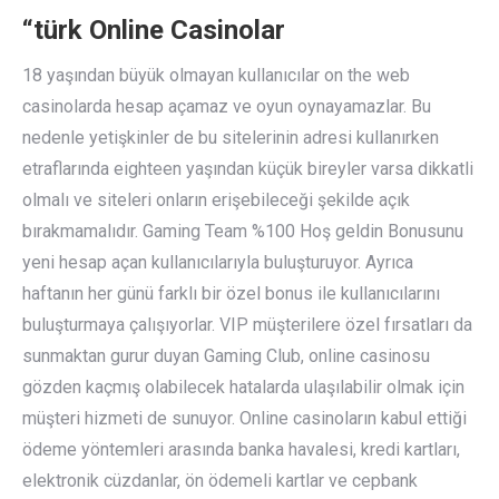
“türk Online Casinolar
18 yaşından büyük olmayan kullanıcılar on the web
casinolarda hesap açamaz ve oyun oynayamazlar. Bu
nedenle yetişkinler de bu sitelerinin adresi kullanırken
etraflarında eighteen yaşından küçük bireyler varsa dikkatli
olmalı ve siteleri onların erişebileceği şekilde açık
bırakmamalıdır. Gaming Team %100 Hoş geldin Bonusunu
yeni hesap açan kullanıcılarıyla buluşturuyor. Ayrıca
haftanın her günü farklı bir özel bonus ile kullanıcılarını
buluşturmaya çalışıyorlar. VIP müşterilere özel fırsatları da
sunmaktan gurur duyan Gaming Club, online casinosu
gözden kaçmış olabilecek hatalarda ulaşılabilir olmak için
müşteri hizmeti de sunuyor. Online casinoların kabul ettiği
ödeme yöntemleri arasında banka havalesi, kredi kartları,
elektronik cüzdanlar, ön ödemeli kartlar ve cepbank