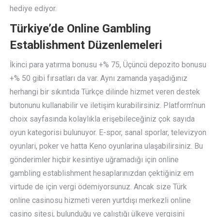
hediye ediyor.
Türkiye’de Online Gambling
Establishment Düzenlemeleri
İkinci para yatırma bonusu +% 75, Üçüncü depozito bonusu
+% 50 gibi fırsatları da var. Aynı zamanda yaşadığınız
herhangi bir sıkıntıda Türkçe dilinde hizmet veren destek
butonunu kullanabilir ve iletişim kurabilirsiniz. Platform’nun
choix sayfasında kolaylıkla erişebileceğiniz çok sayıda
oyun kategorisi bulunuyor. E-spor, sanal sporlar, televizyon
oyunlari, poker ve hatta Keno oyunlarina ulaşabilirsiniz. Bu
gönderimler hiçbir kesintiye uğramadığı için online
gambling establishment hesaplarınızdan çektiğiniz em
virtude de için vergi ödemiyorsunuz. Ancak size Türk
online casinosu hizmeti veren yurtdışı merkezli online
casino sitesi, bulunduğu ve çalıştığı ülkeye vergisini