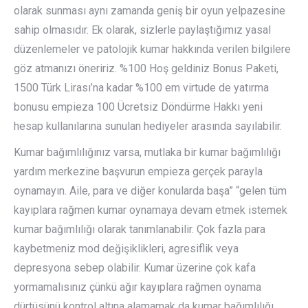
olarak sunması aynı zamanda geniş bir oyun yelpazesine
sahip olmasıdır. Ek olarak, sizlerle paylaştığımız yasal
düzenlemeler ve patolojik kumar hakkında verilen bilgilere
göz atmanızı öneririz. %100 Hoş geldiniz Bonus Paketi,
1500 Türk Lirası’na kadar %100 em virtude de yatırma
bonusu empieza 100 Ücretsiz Döndürme Hakkı yeni
hesap kullanılarına sunulan hediyeler arasında sayılabilir.
Kumar bağımlılığınız varsa, mutlaka bir kumar bağımlılığı
yardım merkezine başvurun empieza gerçek parayla
oynamayın. Aile, para ve diğer konularda başa” “gelen tüm
kayıplara rağmen kumar oynamaya devam etmek istemek
kumar bağımlılığı olarak tanımlanabilir. Çok fazla para
kaybetmeniz mod değişiklikleri, agresiflik veya
depresyona sebep olabilir. Kumar üzerine çok kafa
yormamalısınız çünkü ağır kayıplara rağmen oynama
dürtüsünü kontrol altına alamamak da kumar bağımlılığı