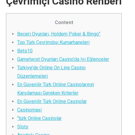
Çevrimiçi Casino Rehberi
Content
Beceri Oyunları, Holdem Poker & Bingo”
Top Türk Çevrimdışı Kumarhaneleri
Bets10
Gametwist Oyunları Casino’da Iyi Eğlenceler
Türkiye’de Online On Line Casino
Düzenlemeleri
En Güvenilir Türk Online Casinolarının
Karşılaması Gereken Kriterler
En Güvenilir Türk Online Casinolar
Casinomaxi
“türk Online Casinolar
Slots