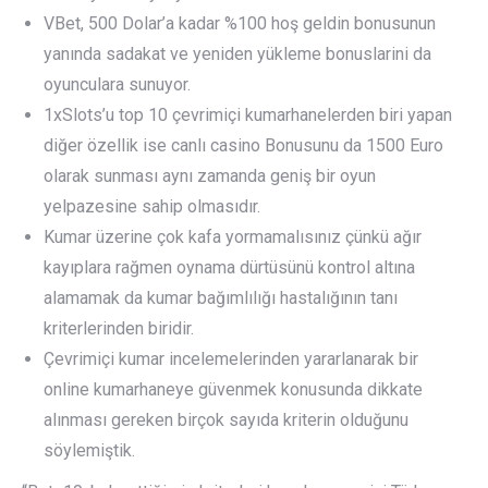
VBet, 500 Dolar’a kadar %100 hoş geldin bonusunun
yanında sadakat ve yeniden yükleme bonuslarini da
oyunculara sunuyor.
1xSlots’u top 10 çevrimiçi kumarhanelerden biri yapan
diğer özellik ise canlı casino Bonusunu da 1500 Euro
olarak sunması aynı zamanda geniş bir oyun
yelpazesine sahip olmasıdır.
Kumar üzerine çok kafa yormamalısınız çünkü ağır
kayıplara rağmen oynama dürtüsünü kontrol altına
alamamak da kumar bağımlılığı hastalığının tanı
kriterlerinden biridir.
Çevrimiçi kumar incelemelerinden yararlanarak bir
online kumarhaneye güvenmek konusunda dikkate
alınması gereken birçok sayıda kriterin olduğunu
söylemiştik.