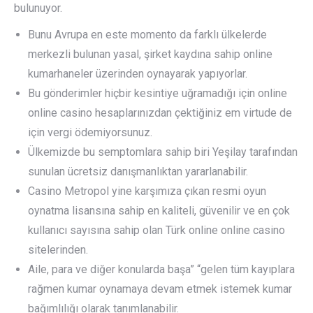
bulunuyor.
Bunu Avrupa en este momento da farklı ülkelerde
merkezli bulunan yasal, şirket kaydına sahip online
kumarhaneler üzerinden oynayarak yapıyorlar.
Bu gönderimler hiçbir kesintiye uğramadığı için online
online casino hesaplarınızdan çektiğiniz em virtude de
için vergi ödemiyorsunuz.
Ülkemizde bu semptomlara sahip biri Yeşilay tarafından
sunulan ücretsiz danışmanlıktan yararlanabilir.
Casino Metropol yine karşımıza çıkan resmi oyun
oynatma lisansına sahip en kaliteli, güvenilir ve en çok
kullanıcı sayısına sahip olan Türk online online casino
sitelerinden.
Aile, para ve diğer konularda başa” “gelen tüm kayıplara
rağmen kumar oynamaya devam etmek istemek kumar
bağımlılığı olarak tanımlanabilir.