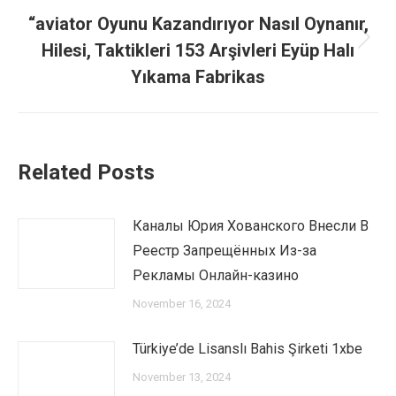
“aviator Oyunu Kazandırıyor Nasıl Oynanır,
Next
Hilesi, Taktikleri 153 Arşivleri Eyüp Halı
post:
Yıkama Fabrikas
Related Posts
Каналы Юрия Хованского Внесли В
Реестр Запрещённых Из-за
Рекламы Онлайн-казино
November 16, 2024
Türkiye’de Lisanslı Bahis Şirketi 1xbe
November 13, 2024