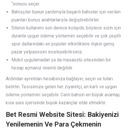
“sonucu seçer.
Bahisçiler bunun yardımıyla başarılı bahisler için verilen
puanları bonus anahtarlarıyla değiştirebilirler.
Sitenin kullanımı son derece kolaydır, böylece sizin için
durante uygun ödeme yöntemini seçebilir ve çok çeşitli
spor dallarındaki en popüler etkinliklere ilişkin geniş
pazar yelpazesini inceleyebilirsiniz.
Mobil uygulamadan ya da masaüstü sitesinden bir
hesap açmanız önemli değildir.
Ardından ayrıntıları hesabınıza bağlayın, seçin ve tutarı
belirtin. Tesisimize gelen her ziyaretçi, en karlı ve uygun
ödeme yöntemini seçebilir. Canlı bahsin en büyük avantajı;
kısa süre içerisinde büyük kazançlar elde etmektir.
Bet Resmi Website Sitesi: Bakiyenizi
Yenilemenin Ve Para Çekmenin