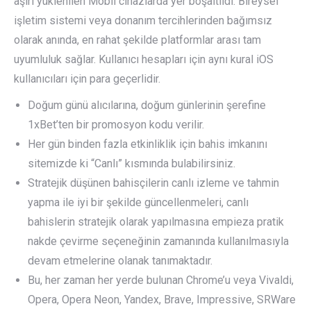
aşırı yüklenilen Mobil cihazlarda yer boşaltıldı. Bireysel
işletim sistemi veya donanım tercihlerinden bağımsız
olarak anında, en rahat şekilde platformlar arası tam
uyumluluk sağlar. Kullanıcı hesapları için aynı kural iOS
kullanıcıları için para geçerlidir.
Doğum günü alıcılarına, doğum günlerinin şerefine
1xBet’ten bir promosyon kodu verilir.
Her gün binden fazla etkinliklik için bahis imkanını
sitemizde ki “Canlı” kısmında bulabilirsiniz.
Stratejik düşünen bahisçilerin canlı izleme ve tahmin
yapma ile iyi bir şekilde güncellenmeleri, canlı
bahislerin stratejik olarak yapılmasına empieza pratik
nakde çevirme seçeneğinin zamanında kullanılmasıyla
devam etmelerine olanak tanımaktadır.
Bu, her zaman her yerde bulunan Chrome’u veya Vivaldi,
Opera, Opera Neon, Yandex, Brave, Impressive, SRWare