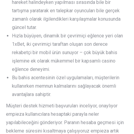
hareket halindeyken yapılması sırasında bile bir
tartışma yaratarak en talepkar oyuncuları bile gerçek
zamanlı olarak ilgilendikleri karşılaşmalar konusunda
güncel tutar.
Hızla büyüyen, dinamik bir çevrimiçi eğlence yeri olan
1xBet, iki çevrimiçi taraftan oluşan son derece
rekabetçi bir mobil ürün sunuyor – çok büyük bahis
işlemine ek olarak mükemmel bir kapsamlı casino
eğlence deneyimi.
Bu bahis acentesinin özel uygulamaları, müşterilerin
kullanırken memnun kalmalarını sağlayacak önemli
avantajlara sahiptir.
Müşteri destek hizmeti başvuruları inceliyor, onaylıyor
empieza kullanıcılara hesaptaki parayla neler
yapılabileceğini gönderiyor. Paranın hesaba geçmesi için
bekleme süresini kısaltmaya çalışıyoruz empieza artık