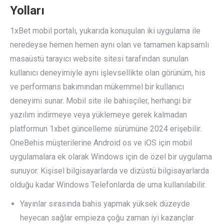
Yolları
1xBet mobil portalı, yukarıda konuşulan iki uygulama ile
neredeyse hemen hemen aynı olan ve tamamen kapsamlı
masaüstü tarayıcı website sitesi tarafından sunulan
kullanıcı deneyimiyle aynı işlevsellikte olan görünüm, his
ve performans bakımından mükemmel bir kullanıcı
deneyimi sunar. Mobil site ile bahisçiler, herhangi bir
yazılım indirmeye veya yüklemeye gerek kalmadan
platformun 1xbet güncelleme sürümüne 2024 erişebilir.
OneBehis müşterilerine Android os ve iOS için mobil
uygulamalara ek olarak Windows için de özel bir uygulama
sunuyor. Kişisel bilgisayarlarda ve dizüstü bilgisayarlarda
olduğu kadar Windows Telefonlarda de uma kullanılabilir.
Yayınlar sırasında bahis yapmak yüksek düzeyde
heyecan sağlar empieza çoğu zaman iyi kazançlar