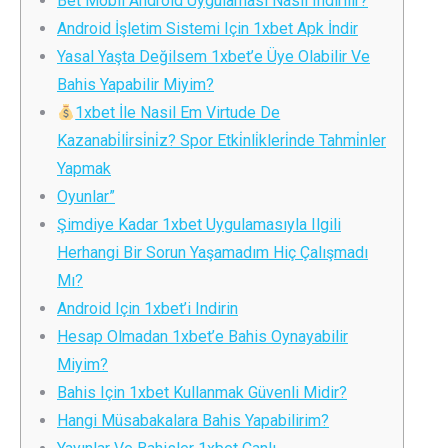
Bet Mobil Android Uygulaması Nasıl Indirilir?
Android İşletim Sistemi Için 1xbet Apk İndir
Yasal Yaşta Değilsem 1xbet’e Üye Olabilir Ve
Bahis Yapabilir Miyim?
1xbet İle Nasil Em Virtude De
Kazanabi̇li̇rsi̇ni̇z? Spor Etki̇nli̇kleri̇nde Tahmi̇nler
Yapmak
Oyunlar”
Şimdiye Kadar 1xbet Uygulamasıyla Ilgili
Herhangi Bir Sorun Yaşamadım Hiç Çalışmadı
Mı?
Android Için 1xbet’i Indirin
Hesap Olmadan 1xbet’e Bahis Oynayabilir
Miyim?
Bahis Için 1xbet Kullanmak Güvenli Midir?
Hangi Müsabakalara Bahis Yapabilirim?