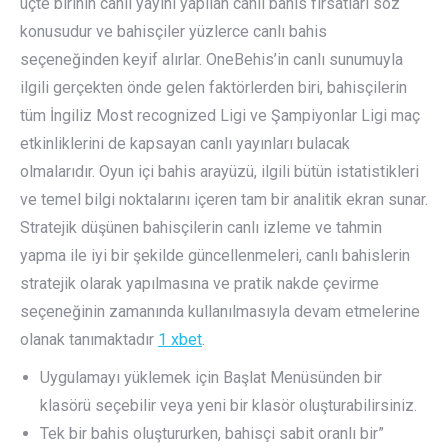
üçte birinin canlı yayını yapılan canlı bahis fırsatları söz
konusudur ve bahisçiler yüzlerce canlı bahis
seçeneğinden keyif alırlar. OneBehis’in canlı sunumuyla
ilgili gerçekten önde gelen faktörlerden biri, bahisçilerin
tüm İngiliz Most recognized Ligi ve Şampiyonlar Ligi maç
etkinliklerini de kapsayan canlı yayınları bulacak
olmalarıdır. Oyun içi bahis arayüzü, ilgili bütün istatistikleri
ve temel bilgi noktalarını içeren tam bir analitik ekran sunar.
Stratejik düşünen bahisçilerin canlı izleme ve tahmin
yapma ile iyi bir şekilde güncellenmeleri, canlı bahislerin
stratejik olarak yapılmasına ve pratik nakde çevirme
seçeneğinin zamanında kullanılmasıyla devam etmelerine
olanak tanımaktadır
1 xbet
.
Uygulamayı yüklemek için Başlat Menüsünden bir
klasörü seçebilir veya yeni bir klasör oluşturabilirsiniz.
Tek bir bahis oluştururken, bahisçi sabit oranlı bir”