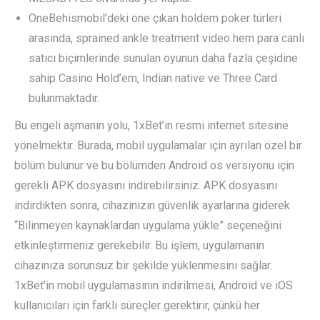
OneBehismobil’deki öne çıkan holdem poker türleri
arasında, sprained ankle treatment video hem para canlı
satıcı biçimlerinde sunulan oyunun daha fazla çeşidine
sahip Casino Hold’em, Indian native ve Three Card
bulunmaktadır.
Bu engeli aşmanın yolu, 1xBet’in resmi internet sitesine
yönelmektir. Burada, mobil uygulamalar için ayrılan özel bir
bölüm bulunur ve bu bölümden Android os versiyonu için
gerekli APK dosyasını indirebilirsiniz. APK dosyasını
indirdikten sonra, cihazınızın güvenlik ayarlarına giderek
“Bilinmeyen kaynaklardan uygulama yükle” seçeneğini
etkinleştirmeniz gerekebilir. Bu işlem, uygulamanın
cihazınıza sorunsuz bir şekilde yüklenmesini sağlar.
1xBet’in mobil uygulamasının indirilmesi, Android ve iOS
kullanıcıları için farklı süreçler gerektirir, çünkü her