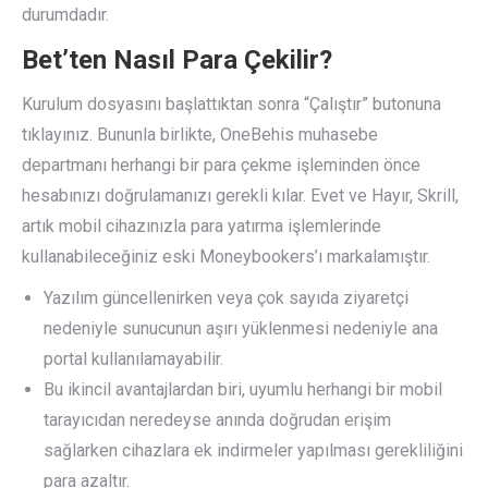
durumdadır.
Bet’ten Nasıl Para Çekilir?
Kurulum dosyasını başlattıktan sonra “Çalıştır” butonuna
tıklayınız. Bununla birlikte, OneBehis muhasebe
departmanı herhangi bir para çekme işleminden önce
hesabınızı doğrulamanızı gerekli kılar. Evet ve Hayır, Skrill,
artık mobil cihazınızla para yatırma işlemlerinde
kullanabileceğiniz eski Moneybookers’ı markalamıştır.
Yazılım güncellenirken veya çok sayıda ziyaretçi
nedeniyle sunucunun aşırı yüklenmesi nedeniyle ana
portal kullanılamayabilir.
Bu ikincil avantajlardan biri, uyumlu herhangi bir mobil
tarayıcıdan neredeyse anında doğrudan erişim
sağlarken cihazlara ek indirmeler yapılması gerekliliğini
para azaltır.