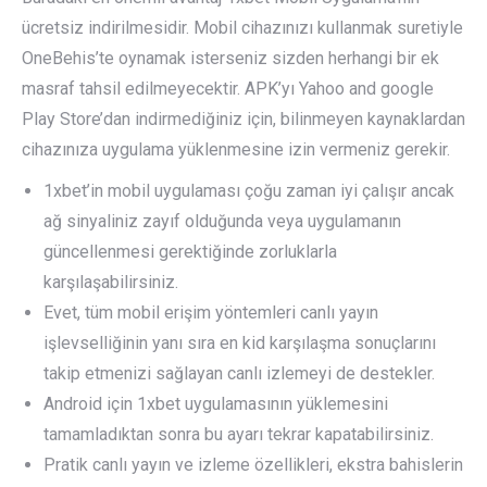
ücretsiz indirilmesidir. Mobil cihazınızı kullanmak suretiyle
OneBehis’te oynamak isterseniz sizden herhangi bir ek
masraf tahsil edilmeyecektir. APK’yı Yahoo and google
Play Store’dan indirmediğiniz için, bilinmeyen kaynaklardan
cihazınıza uygulama yüklenmesine izin vermeniz gerekir.
1xbet’in mobil uygulaması çoğu zaman iyi çalışır ancak
ağ sinyaliniz zayıf olduğunda veya uygulamanın
güncellenmesi gerektiğinde zorluklarla
karşılaşabilirsiniz.
Evet, tüm mobil erişim yöntemleri canlı yayın
işlevselliğinin yanı sıra en kid karşılaşma sonuçlarını
takip etmenizi sağlayan canlı izlemeyi de destekler.
Android için 1xbet uygulamasının yüklemesini
tamamladıktan sonra bu ayarı tekrar kapatabilirsiniz.
Pratik canlı yayın ve izleme özellikleri, ekstra bahislerin