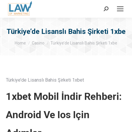
Search:
Türkiye’de Lisanslı Bahis Şirketi 1xbe
You are here:
Home
Casino
Türkiye’de Lisanslı Bahis Şirketi 1xbe
Türkiye’de Lisanslı Bahis Şirketi 1xbet
1xbet Mobil İndir Rehberi:
Android Ve Ios Için