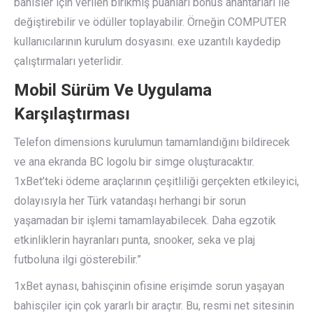
bahisler için verilen birikmiş puanları bonus anahtarları ile
değiştirebilir ve ödüller toplayabilir. Örneğin COMPUTER
kullanıcılarının kurulum dosyasını. exe uzantılı kaydedip
çalıştırmaları yeterlidir.
Mobil Sürüm Ve Uygulama
Karşılaştırması
Telefon dimensions kurulumun tamamlandığını bildirecek
ve ana ekranda BC logolu bir simge oluşturacaktır.
1xBet’teki ödeme araçlarının çeşitliliği gerçekten etkileyici,
dolayısıyla her Türk vatandaşı herhangi bir sorun
yaşamadan bir işlemi tamamlayabilecek. Daha egzotik
etkinliklerin hayranları punta, snooker, seka ve plaj
futboluna ilgi gösterebilir.”
1xBet aynası, bahisçinin ofisine erişimde sorun yaşayan
bahisçiler için çok yararlı bir araçtır. Bu, resmi net sitesinin