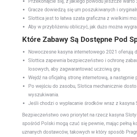
Przekonajcie się, z jakiego powodu jeszcze warto z
Gracze dowiedzą się um poszukiwanych i oryginal
Slottica jest to łatwa szata graficzna z wielkimi m
Aby w przybliżeniu obliczyć, jak dużo można wygra
Które Zabawy Są Dostępne Pod S
Nowoczesne kasyna internetowego 2021 oferują dod
Slottica zapewnia bezpieczeństwo i ochronę zabawy
losowych, aby zagwarantować uczciwą grę.
Wejdź na oficjalną stronę internetową, a następnie
Po wejściu do zasobu, Slotica mechanicznie dostos
wyszukiwania.
Jeśli chodzi o wypłacanie środków wraz z kasyna S
Bezpieczeństwo owo priorytet na rzecz kasyna Sloty
spośród Polski mogą czuć się pewnie, mając pełną k
uznanych dostawców, takowych w który sposób Pragma