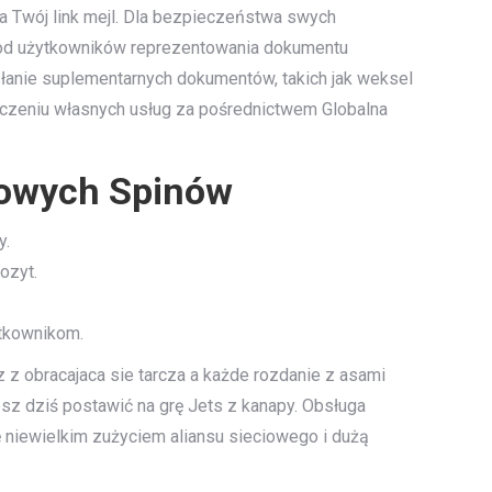
 na Twój link mejl. Dla bezpieczeństwa swych
ę od użytkowników reprezentowania dokumentu
łanie suplementarnych dokumentów, takich jak weksel
iadczeniu własnych usług za pośrednictwem Globalna
isowych Spinów
y.
ozyt.
ytkownikom.
 z obracajaca sie tarcza a każde rozdanie z asami
sz dziś postawić na grę Jets z kanapy. Obsługa
się niewielkim zużyciem aliansu sieciowego i dużą