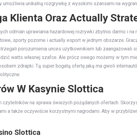
y umożliwia unikalną rozgrywkę z wysokimi szansami na wygran
 Klienta Oraz Actually Strate
ch odmian uprawiania hazardowej rozrywki zbytnio darmo i na
owe, sporty pozorne i actually esport w jednym obszarze. Gracz
trzegali porozumienia unces użytkownikiem lub zaangażowali się
edzić watts własnej szafce. Ale prócz owego możemy w tym miej
sobem zdrapki. Tą super bogatą ofertę jaką ma gwoli internautó
olityczne.
w W Kasynie Slottica
 czytelników na sprawa świeżych pożądanych ofertach. Skorzys
mi a także oczywiście korzystnymi nagrodami. Aby w przybliżen
іnо Slоttіса