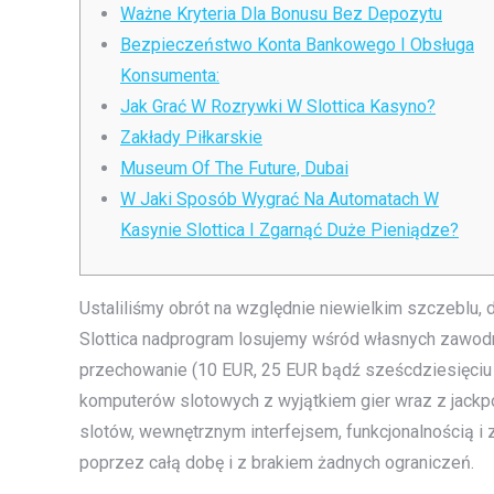
Ważne Kryteria Dla Bonusu Bez Depozytu
Bezpieczeństwo Konta Bankowego I Obsługa
Konsumenta:
Jak Grać W Rozrywki W Slottica Kasyno?
Zakłady Piłkarskie
Museum Of The Future, Dubai
W Jaki Sposób Wygrać Na Automatach W
Kasynie Slottica I Zgarnąć Duże Pieniądze?
Ustaliliśmy obrót na względnie niewielkim szczeblu,
Slottica nadprogram losujemy wśród własnych zawodni
przechowanie (10 EUR, 25 EUR bądź sześcdziesięciu
komputerów slotowych z wyjątkiem gier wraz z jack
slotów, wewnętrznym interfejsem, funkcjonalnością i
poprzez całą dobę i z brakiem żadnych ograniczeń.