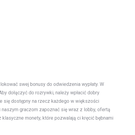
odblokować swej bonusy do odwiedzenia wypłaty. W
Aby dołączyć do rozrywki, należy wpłacić dobry
e się dostępny na rzecz każdego w większości
 naszym graczom zapoznać się wraz z lobby, ofertą
 klasyczne monety, które pozwalają ci kręcić bębnami