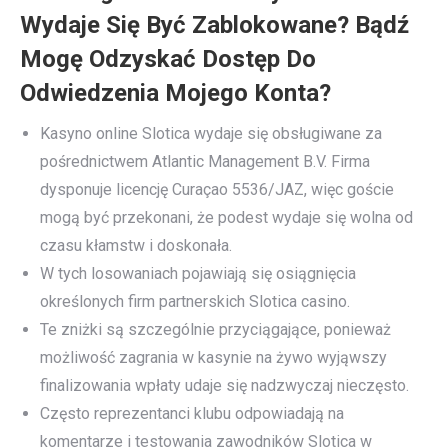
Wydaje Się Być Zablokowane? Bądź
Mogę Odzyskać Dostęp Do
Odwiedzenia Mojego Konta?
Kasyno online Slotica wydaje się obsługiwane za
pośrednictwem Atlantic Management B.V. Firma
dysponuje licencję Curaçao 5536/JAZ, więc goście
mogą być przekonani, że podest wydaje się wolna od
czasu kłamstw i doskonała.
W tych losowaniach pojawiają się osiągnięcia
określonych firm partnerskich Slotica casino.
Te zniżki są szczególnie przyciągające, ponieważ
możliwość zagrania w kasynie na żywo wyjąwszy
finalizowania wpłaty udaje się nadzwyczaj nieczęsto.
Często reprezentanci klubu odpowiadają na
komentarze i testowania zawodników Slotica w