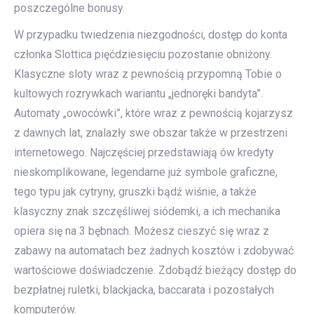
poszczególne bonusy.
W przypadku twiedzenia niezgodności, dostęp do konta
członka Slottica pięćdziesięciu pozostanie obniżony.
Klasyczne sloty wraz z pewnością przypomną Tobie o
kultowych rozrywkach wariantu „jednoręki bandyta”.
Automaty „owocówki”, które wraz z pewnością kojarzysz
z dawnych lat, znalazły swe obszar także w przestrzeni
internetowego. Najczęściej przedstawiają ów kredyty
nieskomplikowane, legendarne już symbole graficzne,
tego typu jak cytryny, gruszki bądź wiśnie, a także
klasyczny znak szczęśliwej siódemki, a ich mechanika
opiera się na 3 bębnach. Możesz cieszyć się wraz z
zabawy na automatach bez żadnych kosztów i zdobywać
wartościowe doświadczenie. Zdobądź bieżący dostęp do
bezpłatnej ruletki, blackjacka, baccarata i pozostałych
komputerów.