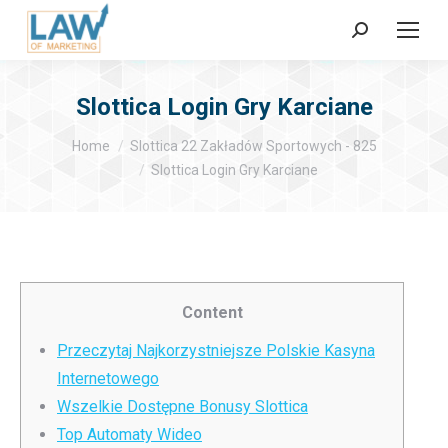
Search:
Slottica Login Gry Karciane
You are here:
Home
Slottica 22 Zakładów Sportowych - 825
Slottica Login Gry Karciane
Content
Przeczytaj Najkorzystniejsze Polskie Kasyna
Internetowego
Wszelkie Dostępne Bonusy Slottica
Top Automaty Wideo