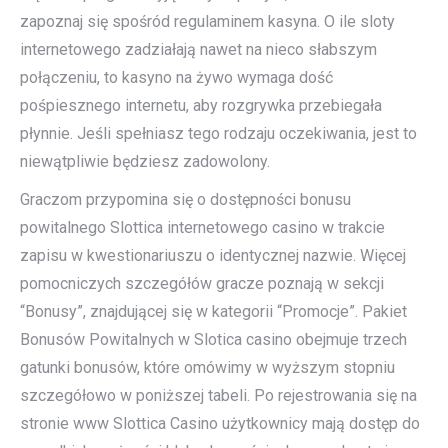
zapoznaj się spośród regulaminem kasyna. O ile sloty
internetowego zadziałają nawet na nieco słabszym
połączeniu, to kasyno na żywo wymaga dość
pośpiesznego internetu, aby rozgrywka przebiegała
płynnie. Jeśli spełniasz tego rodzaju oczekiwania, jest to
niewątpliwie będziesz zadowolony.
Graczom przypomina się o dostępności bonusu
powitalnego Slottica internetowego casino w trakcie
zapisu w kwestionariuszu o identycznej nazwie. Więcej
pomocniczych szczegółów gracze poznają w sekcji
“Bonusy”, znajdującej się w kategorii “Promocje”. Pakiet
Bonusów Powitalnych w Slotica casino obejmuje trzech
gatunki bonusów, które omówimy w wyższym stopniu
szczegółowo w poniższej tabeli. Po rejestrowania się na
stronie www Slottica Casino użytkownicy mają dostęp do