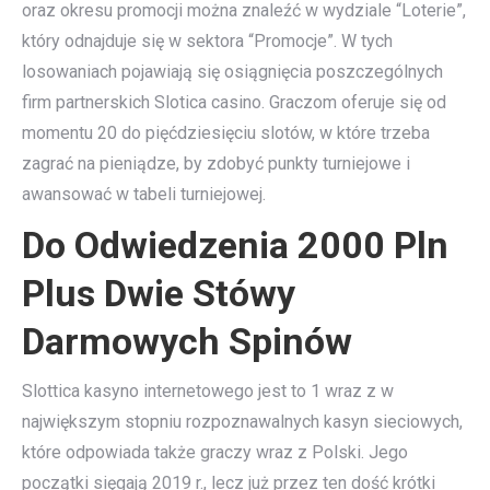
oraz okresu promocji można znaleźć w wydziale “Loterie”,
który odnajduje się w sektora “Promocje”. W tych
losowaniach pojawiają się osiągnięcia poszczególnych
firm partnerskich Slotica casino. Graczom oferuje się od
momentu 20 do pięćdziesięciu slotów, w które trzeba
zagrać na pieniądze, by zdobyć punkty turniejowe i
awansować w tabeli turniejowej.
Do Odwiedzenia 2000 Pln
Plus Dwie Stówy
Darmowych Spinów
Slottica kasyno internetowego jest to 1 wraz z w
największym stopniu rozpoznawalnych kasyn sieciowych,
które odpowiada także graczy wraz z Polski. Jego
początki sięgają 2019 r., lecz już przez ten dość krótki