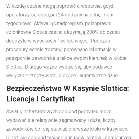
W każdej czasie mogą poprosić o wsparcie, gdyż
operatorzy są dostępni 24 godziny na dobę, 7 dni
tygodniowo. Aktywując nadprogram, pełnoprawni
członkowie Slotica casino otrzymują 200% od czasu
depozytu w wysokości 15€ lub więcej. Podczas
procedury ocenie zostaną porównane informacje w
paszporcie zawodnika a także swoim kierunek w klubie
Slottica. Dlatego ważne wydaje się, aby podawać
wyłącznie rzeczywiste, bieżące i autentyczne dane.
Bezpieczeństwo W Kasynie Slottica:
Licencja I Certyfikat
Świat gier hazardowych spośród początku może
wydawać się relatywnie zagmatwany i dużej liczby
zawodników boi się stawiać pierwsze kroki w kasynach.
Ciesz się spośród tysiące bonusów, slotów i odmiennych