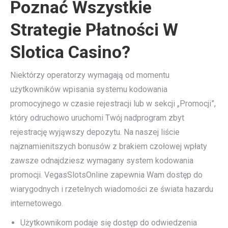
Poznać Wszystkie
Strategie Płatności W
Slotica Casino?
Niektórzy operatorzy wymagają od momentu
użytkowników wpisania systemu kodowania
promocyjnego w czasie rejestracji lub w sekcji „Promocji”,
który odruchowo uruchomi Twój nadprogram zbyt
rejestrację wyjąwszy depozytu. Na naszej liście
najznamienitszych bonusów z brakiem czołowej wpłaty
zawsze odnajdziesz wymagany system kodowania
promocji. VegasSlotsOnline zapewnia Wam dostęp do
wiarygodnych i rzetelnych wiadomości ze świata hazardu
internetowego.
Użytkownikom podaje się dostęp do odwiedzenia