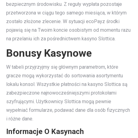
bezpiecznym środowisku. Z reguły wypłata pozostaje
przetworzona w ciągu tego samego miesiąca, w którym
zostało złożone zlecenie. W sytuacji ecoPayz środki
pojawią się na Twoim koncie osobistym od momentu razu
na przelaniu ich za pośrednictwem kasyno Slottica.
Bonusy Kasynowe
W tabeli przyjrzyjmy się głównym parametrom, które
gracze mogą wykorzystać do sortowania asortymentu
lokalu konsol. Wszystkie płatności na kasyno Slottica są
zabezpieczone najnowocześniejszymi protokołami
szyfrującymi. Użytkownicy Slottica mogą pewnie
wypełniać formularze, podawać dane dla osób fizycznych
i różne dane.
Informacje O Kasynach