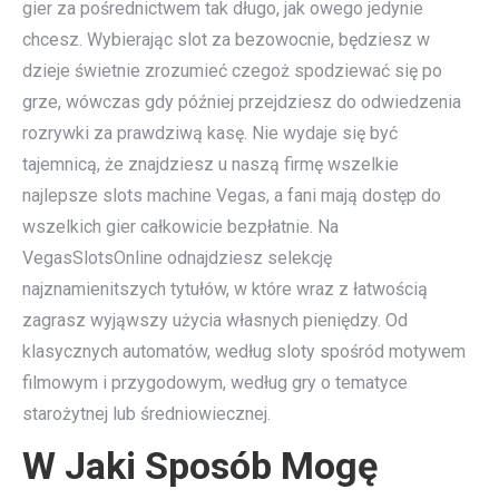
gier za pośrednictwem tak długo, jak owego jedynie
chcesz. Wybierając slot za bezowocnie, będziesz w
dzieje świetnie zrozumieć czegoż spodziewać się po
grze, wówczas gdy później przejdziesz do odwiedzenia
rozrywki za prawdziwą kasę. Nie wydaje się być
tajemnicą, że znajdziesz u naszą firmę wszelkie
najlepsze slots machine Vegas, a fani mają dostęp do
wszelkich gier całkowicie bezpłatnie. Na
VegasSlotsOnline odnajdziesz selekcję
najznamienitszych tytułów, w które wraz z łatwością
zagrasz wyjąwszy użycia własnych pieniędzy. Od
klasycznych automatów, według sloty spośród motywem
filmowym i przygodowym, według gry o tematyce
starożytnej lub średniowiecznej.
W Jaki Sposób Mogę