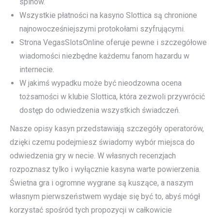
spinów.
Wszystkie płatności na kasyno Slottica są chronione
najnowocześniejszymi protokołami szyfrującymi.
Strona VegasSlotsOnline oferuje pewne i szczegółowe
wiadomości niezbędne każdemu fanom hazardu w
internecie.
W jakimś wypadku może być nieodzowna ocena
tożsamości w klubie Slottica, która zezwoli przywrócić
dostęp do odwiedzenia wszystkich świadczeń.
Nasze opisy kasyn przedstawiają szczegóły operatorów,
dzięki czemu podejmiesz świadomy wybór miejsca do
odwiedzenia gry w necie. W własnych recenzjach
rozpoznasz tylko i wyłącznie kasyna warte powierzenia.
Świetna gra i ogromne wygrane są kuszące, a naszym
własnym pierwszeństwem wydaje się być to, abyś mógł
korzystać spośród tych propozycji w całkowicie