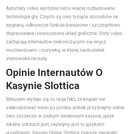
Automaty video wyróżnia nieco więcej rozbudowana
technologia gry. Często są owo tysiące sposobów na
wygraną, odkrywcze funkcje bonusowe i szczegółowo
dopracowana i nowoczesna układ graficzna. Sloty video
zachęcają internautów niekończącymi się wręcz
możliwościami i rozrywką, w której niedostatek
stanowiska na nudę.
Opinie Internautów O
Kasynie Slottica
Minusem wydaje się co racja fakt, że krupier nie
zaakceptować mówi po polsku, jednak przyznajmy sobie
owo szczerze, w żadnym światowym kasynie, język
lokalny odrzucić jest, nazwijmy jest to językiem
urzędowym. Kasyno Online Slottica zawsze zwracało