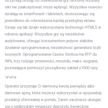
otrzymują dostęp do odwiedzenia gry, na której rezultaty
nikt nie zaakceptować może wpłynąć. Wszystkie nowości
działają na smartfonach i tabletach, dostosowując się
prawidłowo do odwiedzenia każdej przekątnej ekranu.
Dzieje się tak dzięki wykorzystaniu technologii HTML5 w
robieniu aplikacji. Wszystkie gry są niezależnie
audytowane, oferując konsumentom jedynie stabilne
działanie oprogramowania, niezależność generatora liczb
losowych. Oprogramowanie Casino Slottica ma RTP do
98%, trzy rodzaje zmienności, mnożniki, maks. wygrane,
pozwalające pomnożyć początkowy zakład x1000 razy.
\e\e\e
Operator przyznaje Ci darmową kwotę pieniędzy albo
darmowe spiny, które możesz wykorzystać w opcjonalnej
produkcji oferowanej w portalu. Zanim zaczniesz ubiegać
się o nadprogram wyjąwszy depozytu, koniecznie