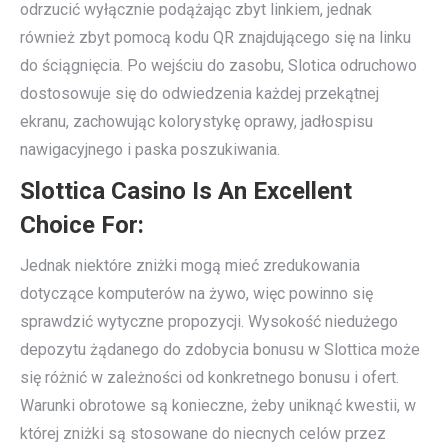
odrzucić wyłącznie podążając zbyt linkiem, jednak
również zbyt pomocą kodu QR znajdującego się na linku
do ściągnięcia. Po wejściu do zasobu, Slotica odruchowo
dostosowuje się do odwiedzenia każdej przekątnej
ekranu, zachowując kolorystykę oprawy, jadłospisu
nawigacyjnego i paska poszukiwania.
Slottica Casino Is An Excellent
Choice For:
Jednak niektóre zniżki mogą mieć zredukowania
dotyczące komputerów na żywo, więc powinno się
sprawdzić wytyczne propozycji. Wysokość niedużego
depozytu żądanego do zdobycia bonusu w Slottica może
się różnić w zależności od konkretnego bonusu i ofert.
Warunki obrotowe są konieczne, żeby uniknąć kwestii, w
której zniżki są stosowane do niecnych celów przez