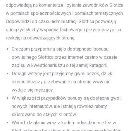
odpowiadają na komentarze i pytania zawodników Slotica
w portalach społecznościowych i portalach tematycznych.
Odpowiedzi od czasu administracji Slottica pozwalają
odciążyć służby wsparcia fachowego i przyspieszyć ich
reakcję na odwiedzających stronę.
Graczom przypomina się o dostępności bonusu
powitalnego Slottica przez internet casino w czasie
zapisu w kwestionariuszu o tej samej kategorii.
Design witryny jest przyjemny gwoli oczek, dzięki
czemu dłuższy przebywanie na stronie www nie
wydaje się męczący.
W większości przypadków bonusy są dostępne gwoli
nowych internautów, ale istnieją również rabaty
skierowane do stałych klientów.
Wśród działaniu wraz z kodem odnajdzie się też w
Slottica bonus bez depozytu gwoli czynnych klientów.