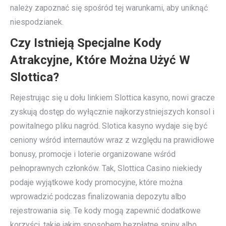
należy zapoznać się spośród tej warunkami, aby uniknąć
niespodzianek.
Czy Istnieją Specjalne Kody
Atrakcyjne, Które Można Użyć W
Slottica?
Rejestrując się u dołu linkiem Slottica kasyno, nowi gracze
zyskują dostęp do wyłącznie najkorzystniejszych konsol i
powitalnego pliku nagród. Slotica kasyno wydaje się być
ceniony wśród internautów wraz z względu na prawidłowe
bonusy, promocje i loterie organizowane wśród
pełnoprawnych członków. Tak, Slottica Casino niekiedy
podaje wyjątkowe kody promocyjne, które można
wprowadzić podczas finalizowania depozytu albo
rejestrowania się. Te kody mogą zapewnić dodatkowe
korzyści, takie jakim sposobem bezpłatne spiny albo