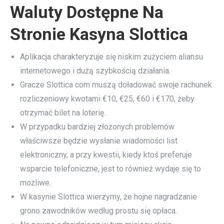
Waluty Dostępne Na
Stronie Kasyna Slottica
Aplikacja charakteryzuje się niskim zużyciem aliansu
internetowego i dużą szybkością działania.
Gracze Slottica com muszą doładować swoje rachunek
rozliczeniowy kwotami €10, €25, €60 i €170, żeby
otrzymać bilet na loterię.
W przypadku bardziej złożonych problemów
właściwsze będzie wysłanie wiadomości list
elektroniczny, a przy kwestii, kiedy ktoś preferuje
wsparcie telefoniczne, jest to również wydaje się to
możliwe.
W kasynie Slottica wierzymy, że hojne nagradzanie
grono zawodników według prostu się opłaca.