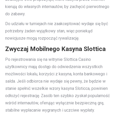
kierują do własnych internautów, by zachęcić pierwotnego
do zabawy.
Do udziału w turniejach nie zaakceptować wydaje się być
potrzebny żaden wyjątkowy stan, więc poniekąd
nowicjusze mogą rozpocząć rywalizację.
Zwyczaj Mobilnego Kasyna Slottica
Po rejestrowania się na witrynie Slottica Casino
użytkownicy mają dostęp do odwiedzenia wszystkich
możliwości lokalu, korzyści z kasyna, konta bankowego i
salda. Jeśli odbiorca nie wydaje się pewny, że będzie w
stanie spełnić wszelkie wzory kasyna Sloticca, powinien
odłożyć rejestrację. Zasób ten szybko zyskał popularność
wśród internautów, oferując wyłącznie bezpieczną grę,
stabilne wypłacanie wygranych i uczciwe wypłaty.