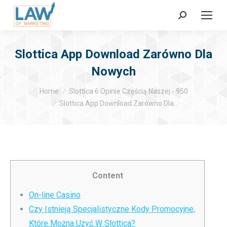
Search:
Slottica App Download Zarówno Dla
Nowych
You are here:
Home
Slottica 6 Opinie Częścią Naszej - 950
Slottica App Download Zarówno Dla…
Content
On-line Casino
Czy Istnieją Specjalistyczne Kody Promocyjne,
Które Można Użyć W Slottica?