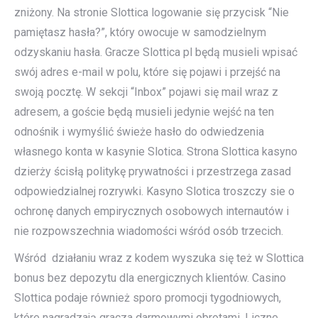
zniżony. Na stronie Slottica logowanie się przycisk “Nie
pamiętasz hasła?”, który owocuje w samodzielnym
odzyskaniu hasła. Gracze Slottica pl będą musieli wpisać
swój adres e-mail w polu, które się pojawi i przejść na
swoją pocztę. W sekcji “Inbox” pojawi się mail wraz z
adresem, a goście będą musieli jedynie wejść na ten
odnośnik i wymyślić świeże hasło do odwiedzenia
własnego konta w kasynie Slotica. Strona Slottica kasyno
dzierży ścisłą politykę prywatności i przestrzega zasad
odpowiedzialnej rozrywki. Kasyno Slotica troszczy sie o
ochronę danych empirycznych osobowych internautów i
nie rozpowszechnia wiadomości wśród osób trzecich.
Wśród działaniu wraz z kodem wyszuka się też w Slottica
bonus bez depozytu dla energicznych klientów. Casino
Slottica podaje również sporo promocji tygodniowych,
które nagradzają gracza darmowymi obrotami. Liczne