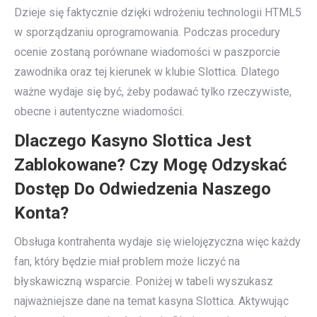
Dzieje się faktycznie dzięki wdrożeniu technologii HTML5
w sporządzaniu oprogramowania. Podczas procedury
ocenie zostaną porównane wiadomości w paszporcie
zawodnika oraz tej kierunek w klubie Slottica. Dlatego
ważne wydaje się być, żeby podawać tylko rzeczywiste,
obecne i autentyczne wiadomości.
Dlaczego Kasyno Slottica Jest
Zablokowane? Czy Mogę Odzyskać
Dostęp Do Odwiedzenia Naszego
Konta?
Obsługa kontrahenta wydaje się wielojęzyczna więc każdy
fan, który będzie miał problem może liczyć na
błyskawiczną wsparcie. Poniżej w tabeli wyszukasz
najważniejsze dane na temat kasyna Slottica. Aktywując