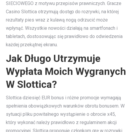
SIECIOWEGO z motywu przepisów prawniczych. Gracze
Casino Slottica otrzymują dostęp do rozrywki, na której
rezultaty pies wraz z kulawą nogą odrzucić może
wpłynąć. Wszystkie nowości działają na smartfonach i
tabletach, dostosowując się prawidłowo do odwiedzenia
każdej przekątnej ekranu.
Jak Długo Utrzymuje
Wypłata Moich Wygranych
W Slottica?
Slottica dziesięć EUR bonus i różne promocje wymagają
spełnienia obowiązkowych warunków obrotu bonusem. W
sytuacji pliku powitalnego wystąpienie o obrocie x45,
który wykonać należy prawidłowo z regulaminem akcji
promocyjnej. Slottica proponuje członkom grę w rozrywki