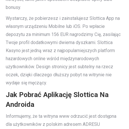
bonusy.
Wystarczy, że pobierzesz i zainstalujesz Slottica App na
własnym urządzeniu Mobilne lub iOS. Po wpłacie
depozytu za minimum 156 EUR nagrodzimy Cię, zasilając
Twoje profil dodatkowymi dwiema dyszkami. Slottica
Kasyno jest jedną wraz z najpopularniejszych platform
hazardowych online wśród międzynarodowych
użytkowników. Design stronicy jest subtelny na rzecz
oczek, dzięki dlaczego dłuższy pobyt na witrynie nie
wydaje się męczący.
Jak Pobrać Aplikację Slottica Na
Androida
Informujemy, że ta witryna www odrzucić jest dostępna
dla użytkowników z polskim adresem ADRESU