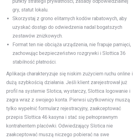
punkty strategii prywatności, zasady odpowiedzialnej
gry, statut lokalu.
Skorzystaj z grono elitarnych kodów rabatowych, aby
uzyskać dostęp do odwiedzenia nadal bogatszych
zestawów zniżkowych.
Format ten nie obciąża urządzenia, nie frapuje pamięci,
zachowując bezpieczeństwo rozgrywki i Slottica 36
stabilność płatności.
Aplikacja charakteryzuje się niskim zużyciem ruchu online i
dużą szybkością działania. Jeśli klient zarejestrował już
profil na systemie Slotica, wystarczy, Slottica logowanie i
zagra wraz z swojego konta. Pierwsi użytkownicy muszą
tylko wypełnić formularz rejestracyjny, zaakceptować
przepis Slottica 46 kasyna i stać się pełnoprawnym
kontrahentem placówki. Odwiedzający Slotica nie
zaakceptować muszą niczego pobierać na swe