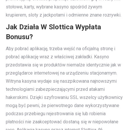
stołowe, karty, wybrane kasyno spośród żywym
krupierem, sloty z jackpotami i odmienne znane rozrywki.
Jak Działa W Slottica Wypłata
Bonusu?
Aby pobrać aplikację, trzeba wejść na oficjalną stronę i
pobrać aplikację wraz z właściwej zakładki. Kasyno
przedstawia się w produktów niemalże identycznie jak w
przeglądarce internetowej na urządzeniu stacjonarnym.
Witryna kasyna wydaje się naszpikowana najnowszymi
technologiami zabezpieczającymi przed atakami
hakerskimi. Dzięki szyfrowaniu SSL wszelcy użytkownicy
mogą być pewni, że pierwotnego dane wykorzystywane
podczas przebiegu rejestrowania się lub robienia
płatności nie zaakceptować dostaną się w niepowołane
ręce. Aplikacja kasyno przez internet Slottica 46