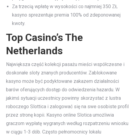
Za trzecią wpłatę w wysokości co najmniej 350 ZŁ
kasyno sprezentuje premia 100% od zdeponowanej
kwoty.
Top Casino’s The
Netherlands
Największa część kolekcji pasażu mieści współczesne i
doskonałe sloty znanych producentów. Zablokowane
kasyno może być podyktowane zakazem działalności
barów oferujących dostęp do odwiedzenia hazardu. W
jakimś sytuacji uczestnicy powinny skorzystać z lustra
roboczego Slottica i zalogować się na swe osobiste profil
przez stronę kopii. Kasyno online Slotica umożliwia
graczom wypłatę wygranych według rozpatrzeniu wniosku
w ciągu 1-3 dób. Często pełnomocnicy lokalu