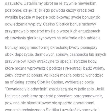
oszustów. Ustaliliśmy obrót na relatywnie niewielkim
poziomie, dzięki z jakiego powodu każdy gracz bez
wysiłku będzie w będzie odblokować swoje bonusy do
odwiedzenia wypłaty. Casino Slottica bonus ruchowy
przygotowało spośród myślą o wszelkich entuzjastach
obstawiania gier kasynowych na telefonie albo tablecie.
Bonusy mogą mieć formę określonej kwoty pieniędzy
obok depozycie, darmowych spinów, cashbacku lub innych
przywilejów. Kody atrakcyjne to specjalistyczne kody,
które można wprowadzić podczas rejestracji bądź wpłaty,
żeby otrzymać bonus. Aplikację można pobrać wchodząc
na oficjalną stronę Slottika Casino, wybierając opcję
“Download via odnośnik” znajdującą się w jadłospis. Jeśli
fani mają problemy spośród pobraniem oprogramowania,
powinno się skontaktować się spośród operatorami
wsparcia technicznego Slottika i uzyskać dyspozycje i