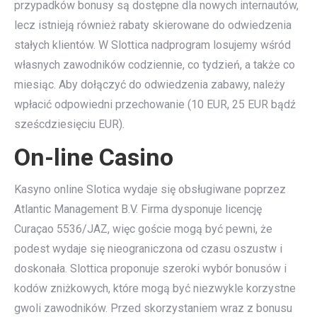
przypadków bonusy są dostępne dla nowych internautów,
lecz istnieją również rabaty skierowane do odwiedzenia
stałych klientów. W Slottica nadprogram losujemy wśród
własnych zawodników codziennie, co tydzień, a także co
miesiąc. Aby dołączyć do odwiedzenia zabawy, należy
wpłacić odpowiedni przechowanie (10 EUR, 25 EUR bądź
sześcdziesięciu EUR).
On-line Casino
Kasyno online Slotica wydaje się obsługiwane poprzez
Atlantic Management B.V. Firma dysponuje licencję
Curaçao 5536/JAZ, więc goście mogą być pewni, że
podest wydaje się nieograniczona od czasu oszustw i
doskonała. Slottica proponuje szeroki wybór bonusów i
kodów zniżkowych, które mogą być niezwykle korzystne
gwoli zawodników. Przed skorzystaniem wraz z bonusu