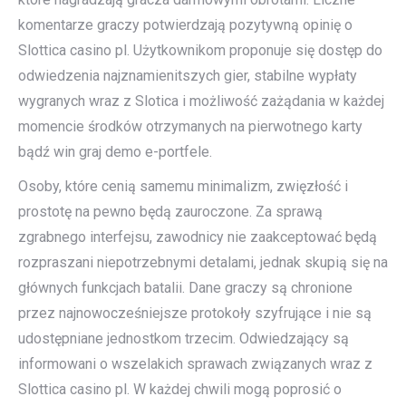
komentarze graczy potwierdzają pozytywną opinię o
Slottica casino pl. Użytkownikom proponuje się dostęp do
odwiedzenia najznamienitszych gier, stabilne wypłaty
wygranych wraz z Slotica i możliwość zażądania w każdej
momencie środków otrzymanych na pierwotnego karty
bądź win graj demo e-portfele.
Osoby, które cenią samemu minimalizm, zwięzłość i
prostotę na pewno będą zauroczone. Za sprawą
zgrabnego interfejsu, zawodnicy nie zaakceptować będą
rozpraszani niepotrzebnymi detalami, jednak skupią się na
głównych funkcjach batalii. Dane graczy są chronione
przez najnowocześniejsze protokoły szyfrujące i nie są
udostępniane jednostkom trzecim. Odwiedzający są
informowani o wszelakich sprawach związanych wraz z
Slottica casino pl. W każdej chwili mogą poprosić o