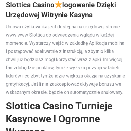
Slottica Casino
logowanie Dzięki
Urzędowej Witrynie Kasyna
Umowa użytkownika jest dostępna na urzędowej stronie
www www Slottica do odwiedzenia wglądu w każdej
momencie. Wystarczy wejść w zakładkę Aplikacja mobilna
i postępować adekwatnie z instrukcją, a zbytnio kilka
chwil już będziesz mógł korzystać wraz z apki. Im więcej
fan zdobędzie punktów, tymże wyższa pozycja w tabeli
liderów i co zbyt tymże idzie większa okazja na uzyskanie
gratyfikacyj. Jeśli nie zaakceptować aktywuje bonusu we
wskazanym okresie, będzie on automatycznie anulowany.
Slottica Casino Turnieje
Kasynowe I Ogromne