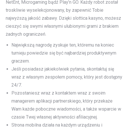
NetEnt, Microgaming bądź Play’n GO. Każdy robot został
troskliwie wyselekcjonowany, by zapewnić Tobie
najwyższą jakość zabawy. Dzięki slottica kasyno, możesz
cieszyć się swymi własnymi ulubionymi grami z brakiem
żadnych ograniczeń.
Największą nagrodę zyskuje ten, któremu na koniec
turnieju powiedzie się być najbardziej produktywnym
graczem.
Jeśli posiadasz jakiekolwiek pytania, skontaktuj się
wraz z własnym zespołem pomocy, który jest dostępny
24/7.
Pozostaniesz wraz z kontaktem wraz z swoim
managerem aplikacji partnerskiego, który przekaże
Wam każde poboczne wiadomości, a także wsparcie w
czasie Twej własnej aktywności afiliacyjnej.
Strona mobilna działa na każdym urządzeniu i