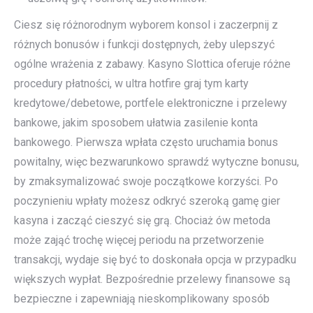
Ciesz się różnorodnym wyborem konsol i zaczerpnij z
różnych bonusów i funkcji dostępnych, żeby ulepszyć
ogólne wrażenia z zabawy. Kasyno Slottica oferuje różne
procedury płatności, w ultra hotfire graj tym karty
kredytowe/debetowe, portfele elektroniczne i przelewy
bankowe, jakim sposobem ułatwia zasilenie konta
bankowego. Pierwsza wpłata często uruchamia bonus
powitalny, więc bezwarunkowo sprawdź wytyczne bonusu,
by zmaksymalizować swoje początkowe korzyści. Po
poczynieniu wpłaty możesz odkryć szeroką gamę gier
kasyna i zacząć cieszyć się grą. Chociaż ów metoda
może zająć trochę więcej periodu na przetworzenie
transakcji, wydaje się być to doskonała opcja w przypadku
większych wypłat. Bezpośrednie przelewy finansowe są
bezpieczne i zapewniają nieskomplikowany sposób