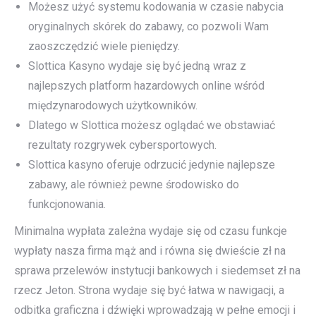
Możesz użyć systemu kodowania w czasie nabycia
oryginalnych skórek do zabawy, co pozwoli Wam
zaoszczędzić wiele pieniędzy.
Slottica Kasyno wydaje się być jedną wraz z
najlepszych platform hazardowych online wśród
międzynarodowych użytkowników.
Dlatego w Slottica możesz oglądać we obstawiać
rezultaty rozgrywek cybersportowych.
Slottica kasyno oferuje odrzucić jedynie najlepsze
zabawy, ale również pewne środowisko do
funkcjonowania.
Minimalna wypłata zależna wydaje się od czasu funkcje
wypłaty nasza firma mąż and i równa się dwieście zł na
sprawa przelewów instytucji bankowych i siedemset zł na
rzecz Jeton. Strona wydaje się być łatwa w nawigacji, a
odbitka graficzna i dźwięki wprowadzają w pełne emocji i