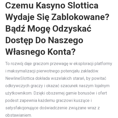
Czemu Kasyno Slottica
Wydaje Się Zablokowane?
Bądź Mogę Odzyskać
Dostęp Do Naszego
Własnego Konta?
To rozwój daje graczom przewagę w eksploracji platformy
i maksymalizacji pierwotnego potencjału zakładów.
NewlineSlottica dokłada wszelakich starań, by powitać
odkrywczych graczy i okazać szacunek naszym lojalnym
użytkownikom. Dzięki obszernej gamie bonusów i ofert
podest zapewnia każdemu graczowi kuszące i
satysfakcjonujące doświadczenie związane wraz z
obstawianiem.