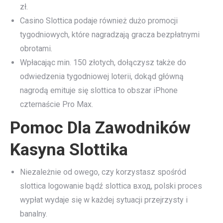
zł.
Casino Slottica podaje również dużo promocji
tygodniowych, które nagradzają gracza bezpłatnymi
obrotami.
Wpłacając min. 150 złotych, dołączysz także do
odwiedzenia tygodniowej loterii, dokąd główną
nagrodą emituje się slottica to obszar iPhone
czternaście Pro Max.
Pomoc Dla Zawodników
Kasyna Slottika
Niezależnie od owego, czy korzystasz spośród
slottica logowanie bądź slottica вход, polski proces
wypłat wydaje się w każdej sytuacji przejrzysty i
banalny.