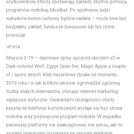
użytkowników, którzy obstawiają zakłady zbytnio pomocą
programów mobilnej Mostbet. Po spełnieniu ludzi
warunków bonus ruchowy będzie nadany – może owe być
bezpłatny zakład, fundusze bonusowe lub też różne
promocje.
\e\e\e
Miejsca 2-19 — darmowe spiny spośród obrotem х0 w
Dark-colored Wolf, Egypt Open fire, Magic Apple a couple
of i sporo innych. Klub hazardowy działa od momentu
2019 roku i w tak krótkim okresie zgromadził ogromną
liczbę stałych internautów, oferując internet marketing
najlepsze wytyczne. Gwarantami dostępności oferty
kasyna na telefonie komórkowym wydaje się być strona
mobilna oraz poświęcona program mobilna. W wypadku
pierwszej platformy nie zaakceptować ma sensu, jaki to
system operacyjny posiadasz na naszym telefonie