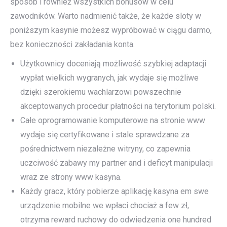
sposób i również wszystkich bonusów w celu
zawodników. Warto nadmienić także, że każde sloty w
poniższym kasynie możesz wypróbować w ciągu darmo,
bez konieczności zakładania konta.
Użytkownicy doceniają możliwość szybkiej adaptacji
wypłat wielkich wygranych, jak wydaje się możliwe
dzięki szerokiemu wachlarzowi powszechnie
akceptowanych procedur płatności na terytorium polski.
Całe oprogramowanie komputerowe na stronie www
wydaje się certyfikowane i stale sprawdzane za
pośrednictwem niezależne witryny, co zapewnia
uczciwość zabawy my partner and i deficyt manipulacji
wraz ze strony www kasyna.
Każdy gracz, który pobierze aplikację kasyna em swe
urządzenie mobilne we wpłaci chociaż a few zł,
otrzyma reward ruchowy do odwiedzenia one hundred