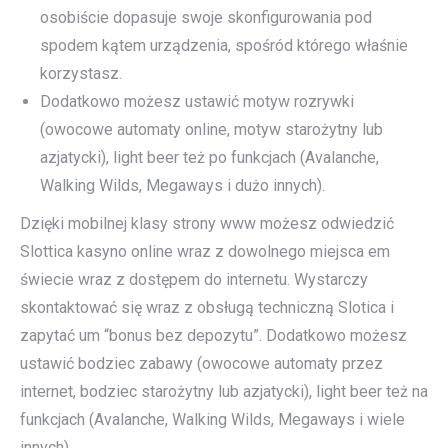
osobiście dopasuje swoje skonfigurowania pod
spodem kątem urządzenia, spośród którego właśnie
korzystasz.
Dodatkowo możesz ustawić motyw rozrywki
(owocowe automaty online, motyw starożytny lub
azjatycki), light beer też po funkcjach (Avalanche,
Walking Wilds, Megaways i dużo innych).
Dzięki mobilnej klasy strony www możesz odwiedzić
Slottica kasyno online wraz z dowolnego miejsca em
świecie wraz z dostępem do internetu. Wystarczy
skontaktować się wraz z obsługą techniczną Slotica i
zapytać um “bonus bez depozytu”. Dodatkowo możesz
ustawić bodziec zabawy (owocowe automaty przez
internet, bodziec starożytny lub azjatycki), light beer też na
funkcjach (Avalanche, Walking Wilds, Megaways i wiele
innych).