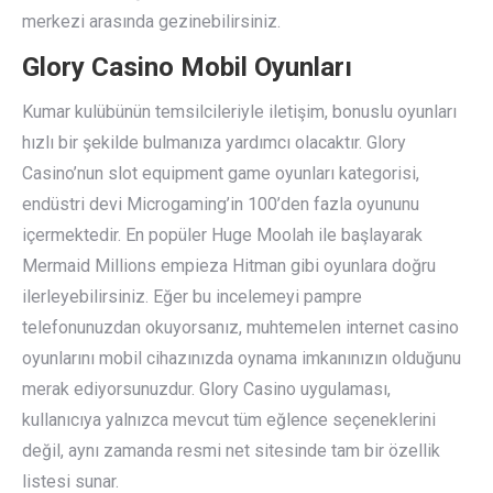
merkezi arasında gezinebilirsiniz.
Glory Casino Mobil Oyunları
Kumar kulübünün temsilcileriyle iletişim, bonuslu oyunları
hızlı bir şekilde bulmanıza yardımcı olacaktır. Glory
Casino’nun slot equipment game oyunları kategorisi,
endüstri devi Microgaming’in 100’den fazla oyununu
içermektedir. En popüler Huge Moolah ile başlayarak
Mermaid Millions empieza Hitman gibi oyunlara doğru
ilerleyebilirsiniz. Eğer bu incelemeyi pampre
telefonunuzdan okuyorsanız, muhtemelen internet casino
oyunlarını mobil cihazınızda oynama imkanınızın olduğunu
merak ediyorsunuzdur. Glory Casino uygulaması,
kullanıcıya yalnızca mevcut tüm eğlence seçeneklerini
değil, aynı zamanda resmi net sitesinde tam bir özellik
listesi sunar.