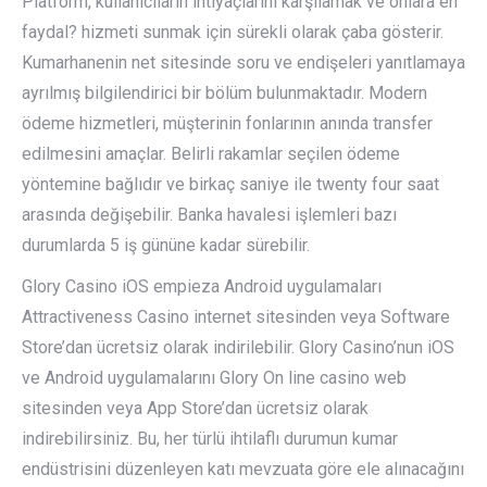
Platform, kullanıcıların ihtiyaçlarını karşılamak ve onlara en
faydal? hizmeti sunmak için sürekli olarak çaba gösterir.
Kumarhanenin net sitesinde soru ve endişeleri yanıtlamaya
ayrılmış bilgilendirici bir bölüm bulunmaktadır. Modern
ödeme hizmetleri, müşterinin fonlarının anında transfer
edilmesini amaçlar. Belirli rakamlar seçilen ödeme
yöntemine bağlıdır ve birkaç saniye ile twenty four saat
arasında değişebilir. Banka havalesi işlemleri bazı
durumlarda 5 iş gününe kadar sürebilir.
Glory Casino iOS empieza Android uygulamaları
Attractiveness Casino internet sitesinden veya Software
Store’dan ücretsiz olarak indirilebilir. Glory Casino’nun iOS
ve Android uygulamalarını Glory On line casino web
sitesinden veya App Store’dan ücretsiz olarak
indirebilirsiniz. Bu, her türlü ihtilaflı durumun kumar
endüstrisini düzenleyen katı mevzuata göre ele alınacağını