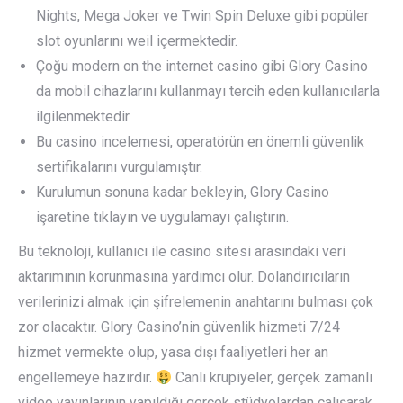
Nights, Mega Joker ve Twin Spin Deluxe gibi popüler
slot oyunlarını weil içermektedir.
Çoğu modern on the internet casino gibi Glory Casino
da mobil cihazlarını kullanmayı tercih eden kullanıcılarla
ilgilenmektedir.
Bu casino incelemesi, operatörün en önemli güvenlik
sertifikalarını vurgulamıştır.
Kurulumun sonuna kadar bekleyin, Glory Casino
işaretine tıklayın ve uygulamayı çalıştırın.
Bu teknoloji, kullanıcı ile casino sitesi arasındaki veri
aktarımının korunmasına yardımcı olur. Dolandırıcıların
verilerinizi almak için şifrelemenin anahtarını bulması çok
zor olacaktır. Glory Casino’nin güvenlik hizmeti 7/24
hizmet vermekte olup, yasa dışı faaliyetleri her an
engellemeye hazırdır.
Canlı krupiyeler, gerçek zamanlı
video yayınlarının yapıldığı gerçek stüdyolardan çalışarak