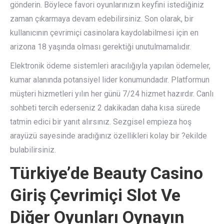
gönderin. Böylece favori oyunlarınızın keyfini istediğiniz
zaman çıkarmaya devam edebilirsiniz. Son olarak, bir
kullanıcının çevrimiçi casinolara kaydolabilmesi için en
arizona 18 yaşında olması gerektiği unutulmamalıdır.
Elektronik ödeme sistemleri aracılığıyla yapılan ödemeler,
kumar alanında potansiyel lider konumundadır. Platformun
müşteri hizmetleri yılın her günü 7/24 hizmet hazırdır. Canlı
sohbeti tercih ederseniz 2 dakikadan daha kısa sürede
tatmin edici bir yanıt alırsınız. Sezgisel empieza hoş
arayüzü sayesinde aradığınız özellikleri kolay bir ?ekilde
bulabilirsiniz.
Türkiye’de Beauty Casino
Giriş Çevrimiçi Slot Ve
Diğer Oyunları Oynayın