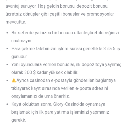
avantaj sunuyor. Hoş geldin bonusu, depozit bonusu,
ücretsiz dönüşler gibi çeşitli bonuslar ve promosyonlar
mevcuttur.
Bir seferde yalnızca bir bonusu etkinleştirebileceğinizi
unutmayın.
Para çekme talebinizin işlem süresi genellikle 3 ila 5 iş
günüdür.
Yeni oyunculara verilen bonuslar, ilk depozitoya yayılmış
olarak 300 $ kadar yüksek olabilir.
Ayrıca casinodan e-postayla gönderilen bağlantıya
tıklayarak kayıt sırasında verilen e-posta adresini
onaylamanızı de uma öneririz.
Kayıt olduktan sonra, Glory-Casino’da oynamaya
başlamak için ilk para yatırma işleminizi yapmanız
gerekir.