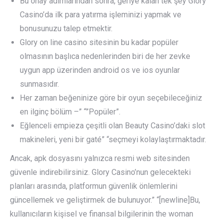
Bu onay adımlarından sonra, geriye kalan tek şey Glory
Casino’da ilk para yatırma işleminizi yapmak ve
bonusunuzu talep etmektir.
Glory on line casino sitesinin bu kadar popüler
olmasının başlıca nedenlerinden biri de her zevke
uygun app üzerinden android os ve ios oyunlar
sunmasıdır.
Her zaman beğeninize göre bir oyun seçebileceğiniz
en ilginç bölüm –” “”Popüler”.
Eğlenceli empieza çeşitli olan Beauty Casino’daki slot
makineleri, yeni bir gaté” “seçmeyi kolaylaştırmaktadır.
Ancak, apk dosyasını yalnızca resmi web sitesinden
güvenle indirebilirsiniz. Glory Casino’nun gelecekteki
planları arasında, platformun güvenlik önlemlerini
güncellemek ve geliştirmek de bulunuyor.” “[newline]Bu,
kullanıcıların kişisel ve finansal bilgilerinin the woman