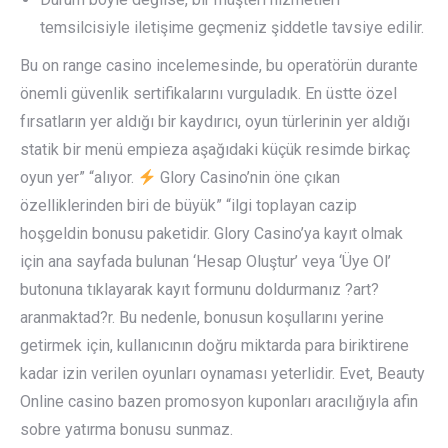
temsilcisiyle iletişime geçmeniz şiddetle tavsiye edilir.
Bu on range casino incelemesinde, bu operatörün durante
önemli güvenlik sertifikalarını vurguladık. En üstte özel
fırsatların yer aldığı bir kaydırıcı, oyun türlerinin yer aldığı
statik bir menü empieza aşağıdaki küçük resimde birkaç
oyun yer” “alıyor.
Glory Casino’nin öne çıkan
özelliklerinden biri de büyük” “ilgi toplayan cazip
hoşgeldin bonusu paketidir. Glory Casino’ya kayıt olmak
için ana sayfada bulunan ‘Hesap Oluştur’ veya ‘Üye Ol’
butonuna tıklayarak kayıt formunu doldurmanız ?art?
aranmaktad?r. Bu nedenle, bonusun koşullarını yerine
getirmek için, kullanıcının doğru miktarda para biriktirene
kadar izin verilen oyunları oynaması yeterlidir. Evet, Beauty
Online casino bazen promosyon kuponları aracılığıyla afin
sobre yatırma bonusu sunmaz.