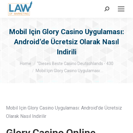
Search:
Mobil Için Glory Casino Uygulaması:
Android’de Ücretsiz Olarak Nasıl
Indirili
You are here:
Home
"Dieses Beste Casino Deutschlands - 430
Mobil Için Glory Casino Uygulaması:…
Mobil Için Glory Casino Uygulaması: Android’de Ücretsiz
Olarak Nasıl Indirilir
Glory Casino Online