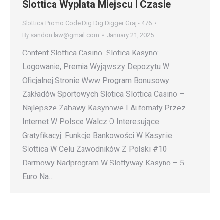
Slottica Wyplata Miejscu I Czasie
Slottica Promo Code Dig Dig Digger Graj - 476
By
sandon.law@gmail.com
January 21, 2025
Content Slottica Casino ️ Slotica Kasyno:
Logowanie, Premia Wyjąwszy Depozytu W
Oficjalnej Stronie Www Program Bonusowy
Zakładów Sportowych Slotica Slottica Casino –
Najlepsze Zabawy Kasynowe I Automaty Przez
Internet W Polsce Walcz O Interesujące
Gratyfikacyj: Funkcje Bankowości W Kasynie
Slottica W Celu Zawodników Z Polski #10
Darmowy Nadprogram W Slottyway Kasyno – 5
Euro Na…