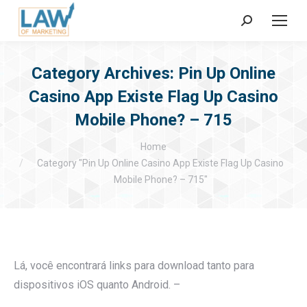
Search:
Category Archives:
Pin Up Online
Casino App Existe Flag Up Casino
Mobile Phone? – 715
You are here:
Home
Category "Pin Up Online Casino App Existe Flag Up Casino
Mobile Phone? – 715"
Lá, você encontrará links para download tanto para
dispositivos iOS quanto Android. –