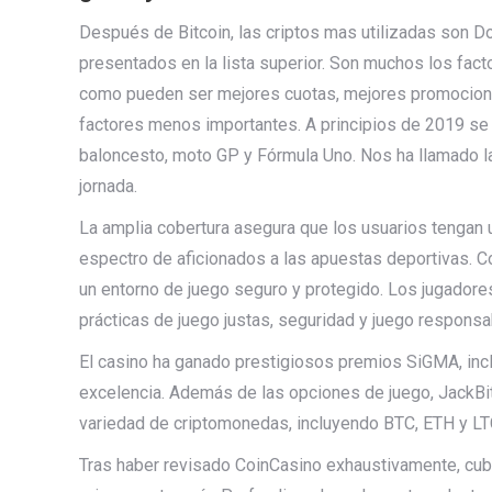
Después de Bitcoin, las criptos mas utilizadas son Do
presentados en la lista superior. Son muchos los fac
como pueden ser mejores cuotas, mejores promociones
factores menos importantes. A principios de 2019 se
baloncesto, moto GP y Fórmula Uno. Nos ha llamado la
jornada.
La amplia cobertura asegura que los usuarios tengan 
espectro de aficionados a las apuestas deportivas. C
un entorno de juego seguro y protegido. Los jugadores
prácticas de juego justas, seguridad y juego responsa
El casino ha ganado prestigiosos premios SiGMA, inc
excelencia. Además de las opciones de juego, JackBi
variedad de criptomonedas, incluyendo BTC, ETH y L
Tras haber revisado CoinCasino exhaustivamente, cub