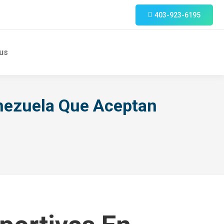
403-923-6195
us
Search:
nezuela Que Aceptan