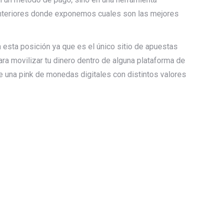
 anteriores donde exponemos cuales son las mejores
n esta posición ya que es el único sitio de apuestas
ra movilizar tu dinero dentro de alguna plataforma de
de una pink de monedas digitales con distintos valores