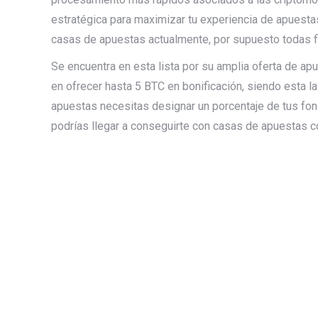
estratégica para maximizar tu experiencia de apuest
casas de apuestas actualmente, por supuesto todas fi
Se encuentra en esta lista por su amplia oferta de ap
en ofrecer hasta 5 BTC en bonificación, siendo esta l
apuestas necesitas designar un porcentaje de tus fond
podrías llegar a conseguirte con casas de apuestas 