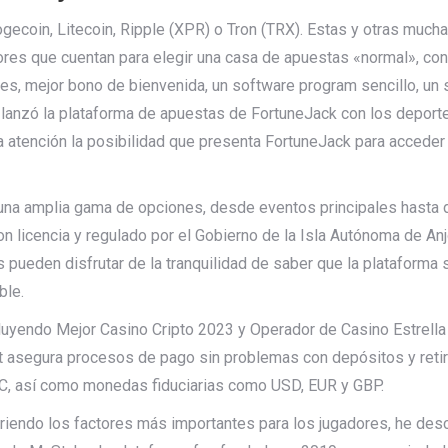
gecoin, Litecoin, Ripple (XPR) o Tron (TRX). Estas y otras much
tores que cuentan para elegir una casa de apuestas «normal», c
, mejor bono de bienvenida, un software program sencillo, un 
 lanzó la plataforma de apuestas de FortuneJack con los deport
 atención la posibilidad que presenta FortuneJack para acceder a
una amplia gama de opciones, desde eventos principales hasta d
on licencia y regulado por el Gobierno de la Isla Autónoma de 
 pueden disfrutar de la tranquilidad de saber que la plataforma s
ble.
luyendo Mejor Casino Cripto 2023 y Operador de Casino Estrella
t asegura procesos de pago sin problemas con depósitos y reti
TC, así como monedas fiduciarias como USD, EUR y GBP.
riendo los factores más importantes para los jugadores, he des