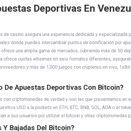
puestas Deportivas En Venez
os de casino asegura una experiencia dedicada y especializada pa
es donde puedes intercambiar puntos de bonificación por apuesta
it ofrece una amplia gama de mercados, cubriendo más de 50 de
a ofrece cuotas altísimas en seis formatos diferentes, aseguran
oveedores y más de 1,000 juegos con crupieres en vivo, 1xBit a
io De Apuestas Deportivas Con Bitcoin?
 con criptomonedas de verdad y son las que presentamos en es
estros USD a la pockets en ETH, BTC, BNB, SOL, ADA o el token
n a sus usuarios por utilizar el bitcoin y otras criptomonedas p
 Y Bajadas Del Bitcoin?