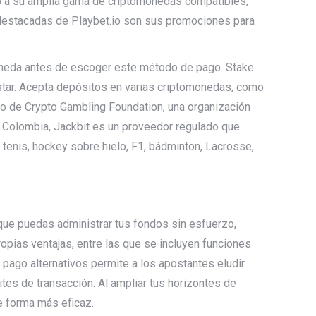
o a su amplia gama de criptomonedas compatibles,
 destacadas de Playbet.io son sus promociones para
moneda antes de escoger este método de pago. Stake
star. Acepta depósitos en varias criptomonedas, como
bro de Crypto Gambling Foundation, una organización
en Colombia, Jackbit es un proveedor regulado que
tenis, hockey sobre hielo, F1, bádminton, Lacrosse,
a que puedas administrar tus fondos sin esfuerzo,
pias ventajas, entre las que se incluyen funciones
ago alternativos permite a los apostantes eludir
tes de transacción. Al ampliar tus horizontes de
e forma más eficaz.