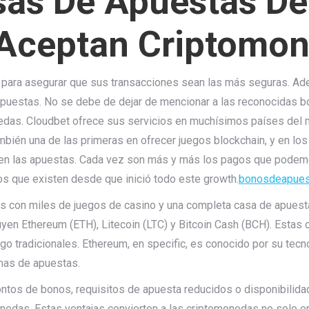
sas De Apuestas De
Aceptan Criptomo
 para asegurar que sus transacciones sean las más seguras. Ade
puestas. No se debe de dejar de mencionar a las reconocidas b
edas. Cloudbet ofrece sus servicios en muchísimos países del 
bién una de las primeras en ofrecer juegos blockchain, y en lo
 en las apuestas. Cada vez son más y más los pagos que podemos
os que existen desde que inició todo este growth.
bonosdeapuest
s con miles de juegos de casino y una completa casa de apuesta
uyen Ethereum (ETH), Litecoin (LTC) y Bitcoin Cash (BCH). Estas
 tradicionales. Ethereum, en specific, es conocido por su tecno
rmas de apuestas.
ntos de bonos, requisitos de apuesta reducidos o disponibilida
edas. Estas ventajas convierten a las criptomonedas no solo e