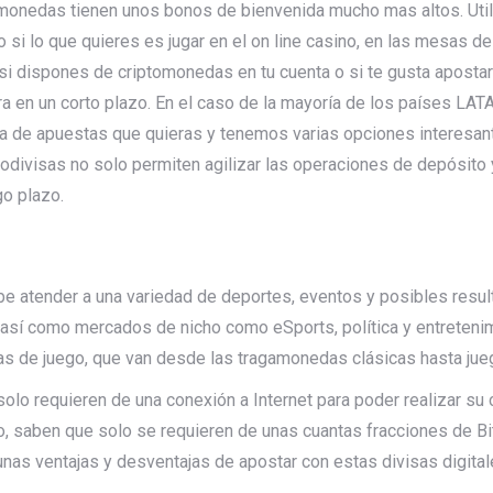
monedas tienen unos bonos de bienvenida mucho mas altos. Utiliz
 si lo que quieres es jugar en el on line casino, en las mesas de 
si dispones de criptomonedas en tu cuenta o si te gusta apost
tra en un corto plazo. En el caso de la mayoría de los países L
sa de apuestas que quieras y tenemos varias opciones interesa
ptodivisas no solo permiten agilizar las operaciones de depósito 
go plazo.
e atender a una variedad de deportes, eventos y posibles resul
s, así como mercados de nicho como eSports, política y entreten
s de juego, que van desde las tragamonedas clásicas hasta jueg
lo requieren de una conexión a Internet para poder realizar su 
, saben que solo se requieren de unas cuantas fracciones de Bi
unas ventajas y desventajas de apostar con estas divisas digital