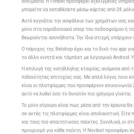
δοκιμασία. Η Fonbet προσφέρει εξελιγμένες υπηρε
μπορείτε να καταθέσετε μέσω κάρτας από 2€ μόλις,
Αυτό εγγυάται την ασφάλεια των χρημάτων σας και τ
μόνο στα παραδοσιακά σπορ του ποδοσφαίρου ή του
θεωρούνται ασυνήθιστα. Την ίδια στιγμή, υπάρχουν
Ο πάροχος της Betshop έχει και το δικό του app γι
το άλλο κινητά και τάμπλετ με λογισμικό Android.
Η επιλογή της κατάλληλης εταιρίας, ανάμεσα από τι
πιθανότητες επιτυχίας σας. Με απλά λόγια, ποιο εί
είναι οι πλατφόρμες που προσφέρουν επικοινωνία 2
αυτό να λυθεί όσο το δυνατόν πιο γρήγορα γίνεται.
Το μόνο σίγουρο είναι πως μέσα από την έρευνα θα 
σε αυτές τις πλατφόρμες είναι απολαυστική. Είτε πρ
και τους πιο απαιτητικούς παίκτες. Συνολικά, οι 
προορισμό για κάθε παίκτη. Η Novibet προσφέρει έν