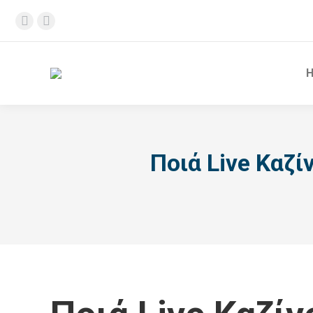
Facebook
Instagram
page
page
opens
opens
in
in
new
new
window
window
Ποιά Live Καζίν