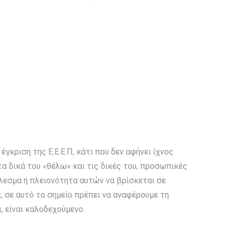
γκριση της Ε.Ε.Ε.Π, κάτι που δεν αφήνει ίχνος
α δικά του «θέλω» και τις δικές του, προσωπικές
έλεσμα η πλειονότητα αυτών να βρίσκεται σε
 σε αυτό το σημείο πρέπει να αναφέρουμε τη
, είναι καλοδεχούμενο.