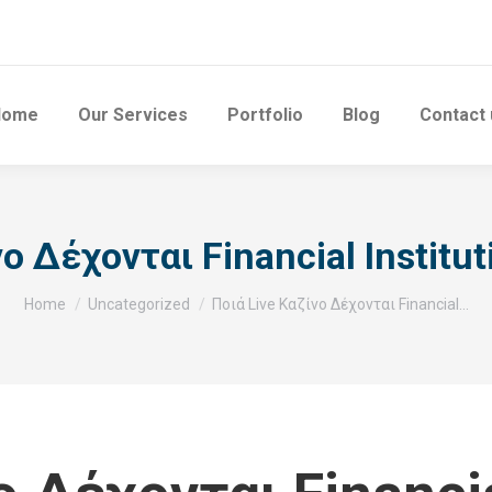
Home
Our Services
Portfolio
Blog
Contact 
ο Δέχονται Financial Institu
You are here:
Home
Uncategorized
Ποιά Live Καζίνο Δέχονται Financial…