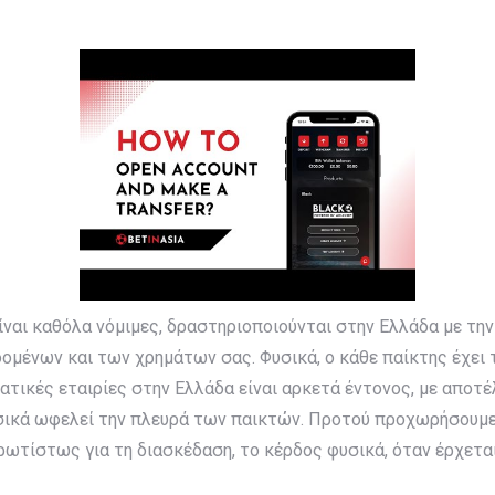
ίναι καθόλα νόμιμες, δραστηριοποιούνται στην Ελλάδα με την έ
μένων και των χρημάτων σας. Φυσικά, ο κάθε παίκτης έχει τ
ατικές εταιρίες στην Ελλάδα είναι αρκετά έντονος, με αποτ
υσικά ωφελεί την πλευρά των παικτών. Προτού προχωρήσουμε,
ρωτίστως για τη διασκέδαση, το κέρδος φυσικά, όταν έρχεται