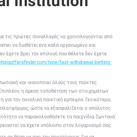
l Institution
με τις πρώτες συναλλαγές να χρονολογούνται από
ρέπει να διαθέτει ένα καλά οργανωμένο και
δεν έχετε βρει την επιλογή που θέλετε δεν έχετε
ettingoffersfinder.com/type/fast-withdrawal-betting-
υπωσιακή και ικανοποιεί όλους τους παίκτες.
ή. Επιπλέον, η άμεση τοποθέτηση των στοιχημάτων
για την συνολική παικτική εμπειρία. Γενικότερα,
ς πλατφόρμας, ώστε να εξασφαλίζεται ο απόλυτος
νατότητα να παρακολουθήσετε τα παιχνίδια ζωντανά
α χρειαστεί να έχετε υπόλοιπο στον λογαριασμό σας.
τε σε θέση να σας την προτείνουμε. Για να