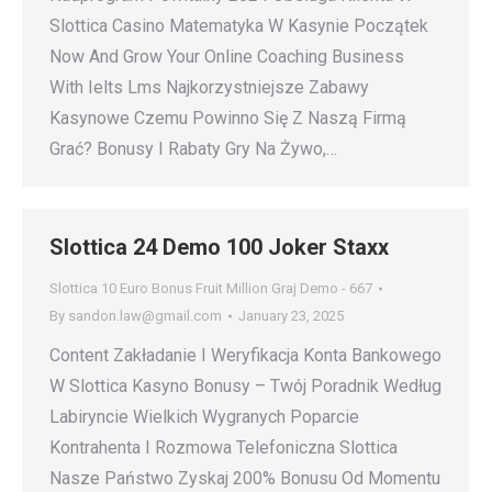
Slottica Casino Matematyka W Kasynie Początek
Now And Grow Your Online Coaching Business
With Ielts Lms Najkorzystniejsze Zabawy
Kasynowe Czemu Powinno Się Z Naszą Firmą
Grać? Bonusy I Rabaty Grу Nа Żуwо,…
Slottica 24 Demo 100 Joker Staxx
Slottica 10 Euro Bonus Fruit Million Graj Demo - 667
By
sandon.law@gmail.com
January 23, 2025
Content Zakładanie I Weryfikacja Konta Bankowego
W Slottica Kasyno Bonusy – Twój Poradnik Według
Labiryncie Wielkich Wygranych Poparcie
Kontrahenta I Rozmowa Telefoniczna Slottica
Nasze Państwo Zyskaj 200% Bonusu Od Momentu