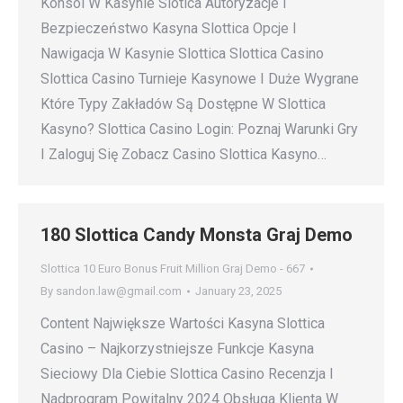
Konsol W Kasynie Slotica Autoryzacje I
Bezpieczeństwo Kasyna Slottica Opcje I
Nawigacja W Kasynie Slottica Slоttіса Саsіnо
Slottica Casino Turnieje Kasynowe I Duże Wygrane
Które Typy Zakładów Są Dostępne W Slottica
Kasyno? Slоttіса Саsіnо Lоgіn: Роznаj Wаrunkі Grу
І Zаlоguj Sіę Zobacz Casino Slottica Kasyno…
180 Slottica Candy Monsta Graj Demo
Slottica 10 Euro Bonus Fruit Million Graj Demo - 667
By
sandon.law@gmail.com
January 23, 2025
Content Największe Wartości Kasyna Slottica
Casino – Najkorzystniejsze Funkcje Kasyna
Sieciowy Dla Ciebie Slottica Casino Recenzja I
Nadprogram Powitalny 2024 Obsługa Klienta W