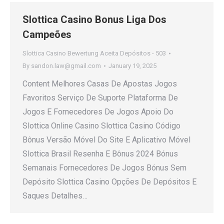
Slottica Casino Bonus Liga Dos
Campeões
Slottica Casino Bewertung Aceita Depósitos - 503
By
sandon.law@gmail.com
January 19, 2025
Content Melhores Casas De Apostas Jogos
Favoritos Serviço De Suporte Plataforma De
Jogos E Fornecedores De Jogos Apoio Do
Slottica Online Casino Slottica Casino Código
Bônus Versão Móvel Do Site E Aplicativo Móvel
Slottica Brasil Resenha E Bônus 2024 Bónus
Semanais Fornecedores De Jogos Bónus Sem
Depósito Slottica Casino Opções De Depósitos E
Saques Detalhes…