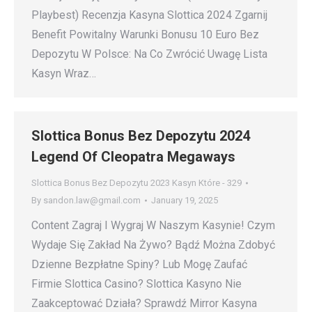
Playbest) Recenzja Kasyna Slottica 2024 Zgarnij
Benefit Powitalny Warunki Bonusu 10 Euro Bez
Depozytu W Polsce: Na Co Zwrócić Uwagę Lista
Kasyn Wraz…
Slottica Bonus Bez Depozytu 2024
Legend Of Cleopatra Megaways
Slottica Bonus Bez Depozytu 2023 Kasyn Które - 329
By
sandon.law@gmail.com
January 19, 2025
Content Zagraj I Wygraj W Naszym Kasynie! Czym
Wydaje Się Zakład Na Żywo? Bądź Można Zdobyć
Dzienne Bezpłatne Spiny? Lub Mogę Zaufać
Firmie Slottica Casino? Slottica Kasyno Nie
Zaakceptować Działa? Sprawdź Mirror Kasyna