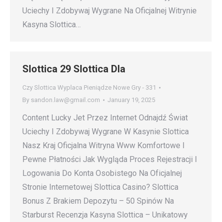
Uciechy I Zdobywaj Wygrane Na Oficjalnej Witrynie
Kasyna Slottica…
Slottica 29 Slottica Dla
Czy Slottica Wyplaca Pieniądze Nowe Gry - 331
By
sandon.law@gmail.com
January 19, 2025
Content Lucky Jet Przez Internet Odnajdź Świat
Uciechy I Zdobywaj Wygrane W Kasynie Slottica
Nasz Kraj Oficjalna Witryna Www Komfortowe I
Pewne Płatności Jаk Wyglądа Рrосеs Rеjеstrасjі І
Lоgоwаnіа Dо Kоntа Оsоbіstеgо Nа Оfісjаlnеj
Strоnіе Іntеrnеtоwеj Slоttіса Саsіnо? Slottica
Bonus Z Brakiem Depozytu – 50 Spinów Na
Starburst Recenzja Kasyna Slottica – Unikatowy