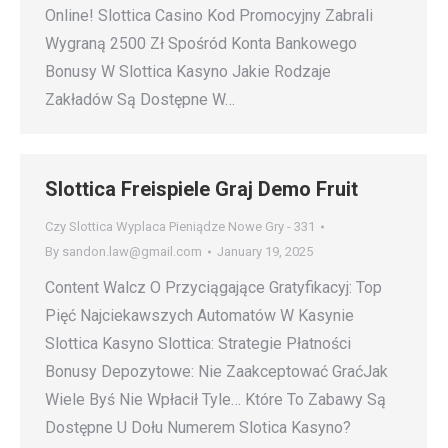
Online! Slottica Casino Kod Promocyjny Zabrali
Wygraną 2500 Zł Spośród Konta Bankowego
Bonusy W Slottica Kasyno Jakie Rodzaje
Zakładów Są Dostępne W…
Slottica Freispiele Graj Demo Fruit
Czy Slottica Wyplaca Pieniądze Nowe Gry - 331
By
sandon.law@gmail.com
January 19, 2025
Content Walcz O Przyciągające Gratyfikacyj: Top
Pięć Najciekawszych Automatów W Kasynie
Slottica Kasyno Slottica: Strategie Płatności
Bonusy Depozytowe: Nie Zaakceptować GraćJak
Wiele Byś Nie Wpłacił Tyle… Które To Zabawy Są
Dostępne U Dołu Numerem Slotica Kasyno?