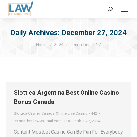
Search:
Daily Archives:
December 27, 2024
You are here:
Home
2024
December
27
Slottica Argentina Best Online Casino
Bonus Canada
Slottica Casino Canada Online Live Casino - 442
By
sandon.law@gmail.com
December 27, 2024
Content Mostbet Casino Can Be Fun For Everybody