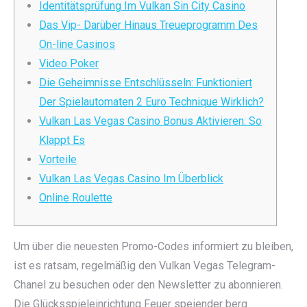
Identitätsprüfung Im Vulkan Sin City Casino
Das Vip- Darüber Hinaus Treueprogramm Des
On-line Casinos
Video Poker
Die Geheimnisse Entschlüsseln: Funktioniert
Der Spielautomaten 2 Euro Technique Wirklich?
Vulkan Las Vegas Casino Bonus Aktivieren: So
Klappt Es
Vorteile
Vulkan Las Vegas Casino Im Überblick
Online Roulette
Um über die neuesten Promo-Codes informiert zu bleiben,
ist es ratsam, regelmäßig den Vulkan Vegas Telegram-
Chanel zu besuchen oder den Newsletter zu abonnieren.
Die Glücksspieleinrichtung Feuer speiender berg