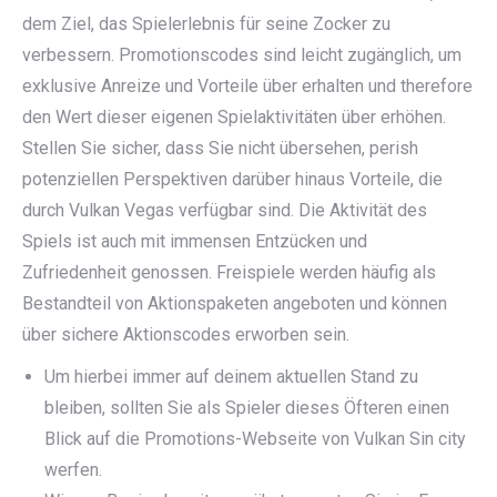
dem Ziel, das Spielerlebnis für seine Zocker zu
verbessern. Promotionscodes sind leicht zugänglich, um
exklusive Anreize und Vorteile über erhalten und therefore
den Wert dieser eigenen Spielaktivitäten über erhöhen.
Stellen Sie sicher, dass Sie nicht übersehen, perish
potenziellen Perspektiven darüber hinaus Vorteile, die
durch Vulkan Vegas verfügbar sind. Die Aktivität des
Spiels ist auch mit immensen Entzücken und
Zufriedenheit genossen. Freispiele werden häufig als
Bestandteil von Aktionspaketen angeboten und können
über sichere Aktionscodes erworben sein.
Um hierbei immer auf deinem aktuellen Stand zu
bleiben, sollten Sie als Spieler dieses Öfteren einen
Blick auf die Promotions-Webseite von Vulkan Sin city
werfen.