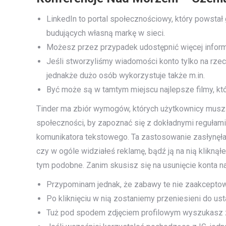
LinkedIn to portal społecznościowy, który powstał
budujących własną markę w sieci.
Możesz przez przypadek udostępnić więcej informac
Jeśli stworzyliśmy wiadomości konto tylko na rze
jednakże dużo osób wykorzystuje także m.in.
Być może są w tamtym miejscu najlepsze filmy, k
Tinder ma zbiór wymogów, których użytkownicy muszą
społeczności, by zapoznać się z dokładnymi regułami
komunikatora tekstowego. Ta zastosowanie zasłynęł
czy w ogóle widziałeś reklamę, bądź ją na nią klikn
tym podobne. Zanim skusisz się na usunięcie konta n
Przypominam jednak, że zabawy te nie zaakceptowa
Po kliknięciu w nią zostaniemy przeniesieni do us
Tuż pod spodem zdjęciem profilowym wyszukasz z