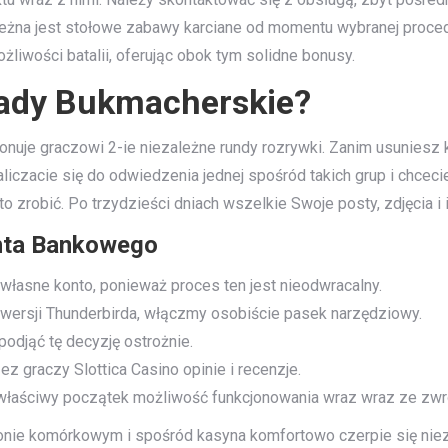
żna jest stołowe zabawy karciane od momentu wybranej proced
żliwości batalii, oferując obok tym solidne bonusy.
kłady Bukmacherskie?
nuje graczowi 2-ie niezależne rundy rozrywki. Zanim usuniesz
 zaliczacie się do odwiedzenia jednej spośród takich grup i chc
o zrobić. Po trzydzieści dniach wszelkie Swoje posty, zdjęcia 
onta Bankowego
własne konto, ponieważ proces ten jest nieodwracalny.
 wersji Thunderbirda, włączmy osobiście pasek narzędziowy.
podjąć tę decyzję ostrożnie.
 graczy Slottica Casino opinie i recenzje.
a właściwy początek możliwość funkcjonowania wraz wraz ze zwr
efonie komórkowym i spośród kasyna komfortowo czerpie się niez