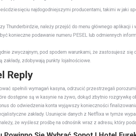
ścdziesięciu najdogodniejszymi producentami, takimi w jaki spo
y Thunderbirdzie, należy przejść do menu głównego aplikacji i w
ę być konieczne podawanie numeru PESEL lub odmiennych informa
lędnie zwyczajnym, pod spodem warunkami, że zastosujesz się 
ją zakłady, zdobywają punkty lojalnościowe.
l Reply
tować spełnili wymagań kasyna, odrzucić przestrzegali porozum
tóre dostępne są w kasynie na żywo, dokąd zbytnio rozgrywkę ob
onus do odwiedzenia konta wyjąwszy konieczności finalizowania 
jalistyczne zakłady. Usunięcie danych z Netflixa w tymże wyp
ależy, że wyślesz prośbę na odnośnik wraz z adresu, który pod
Powinno Się Wybrać Sopot I Hotel Eure