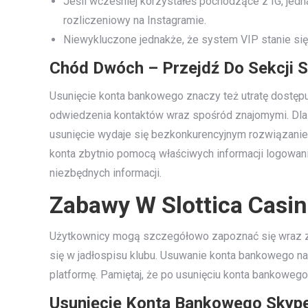
Jeśli wcześniej korzystałeś pochodzące z IG, jed
rozliczeniowy na Instagramie.
Niewykluczone jednakże, że system VIP stanie się c
Chód Dwóch – Przejdź Do Sekcji S
Usunięcie konta bankowego znaczy też utratę dostęp
odwiedzenia kontaktów wraz spośród znajomymi. Dla 
usunięcie wydaje się bezkonkurencyjnym rozwiązanie
konta zbytnio pomocą właściwych informacji logowani
niezbędnych informacji.
Zabawy W Slottica Casi
Użytkownicy mogą szczegółowo zapoznać się wraz z k
się w jadłospisu klubu. Usuwanie konta bankowego n
platformę. Pamiętaj, że po usunięciu konta bankoweg
Usunięcie Konta Bankowego Skype