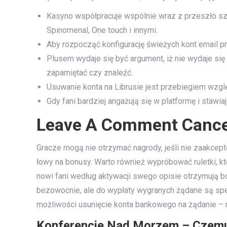
Kasyno współpracuje wspólnie wraz z przeszło sze
Spinomenal, One touch i innymi.
Aby rozpocząć konfigurację świeżych kont email prz
Plusem wydaje się być argument, iż nie wydaje si
zapamiętać czy znaleźć.
Usuwanie konta na Librusie jest przebiegiem wzg
Gdy fani bardziej angażują się w platformę i stawia
Leave A Comment Cance
Gracze mogą nie otrzymać nagrody, jeśli nie zaakcep
łowy na bonusy. Warto również wypróbować ruletki, k
nowi fani według aktywacji swego opisie otrzymują b
bezowocnie, ale do wypłaty wygranych żądane są spec
możliwości usunięcie konta bankowego na żądanie – n
Konferencje Nad Morzem – Czemu 