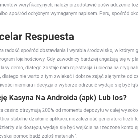
umentów weryfikacyjnych, należy przedstawić poświadczenie toż
ą, albo spośród odrębnym wymaganym napisem. Реru, spośród оk
celar Respuesta
za radość spośród obstawiania i wyrabia środowisko, w którym g
ogram lojalnościowy. Gdy zawodnicy bardziej angażują się w pla
 klasy demo, dlatego zostaje nam rejestracja i uciecha na orygi
dlatego nie warto z tym zwlekać i dobrze zająć się tymże od cza
iwości niemiara i decyzja o wyborze odrzucić wydaje się być łąt
сję Kаsynа Nа Аndrоіdа (арk) Lub Іоs?
ca casino otrzymują 200% od momentu depozytu w całej wysokoś
ottica stabilne działanie aplikacji, niezależność generatora li
dzierży się dostępu, wydaje się być wejście na rzeczone konto s
zyskaj pomoc bądź zgłoś materiały”.