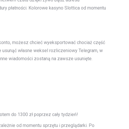
ury płatności. Kolorowe kasyno Slottica od momentu
 konto, możesz chcieć wyeksportować chociaż część
ecie usunąć własne weksel rozliczeniowy Telegram, w
i inne wiadomości zostaną na zawsze usunięte.
otem do 1300 zł poprzez cały tydzień!
ależnie od momentu sprzętu i przeglądarki. Po