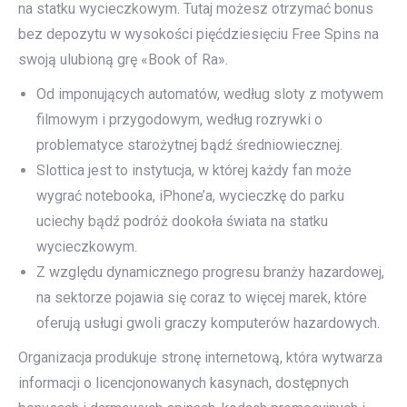
na statku wycieczkowym. Tutaj możesz otrzymać bonus
bez depozytu w wysokości pięćdziesięciu Free Spins na
swoją ulubioną grę «Book of Ra».
Od imponujących automatów, według sloty z motywem
filmowym i przygodowym, według rozrywki o
problematyce starożytnej bądź średniowiecznej.
Slottica jest to instytucja, w której każdy fan może
wygrać notebooka, iPhone’a, wycieczkę do parku
uciechy bądź podróż dookoła świata na statku
wycieczkowym.
Z względu dynamicznego progresu branży hazardowej,
na sektorze pojawia się coraz to więcej marek, które
oferują usługi gwoli graczy komputerów hazardowych.
Organizacja produkuje stronę internetową, która wytwarza
informacji o licencjonowanych kasynach, dostępnych