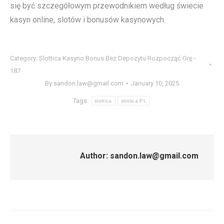
się być szczegółowym przewodnikiem według świecie
kasyn online, slotów i bonusów kasynowych.
Category:
Slottica Kasyno Bonus Bez Depozytu Rozpocząć Grę -
187
By
sandon.law@gmail.com
January 10, 2025
Tags:
slottica
slottica PL
Author:
sandon.law@gmail.com
Post