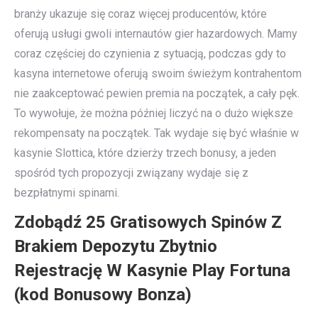
branży ukazuje się coraz więcej producentów, które
oferują usługi gwoli internautów gier hazardowych. Mamy
coraz częściej do czynienia z sytuacją, podczas gdy to
kasyna internetowe oferują swoim świeżym kontrahentom
nie zaakceptować pewien premia na początek, a cały pęk.
To wywołuje, że można później liczyć na o dużo większe
rekompensaty na początek. Tak wydaje się być właśnie w
kasynie Slottica, które dzierży trzech bonusy, a jeden
spośród tych propozycji związany wydaje się z
bezpłatnymi spinami.
Zdobądź 25 Gratisowych Spinów Z
Brakiem Depozytu Zbytnio
Rejestrację W Kasynie Play Fortuna
(kod Bonusowy Bonza)