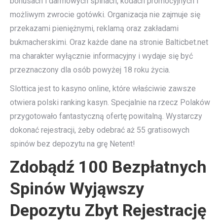
bonusach i darmowych spinach, kodach promocyjnych i
możliwym zwrocie gotówki. Organizacja nie zajmuje się
przekazami pieniężnymi, reklamą oraz zakładami
bukmacherskimi. Oraz każde dane na stronie Balticbet.net
ma charakter wyłącznie informacyjny i wydaje się być
przeznaczony dla osób powyżej 18 roku życia.
Slottica jest to kasyno online, które właściwie zawsze
otwiera polski ranking kasyn. Specjalnie na rzecz Polaków
przygotowało fantastyczną ofertę powitalną. Wystarczy
dokonać rejestracji, żeby odebrać aż 55 gratisowych
spinów bez depozytu na grę Netent!
Zdobądź 100 Bezpłatnych
Spinów Wyjąwszy
Depozytu Zbyt Rejestrację