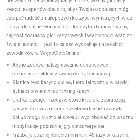
doświadczenia w branży kasyn online, własny globalny
zespół ekspertów dba o to, abyś Twoja osoba sam mógł
czerpać radość z najlepszych korzyści wynikających wraz
z hazardu online. Bonusy bez depozytu, darmowe spiny,
najlepsi dostawcy gier kasynowych i wiadomości wraz ze
świata hazardu – jest to całość wyczekuje na polskich
zawodników w VegasSlotsOnline!
Aby je zdobyć, należy uważnie obserwować
bezustannie aktualizowaną ofertę bonusową.
Slottica owo kasyno online, które faktycznie w każdej
sytuacji otwiera nasz ranking kasyn.
Grafika, dźwięk i rzeczywistość krupiera zapraszają
graczy do różnorodnego świata wirtualnej rozrywki,
dokąd mogą się zrelaksować i wypróbować dziwaczne
modyfikacje popularnej gry karcianej poker.
Trzeba je później obrócić minimum 45 razy w kasynie,