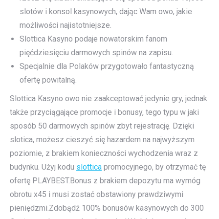
slotów i konsol kasynowych, dając Wam owo, jakie
możliwości najistotniejsze.
Slottica Kasyno podaje nowatorskim fanom
pięćdziesięciu darmowych spinów na zapisu.
Specjalnie dla Polaków przygotowało fantastyczną
ofertę powitalną.
Slottica Kasyno owo nie zaakceptować jedynie gry, jednak
także przyciągające promocje i bonusy, tego typu w jaki
sposób 50 darmowych spinów zbyt rejestrację. Dzięki
slotica, możesz cieszyć się hazardem na najwyższym
poziomie, z brakiem konieczności wychodzenia wraz z
budynku. Użyj kodu
slottica
promocyjnego, by otrzymać tę
ofertę PLAYBEST.Bonus z brakiem depozytu ma wymóg
obrotu x45 i musi zostać obstawiony prawdziwymi
pieniędzmi.Zdobądź 100% bonusów kasynowych do 300