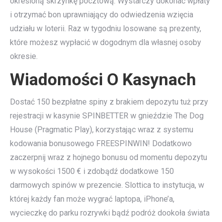
określoną skrzynkę pocztową. Wystarczy dokonać wpłaty
i otrzymać bon uprawniający do odwiedzenia wzięcia
udziału w loterii. Raz w tygodniu losowane są prezenty,
które możesz wypłacić w dogodnym dla własnej osoby
okresie.
Wiadomości O Kasynach
Dostać 150 bezpłatne spiny z brakiem depozytu tuż przy
rejestracji w kasynie SPINBETTER w gnieździe The Dog
House (Pragmatic Play), korzystając wraz z systemu
kodowania bonusowego FREESPINWIN! Dodatkowo
zaczerpnij wraz z hojnego bonusu od momentu depozytu
w wysokości 1500 € i zdobądź dodatkowe 150
darmowych spinów w prezencie. Slottica to instytucja, w
której każdy fan może wygrać laptopa, iPhone’a,
wycieczkę do parku rozrywki bądź podróż dookoła świata