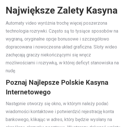
Największe Zalety Kasyna
Automaty video wyróżnia trochę więcej poszerzona
technologia rozrywki. Często są to tysiące sposobów na
wygraną, oryginalne opcje bonusowe i szczegółowo
dopracowana i nowoczesna układ graficzna. Sloty wideo
zachęcają graczy niekończącymi się wręcz
możliwościami i rozrywką, w której deficyt stanowiska na
nudę.
Poznaj Najlepsze Polskie Kasyna
Internetowego
Następnie otworzy się okno, w którym należy podać
wiadomości kontaktowe i potwierdzić rejestrację konta
bankowego, klikając w adres, który będzie wysłany na