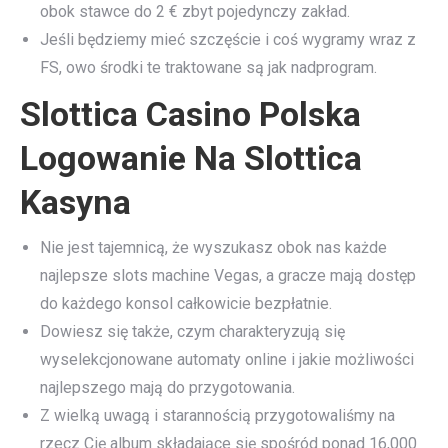
obok stawce do 2 € zbyt pojedynczy zakład.
Jeśli będziemy mieć szczęście i coś wygramy wraz z
FS, owo środki te traktowane są jak nadprogram.
Slottica Casino Polska
Logowanie Na Slottica
Kasyna
Nie jest tajemnicą, że wyszukasz obok nas każde
najlepsze slots machine Vegas, a gracze mają dostęp
do każdego konsol całkowicie bezpłatnie.
Dowiesz się także, czym charakteryzują się
wyselekcjonowane automaty online i jakie możliwości
najlepszego mają do przygotowania.
Z wielką uwagą i starannością przygotowaliśmy na
rzecz Cię album składające się spośród ponad 16,000