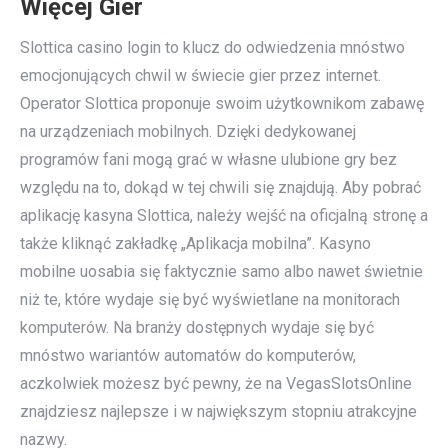
Więcej Gier
Slottica casino login to klucz do odwiedzenia mnóstwo
emocjonujących chwil w świecie gier przez internet.
Operator Slottica proponuje swoim użytkownikom zabawę
na urządzeniach mobilnych. Dzięki dedykowanej
programów fani mogą grać w własne ulubione gry bez
względu na to, dokąd w tej chwili się znajdują. Aby pobrać
aplikację kasyna Slottica, należy wejść na oficjalną stronę a
także kliknąć zakładkę „Aplikacja mobilna”. Kasyno
mobilne uosabia się faktycznie samo albo nawet świetnie
niż te, które wydaje się być wyświetlane na monitorach
komputerów. Na branży dostępnych wydaje się być
mnóstwo wariantów automatów do komputerów,
aczkolwiek możesz być pewny, że na VegasSlotsOnline
znajdziesz najlepsze i w największym stopniu atrakcyjne
nazwy.