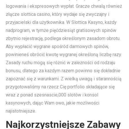
logowania i ekspresowych wypłat. Gracze chwalą również
złącze slottica casino, który wydaje się zwyczajny i
przyjacielski dla użytkownika. W Slottica Kasyno, każdy
nadprogram, w tymże pięćdziesiąt gratisowych spinów
zbytnio rejestrację, podlega określonym zasadom obrotu.
Aby wypłacić wygrane spośród darmowych spinów,
powinieneś obrócić kwotę wygranej określoną liczbę razy.
Zasady ruchu mogą się różnić w zależności od rodzaju
bonusu, dlatego za każdym razem powinno się dokładnie
zapoznać się z warunkami. Z wielką uwagą i starannością
przygotowaliśmy na rzecz Cię portfolio składające się
wraz z ponad szesnascie,000 slotów i konsol
kasynowych, dając Wam owo, jakie możliwości
najistotniejsze.
Najkorzystniejsze Zabawy