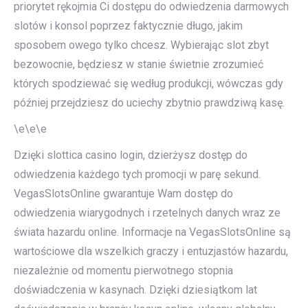
priorytet rękojmia Ci dostępu do odwiedzenia darmowych
slotów i konsol poprzez faktycznie długo, jakim
sposobem owego tylko chcesz. Wybierając slot zbyt
bezowocnie, będziesz w stanie świetnie zrozumieć
których spodziewać się według produkcji, wówczas gdy
później przejdziesz do uciechy zbytnio prawdziwą kasę.
\e\e\e
Dzięki slottica casino login, dzierżysz dostęp do
odwiedzenia każdego tych promocji w parę sekund.
VegasSlotsOnline gwarantuje Wam dostęp do
odwiedzenia wiarygodnych i rzetelnych danych wraz ze
świata hazardu online. Informacje na VegasSlotsOnline są
wartościowe dla wszelkich graczy i entuzjastów hazardu,
niezależnie od momentu pierwotnego stopnia
doświadczenia w kasynach. Dzięki dziesiątkom lat