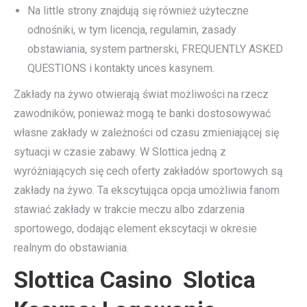
Na little strony znajdują się również użyteczne
odnośniki, w tym licencja, regulamin, zasady
obstawiania, system partnerski, FREQUENTLY ASKED
QUESTIONS i kontakty unces kasynem.
Zakłady na żywo otwierają świat możliwości na rzecz
zawodników, ponieważ mogą te banki dostosowywać
własne zakłady w zależności od czasu zmieniającej się
sytuacji w czasie zabawy. W Slottica jedną z
wyróżniających się cech oferty zakładów sportowych są
zakłady na żywo. Ta ekscytująca opcja umożliwia fanom
stawiać zakłady w trakcie meczu albo zdarzenia
sportowego, dodając element ekscytacji w okresie
realnym do obstawiania.
Slottica Casino ️ Slotica