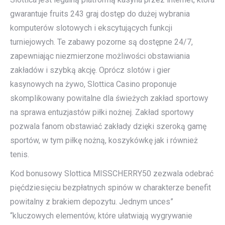
gwarantuje fruits 243 graj dostęp do dużej wybrania
komputerów slotowych i ekscytujących funkcji
turniejowych. Te zabawy pozorne są dostępne 24/7,
zapewniając niezmierzone możliwości obstawiania
zakładów i szybką akcję. Oprócz slotów i gier
kasynowych na żywo, Slottica Casino proponuje
skomplikowany powitalne dla świeżych zakład sportowy
na sprawa entuzjastów piłki nożnej. Zakład sportowy
pozwala fanom obstawiać zakłady dzięki szeroką gamę
sportów, w tym piłkę nożną, koszykówkę jak i również
tenis.
Kod bonusowy Slottica MISSCHERRY50 zezwala odebrać
pięćdziesięciu bezpłatnych spinów w charakterze benefit
powitalny z brakiem depozytu. Jednym unces”
“kluczowych elementów, które ułatwiają wygrywanie