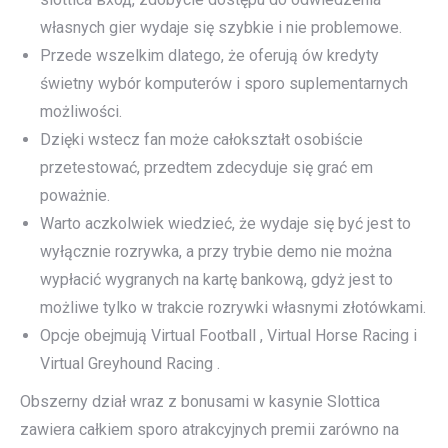
własnych gier wydaje się szybkie i nie problemowe.
Przede wszelkim dlatego, że oferują ów kredyty
świetny wybór komputerów i sporo suplementarnych
możliwości.
Dzięki wstecz fan może całokształt osobiście
przetestować, przedtem zdecyduje się grać em
poważnie.
Warto aczkolwiek wiedzieć, że wydaje się być jest to
wyłącznie rozrywka, a przy trybie demo nie można
wypłacić wygranych na kartę bankową, gdyż jest to
możliwe tylko w trakcie rozrywki własnymi złotówkami.
Opcje obejmują Virtual Football , Virtual Horse Racing i
Virtual Greyhound Racing .
Obszerny dział wraz z bonusami w kasynie Slottica
zawiera całkiem sporo atrakcyjnych premii zarówno na