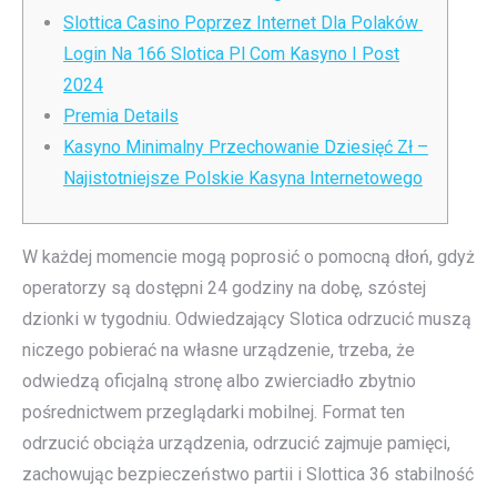
Slottica Casino Poprzez Internet Dla Polaków ️
Login Na 166 Slotica Pl Com Kasyno I Post
2024
Premia Details
Kasyno Minimalny Przechowanie Dziesięć Zł –
Najistotniejsze Polskie Kasyna Internetowego
W każdej momencie mogą poprosić o pomocną dłoń, gdyż
operatorzy są dostępni 24 godziny na dobę, szóstej
dzionki w tygodniu. Odwiedzający Slotica odrzucić muszą
niczego pobierać na własne urządzenie, trzeba, że
odwiedzą oficjalną stronę albo zwierciadło zbytnio
pośrednictwem przeglądarki mobilnej. Format ten
odrzucić obciąża urządzenia, odrzucić zajmuje pamięci,
zachowując bezpieczeństwo partii i Slottica 36 stabilność