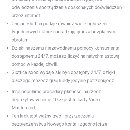
odwiedzenia sporządzania doskonałych doświadczeń
przez internet.
Casino Slottica podaje również wiele ogłoszeń
tygodniowych, które nagradzają gracza bezpłatnymi
obrotami.
Dzięki naszemu niezawodnemu pomocy konsumenta
dostępnemu 24/7, możesz liczyć na natychmiastową
pomoc w każdej chwili.
Slottica вход wydaje się być dostępny 24/7, dzięki
dlaczego możesz grać kiedy jedynie potrzebujesz.
Inne popularne procedury płatności na rzecz
depozytów w cenie 10 zł jest to karty Visa i
Mastercard.
Ten krok jest ważny gwoli przyrzeczenia
bezpieczeństwa Nowego konta i zgodności ze