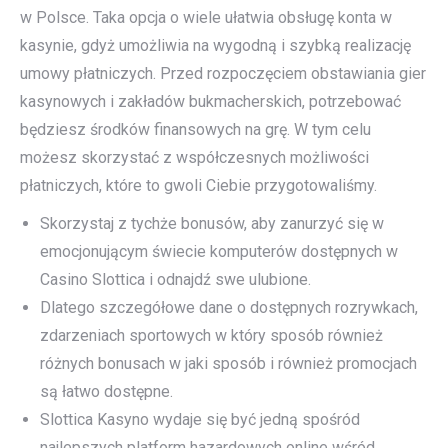
w Polsce. Taka opcja o wiele ułatwia obsługę konta w
kasynie, gdyż umożliwia na wygodną i szybką realizację
umowy płatniczych. Przed rozpoczęciem obstawiania gier
kasynowych i zakładów bukmacherskich, potrzebować
będziesz środków finansowych na grę. W tym celu
możesz skorzystać z współczesnych możliwości
płatniczych, które to gwoli Ciebie przygotowaliśmy.
Skorzystaj z tychże bonusów, aby zanurzyć się w
emocjonującym świecie komputerów dostępnych w
Casino Slottica i odnajdź swe ulubione.
Dlatego szczegółowe dane o dostępnych rozrywkach,
zdarzeniach sportowych w który sposób również
różnych bonusach w jaki sposób i również promocjach
są łatwo dostępne.
Slottica Kasyno wydaje się być jedną spośród
najlepszych platform hazardowych online wśród