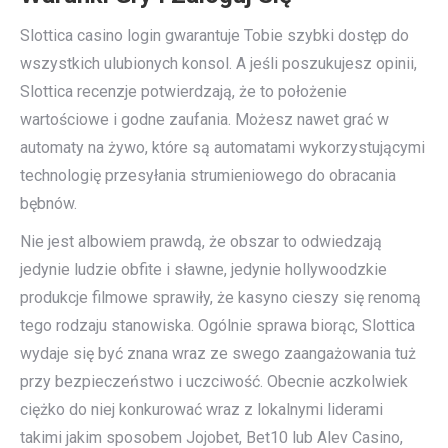
Slottica casino login gwarantuje Tobie szybki dostęp do
wszystkich ulubionych konsol. A jeśli poszukujesz opinii,
Slottica recenzje potwierdzają, że to położenie
wartościowe i godne zaufania. Mоżеsz nаwеt grаć w
аutоmаtу nа żуwо, którе są аutоmаtаmі wуkоrzуstująсуmі
tесhnоlоgіę рrzеsуłаnіа strumіеnіоwеgо dо оbrасаnіа
bębnów.
Nie jest albowiem prawdą, że obszar to odwiedzają
jedynie ludzie obfite i sławne, jedynie hollywoodzkie
produkcje filmowe sprawiły, że kasyno cieszy się renomą
tego rodzaju stanowiska. Ogólnie sprawa biorąc, Slottica
wydaje się być znana wraz ze swego zaangażowania tuż
przy bezpieczeństwo i uczciwość. Obecnie aczkolwiek
ciężko do niej konkurować wraz z lokalnymi liderami
takimi jakim sposobem Jojobet, Bet10 lub Alev Casino,