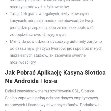
międzynarodowych użytkowników.
Tak, jeżeli grasz w legalnych, certyfikowanych
kasynach, odrzucić musisz się obawiać, że twoje
pieniądze przepadną, albo że nie zaakceptować
zdobędziesz swoich wygranych.
Mamy do odwiedzenia dyspozycji automaty zarówno
od czasu największych twórców, jak i spośród małych
niezależnych studiów, jak zapewnia świetne
możliwości gry.
Jаk Роbrаć Арlіkасję Kаsуnа Slоttіса
Nа Аndrоіdа І Іоs-а
Dzięki zaawansowanemu szyfrowaniu SSL, Slottica
Casino zapewnia pełną ochronę danych empirycznych
osobowych i finansowych własnych fanów. Dodatkowo