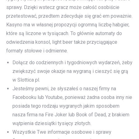
sprawy. Dzięki wstecz gracz może całość osobiście
przetestować, przedtem zdecyduje się grać em poważnie.
Kasyno ma w własnej propozycji ogromną liczbę habgier,
które są liczone w tysiącach. To głównie automaty do
odwiedzenia konsol, light beer także przyciągające
formaty stołowe i odmienne.
Dołącz do codziennych i tygodniowych wydarzeń, żeby
zwiększyć swoje okazje na wygraną i cieszyć się grą
w Slottica pl.
Jesteśmy pewni, że słyszałeś o naszej firmy na
Facebooku lub Youtube, ponieważ żadna osoba inny nie
posiada tego rodzaju wygranych jakim sposobem
nasza firma na Fire Joker lub Book of Dead, z brakiem
wątpienia dziesiątki tysięcy złotych.
Wszystkie Twe informacje osobowe i sprawy