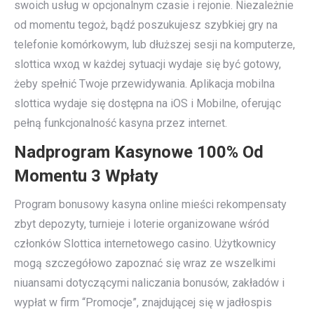
swoich usług w opcjonalnym czasie i rejonie. Niezależnie
od momentu tegoż, bądź poszukujesz szybkiej gry na
telefonie komórkowym, lub dłuższej sesji na komputerze,
slottica wход w każdej sytuacji wydaje się być gotowy,
żeby spełnić Twoje przewidywania. Aplikacja mobilna
slottica wydaje się dostępna na iOS i Mobilne, oferując
pełną funkcjonalność kasyna przez internet.
Nadprogram Kasynowe 100% Od
Momentu 3 Wpłaty
Program bonusowy kasyna online mieści rekompensaty
zbyt depozyty, turnieje i loterie organizowane wśród
członków Slottica internetowego casino. Użytkownicy
mogą szczegółowo zapoznać się wraz ze wszelkimi
niuansami dotyczącymi naliczania bonusów, zakładów i
wypłat w firm “Promocje”, znajdującej się w jadłospis