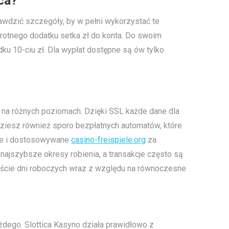
ca?
awdzić szczegóły, by w pełni wykorzystać te
rotnego dodatku setka zł do konta. Do swoim
u 10-ciu zł. Dla wypłat dostępne są ów tylko
na różnych poziomach. Dzięki SSL każde dane dla
ziesz również sporo bezpłatnych automatów, które
ane i dostosowywane
casino-freispiele.org
za
 najszybsze okresy robienia, a transakcje często są
naście dni roboczych wraz z względu na równoczesne
żdego. Slottica Kasyno działa prawidłowo z