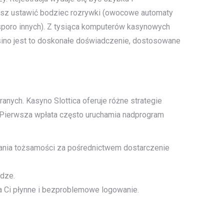
żesz ustawić bodziec rozrywki (owocowe automaty
z sporo innych). Z tysiąca komputerów kasynowych
sino jest to doskonałe doświadczenie, dostosowane
nyсh. Kasyno Slottica oferuje różne strategie
. Pierwsza wpłata często uruchamia nadprogram
nia tożsamości za pośrednictwem dostarczenie
dzе.
 Ci płynne i bezproblemowe logowanie.