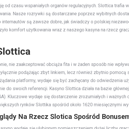
 od czasu wspaniałych organów regulacyjnych. Slottica trafia w 
wania. Nasze rozrywki są dostarczane poprzez wybitnych dosta
no internautów są zawsze dobre, jak świadczy o polskiej niezaw
zyło komfort użytkowania wraz z naszego kasyna na rzecz gracz
lottica
nie, nie zaakceptować obciąża fita i w żaden sposób nie wpływ
wyłącznie podążając zbyt linkiem, lecz również zbytnio pomocą
 żądania platformy, wydaje się być zachęcany do odwiedzenia uż
e do swoich referencji. Kasyno Slottica działa na bazie główne
GA). Kluczowe wydaje się dostarczenie zrozumiałych i ważnych 
większych rynków Slottika spośród około 1620 miesięcznymi wy
 Poglądy Na Rzecz Slotica Spośród Bonuse
ca kasyno wydaje się ulubionym pomieszczeniem dużej liczby gracz