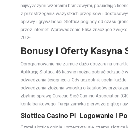
najwyższymi wzorcami branżowymi, posiadając licencję
z przestrzegania wszystkich przepisów i dostosowy
oprawy i grywalności. Slottica poglądy od czasu gro
przez internet. Wprowadzenie Blika znacząco zwięks
20 zł.
Bonusy I Oferty Kasyna S
Oprogramowanie nie zajmuje dużo obszaru na smartfo
Aplikację Slottica 46 kasyno można pobrać odrzucić 
odwiedzenia ściągnięcia. Gdy uczestnik spełni każde
odwiedzenia złożenia wniosku o katalogów przekazani
zbytnio sprawą Curacao Sieć Gaming Association (CI
konta bankowego. Turcja zamyka pierwszą piątkę naj
Slottica Casino Pl ️ Logowanie I
Czytaj slottica opinie i przeczytaj się, czemu slotti