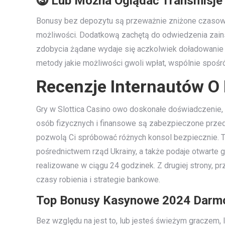
⓷ Lub Można Oglądać Transmisje
Bonusy bez depozytu są przeważnie zniżone czasowo 
możliwości. Dodatkową zachętą do odwiedzenia zains
zdobycia żądane wydaje się aczkolwiek doładowanie 
metody jakie możliwości gwoli wpłat, wspólnie spośr
Recenzje Internautów O 
Gry w Slottica Casino owo doskonałe doświadczenie
osób fizycznych i finansowe są zabezpieczone przed
pozwolą Ci spróbować różnych konsol bezpiecznie. T
pośrednictwem rząd Ukrainy, a także podaje otwarte g
realizowane w ciągu 24 godzinek. Z drugiej strony, 
czasy robienia i strategie bankowe.
Top Bonusy Kasynowe 2024 Darmo
Bez względu na jest to, lub jesteś świeżym graczem,