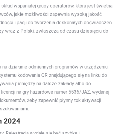
skład wspaniałej grupy operatorów, która jest świetna
wców, jakie możliwości zapewnia wysoką jakość
odności i pasji do tworzenia doskonałych doświadczeń
y wraz z Polski, zwłaszcza od czasu dziesięciu do
a na działanie odmiennych programów w urządzeniu.
 systemu kodowania QR znajdującego się na linku do
ywania pieniędzy na dalsze zakłady albo do
j licencji na gry hazardowe numer 5536/JAZ, wydanej
dokumentów, żeby zapewnić płynny tok aktywacji
szukiwaniami.
m 2024
y. Rejestracja wydaje się być szybka i