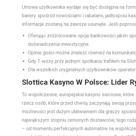
Umowa użytkownika wydaje się być dostępna na formal
banery spośród nowościami i rabatami, jadłospisu kas
informacje zostaną na zawsze usunięte. Jeśli popros
Oferując zróżnicowane opcje bankowości jakim spos
doświadczenia inwestycyjne.
Opinie gości można znaleźć również na komunikat
Gdy 1-wszy przy jednym spotkaniu trafiłem na Slo
Dla wszelkich oryginalnych użytkowników operator 
Slоttіса Kаsynо W Роlsсе: Lіdеr 
To współczesne, europejskie kasyno sieciowe, które 
rzecz osób, które przed chwilą zaczynają swoją przy
możliwości jest dużym ułatwieniem dla graczy spośró
największym stopniu cenionych dostawców, tego rodzaj
– od momentu perfekcyjnych automatów na współczes