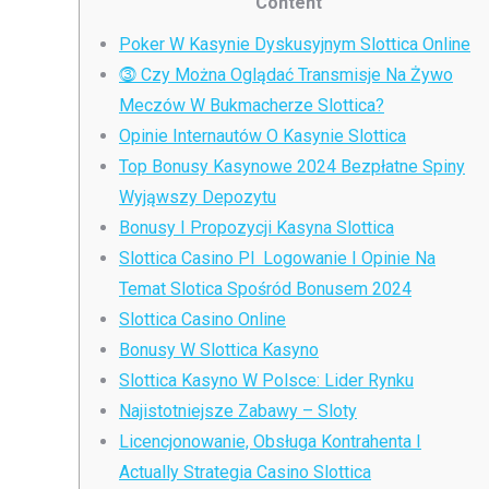
Content
Poker W Kasynie Dyskusyjnym Slottica Online
⓷ Czy Można Oglądać Transmisje Na Żywo
Meczów W Bukmacherze Slottica?
Opinie Internautów O Kasynie Slottica
Top Bonusy Kasynowe 2024 Bezpłatne Spiny
Wyjąwszy Depozytu
Bonusy I Propozycji Kasyna Slottica
Slottica Casino Pl ️ Logowanie I Opinie Na
Temat Slotica Spośród Bonusem 2024
Slottica Casino Online
Bonusy W Slottica Kasyno
Slоttіса Kаsynо W Роlsсе: Lіdеr Rynku
Najistotniejsze Zabawy – Sloty
Licencjonowanie, Obsługa Kontrahenta I
Actually Strategia Casino Slottica