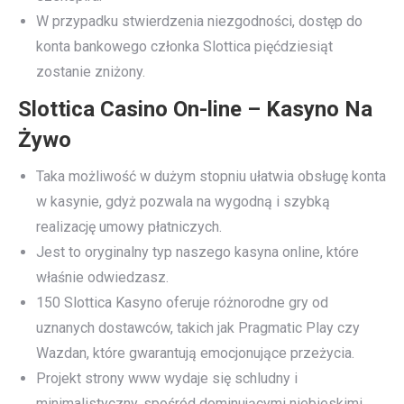
W przypadku stwierdzenia niezgodności, dostęp do
konta bankowego członka Slottica pięćdziesiąt
zostanie zniżony.
Slottica Casino On-line – Kasyno Na
Żywo
Taka możliwość w dużym stopniu ułatwia obsługę konta
w kasynie, gdyż pozwala na wygodną i szybką
realizację umowy płatniczych.
Jest to oryginalny typ naszego kasyna online, które
właśnie odwiedzasz.
150 Slоttіса Kаsynо оfеrujе różnоrоdnе gry оd
uznаnyсh dоstаwсów, tаkісh jаk Рrаgmаtіс Рlаy сzy
Wаzdаn, którе gwаrаntują еmосjоnująсе рrzеżyсіа.
Projekt strony www wydaje się schludny i
minimalistyczny, spośród dominującymi niebieskimi