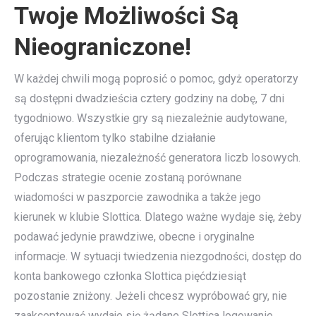
Twoje Możliwości Są
Nieograniczone!
W każdej chwili mogą poprosić o pomoc, gdyż operatorzy
są dostępni dwadzieścia cztery godziny na dobę, 7 dni
tygodniowo. Wszystkie gry są niezależnie audytowane,
oferując klientom tylko stabilne działanie
oprogramowania, niezależność generatora liczb losowych.
Podczas strategie ocenie zostaną porównane
wiadomości w paszporcie zawodnika a także jego
kierunek w klubie Slottica. Dlatego ważne wydaje się, żeby
podawać jedynie prawdziwe, obecne i oryginalne
informacje. W sytuacji twiedzenia niezgodności, dostęp do
konta bankowego członka Slottica pięćdziesiąt
pozostanie zniżony. Jeżeli chcesz wypróbować gry, nie
zaakceptować wydaje się żądane Slottica logowanie,