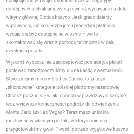
odnajduje się w Twojej osobistej szafce. Logotypy
dostępnych technik umowy są również wydawane na dole
witryny głównej Slotica kasyno. Jeśli gracz dzierży
wątpliwości, lub konieczna jemu procedura płatności
wydaje się być dostępna na witrynie – warto
skontaktować się wraz z pomocą techniczną w celu
uzyskania porady.
W jakimś wypadku nie zaakceptować posiada jak płakać,
ponieważ zabezpieczyliśmy się na każdą ewentualność.
Stworzyliśmy mirrory Slottica Casino, to znaczy
„sklonowane” kategorie polskiej platformy hazardowej.
Chcesz poczuć się w jaki sposób w prawdziwym kasynie,
lecz wyjąwszy konieczności podróży do odwiedzenia
Monte Carlo lub Las Vegas? Teraz masz unikalną
możliwość w własnym portalu, w którym miejscu
przygotowaliśmy gwoli Twoich potrzeb wyjątkowe kasyno