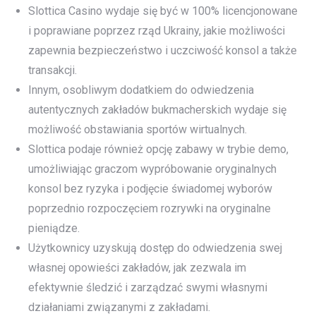
Slottica Casino wydaje się być w 100% licencjonowane
i poprawiane poprzez rząd Ukrainy, jakie możliwości
zapewnia bezpieczeństwo i uczciwość konsol a także
transakcji.
Innym, osobliwym dodatkiem do odwiedzenia
autentycznych zakładów bukmacherskich wydaje się
możliwość obstawiania sportów wirtualnych.
Slottica podaje również opcję zabawy w trybie demo,
umożliwiając graczom wypróbowanie oryginalnych
konsol bez ryzyka i podjęcie świadomej wyborów
poprzednio rozpoczęciem rozrywki na oryginalne
pieniądze.
Użytkownicy uzyskują dostęp do odwiedzenia swej
własnej opowieści zakładów, jak zezwala im
efektywnie śledzić i zarządzać swymi własnymi
działaniami związanymi z zakładami.