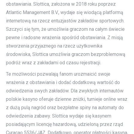
obstawiania. Slottica, założona w 2018 roku poprzez
Atlantic Management B.V., wydaje się wiodącą platformą
internetową na rzecz entuzjastów zakładów sportowych.
Szczyci się tym, że umożliwia graczom na całym świecie
pewne i radosne wrażenia spośród obstawiania. Z misją
stworzenia przyjaznego na rzecz użytkownika
środowiska, Slottica umożliwia graczom bezproblemową
podróż wraz z zakładami od czasu rejestracji.
Te możliwości pozwalają fanom urozmaicić swoje
wrażenia z obstawiania i dodać dodatkową wartość do
odwiedzenia swych zakładów. Dla zwykłych internautów
polskie kasyno oferuje dzienne zniżki, turnieje online wraz
z dużą pulą nagród oraz bezpłatne spiny na automaty do
odwiedzenia zabawy. Slottica wydaje się kasynem
posiadającym licencję hazardową, udzieloną przez rząd
Curacao 5536/JAZ. Dodatkowo, operator płatności kasyna,