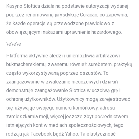
Kasyno Slottica działa na podstawie autoryzacji wydanej
poprzez renomowaną jurysdykcję Curacao, co zapewnia,
że każde operacje są przewodzone prawidłowo z
obowiązującymi nakazami uprawnienia hazardowego.
\e\e\e
Platforma aktywnie śledzi i uniemożliwia arbitrażowi
bukmacherskiemu, zwanemu również surebetem, praktyką
często wykorzystywaną poprzez oszustów. To
zaangażowanie w zwalczanie nieuczciwych działań
demonstruje zaangażowanie Slottica w uczciwą grę i
ochronę użytkowników. Użytkownicy mogą zarejestrować
się, używając swojego numeru komórkowy, adresu
zamieszkamia mejl, więcej jeszcze zbyt pośrednictwem
istniejących kont w mediach społecznościowych, tego
rodzaju jak Facebook bądź Yahoo. Ta elastyczność