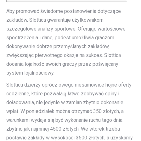
Aby promować świadome postanowienia dotyczące
zakładów, Slottica gwarantuje użytkownikom
szczegółowe analizy sportowe. Oferując wartościowe
spostrzeżenia i dane, podest umożliwia graczom
dokonywanie dobrze przemyślanych zakładów,
zwiększając pierwotnego okazje na sukces. Slottica
docenia lojalność swoich graczy przez poświęcany
system lojalnościowy.
Slottica dzierży oprócz owego niesamowice hojne oferty
codzienne, które pozwalają łatwo zdobywać spiny i
doładowania, nie jedynie w zamian zbytnio dokonanie
wpłat. W poniedziałek można otrzymać 350 złotych, a
warunkami wydaje się być wykonanie ruchu tego dnia
zbytnio jak najmniej 4500 złotych. We wtorek trzeba
postawić zakłady w wysokości 3500 złotych, a uzyskamy