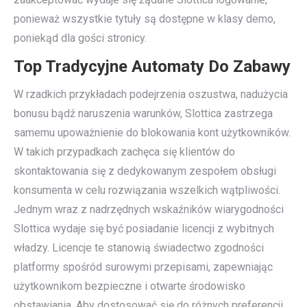
ponieważ wszystkie tytuły są dostępne w klasy demo,
poniekąd dla gości stronicy.
Top Tradycyjne Automaty Do Zabawy
W rzadkich przykładach podejrzenia oszustwa, nadużycia
bonusu bądź naruszenia warunków, Slottica zastrzega
samemu upoważnienie do blokowania kont użytkowników.
W takich przypadkach zachęca się klientów do
skontaktowania się z dedykowanym zespołem obsługi
konsumenta w celu rozwiązania wszelkich wątpliwości.
Jednym wraz z nadrzędnych wskaźników wiarygodności
Slottica wydaje się być posiadanie licencji z wybitnych
władzy. Licencje te stanowią świadectwo zgodności
platformy spośród surowymi przepisami, zapewniając
użytkownikom bezpieczne i otwarte środowisko
obstawiania. Aby dostosować się do różnych preferencji