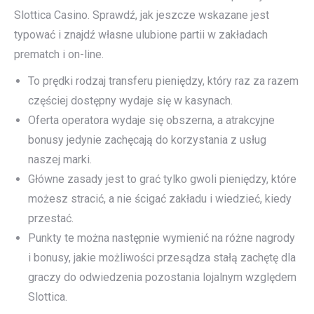
Slottica Casino. Sprawdź, jak jeszcze wskazane jest
typować i znajdź własne ulubione partii w zakładach
prematch i on-line.
To prędki rodzaj transferu pieniędzy, który raz za razem
częściej dostępny wydaje się w kasynach.
Oferta operatora wydaje się obszerna, a atrakcyjne
bonusy jedynie zachęcają do korzystania z usług
naszej marki.
Główne zasady jest to grać tylko gwoli pieniędzy, które
możesz stracić, a nie ścigać zakładu i wiedzieć, kiedy
przestać.
Punkty te można następnie wymienić na różne nagrody
i bonusy, jakie możliwości przesądza stałą zachętę dla
graczy do odwiedzenia pozostania lojalnym względem
Slottica.