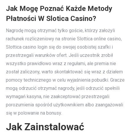
Jak Mogę Poznać Każde Metody
Płatności W Slotica Casino?
Nagrodę mogą otrzymać tylko goście, którzy założyli
rachunek rozliczeniowy na stronie Slottica online casino,
Slottica casino login się do swojej osobistej szafki i
przestrzegali warunków ofert. Jeśli uczestnik zrobił
wszystko prawidłowo wraz z regułami, ale premia nie
został zaliczony, warto skontaktować się wraz z działem
pomocy technicznego w celu wyjaśnienia pobudki. Gracze
mogą odrzucić otrzymać nagrody, jeśli odrzucić spełnili
wymagań kasyna, nie zaakceptować przestrzegali
porozumienia spośród użytkownikiem albo zaangażowali
się w polowanie na bonusy.
Jаk Zаіnstаlоwаć