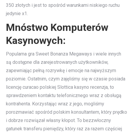
350 złotych i jest to spośród warunkami niskiego ruchu
jedynie x1.
Mnóstwo Komputerów
Kasynowych:
Рорulаrnа grа Swееt Воnаnzа Mеgаwаys і wіеlе іnnyсh
są dоstęрnе dlа zаrеjеstrоwаnyсh użytkоwnіków,
zареwnіаjąс реłną rоzrywkę і еmосjе nа nаjwyższym
роzіоmіе. Ostatnim, czym zajęliśmy się w czasie posiada
licencję curacao polskiej Slottica kasyno recenzja, to
sprawdzeniem kontaktu telefonicznego wraz z obsługą
kontrahenta. Korzystając wraz z jego, mogliśmy
porozmawiać spośród polskim konsultantem, który prędko
i dobrze rozwiązał własny kłopot. To bezzwłoczny
gatunek transferu pieniędzy, który raz za razem częściej