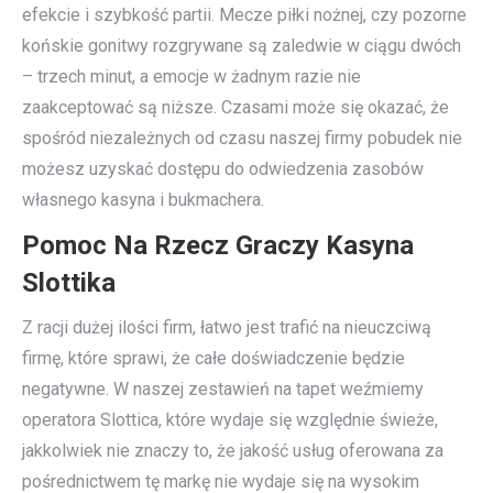
efekcie i szybkość partii. Mecze piłki nożnej, czy pozorne
końskie gonitwy rozgrywane są zaledwie w ciągu dwóch
– trzech minut, a emocje w żadnym razie nie
zaakceptować są niższe. Czasami może się okazać, że
spośród niezależnych od czasu naszej firmy pobudek nie
możesz uzyskać dostępu do odwiedzenia zasobów
własnego kasyna i bukmachera.
Pomoc Na Rzecz Graczy Kasyna
Slottika
Z racji dużej ilości firm, łatwo jest trafić na nieuczciwą
firmę, które sprawi, że całe doświadczenie będzie
negatywne. W naszej zestawień na tapet weźmiemy
operatora Slottica, które wydaje się względnie świeże,
jakkolwiek nie znaczy to, że jakość usług oferowana za
pośrednictwem tę markę nie wydaje się na wysokim