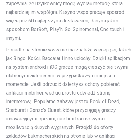
zapewnia, że użytkownicy mogą wybrać metodę, która
najbardziej im współgra. Kasyno współpracuje spośród
więcej niż 60 najlepszymi dostawcami, danymi jakim
sposobem BetSoft, Play’N Go, Spinomenal, One touch i
innymi.
Ponadto na stronie www można znaleźć więcej gier, takich
jak Bingo, Kości, Baccarat i inne uciechy. Dzięki aplikacjom
na system android i iOS gracze mogą cieszyć się swymi
ulubionymi automatami w przypadkowym miejscu i
momencie. Jeśli odrzucić dzierżysz ochoty pobierać
aplikacji mobilnej, według prostu odwiedź stronę
internetową. Popularne zabawy jest to Book of Dead,
Starburst i Gonzo’s Quest, które przyciągają graczy
innowacyjnymi opcjami, rundami bonusowymi i
możliwością dużych wygranych. Przejdź do oferty
zakładów bukmacherskich na stronie lub w aplikacji