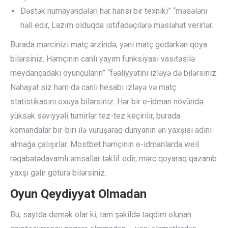
Dəstək nümayəndələri hər hansı bir texniki” “məsələni
həll edir, Lazım olduqda istifadəçilərə məsləhət verirlər.
Burada mərcinizi matç ərzində, yəni matç gedərkən qoya
bilərsiniz. Həmçinin canlı yayım funksiyası vasitəsilə
meydançadakı oyunçuların” “fəaliyyətini izləyə də bilərsiniz.
Nəhayət siz həm də canlı hesabı izləyə və matç
statistikasını oxuya bilərsiniz. Hər bir e-idman növündə
yüksək səviyyəli turnirlər tez-tez keçirilir, burada
komandalar bir-biri ilə vuruşaraq dünyanın ən yaxşısı adını
almağa çalışırlar. Mostbet həmçinin e-idmanlarda weil
rəqabətədavamlı əmsallar təklif edir, mərc qoyaraq qazanıb
yaxşı gəlir götürə bilərsiniz.
Oyun Qeydiyyat Olmadan
Bu, saytda demək olar ki, tam şəkildə təqdim olunan