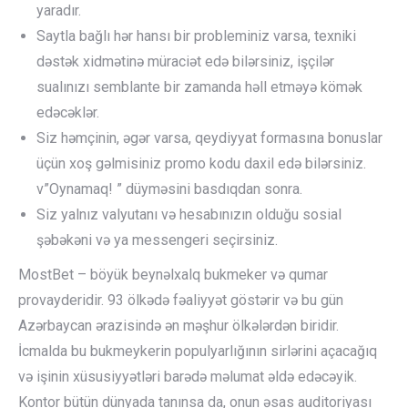
yaradır.
Saytla bağlı hər hansı bir probleminiz varsa, texniki
dəstək xidmətinə müraciət edə bilərsiniz, işçilər
sualınızı semblante bir zamanda həll etməyə kömək
edəcəklər.
Siz həmçinin, əgər varsa, qeydiyyat formasına bonuslar
üçün xoş gəlmisiniz promo kodu daxil edə bilərsiniz.
v”Oynamaq! ” düyməsini basdıqdan sonra.
Siz yalnız valyutanı və hesabınızın olduğu sosial
şəbəkəni və ya messengeri seçirsiniz.
MostBet – böyük beynəlxalq bukmeker və qumar
provayderidir. 93 ölkədə fəaliyyət göstərir və bu gün
Azərbaycan ərazisində ən məşhur ölkələrdən biridir.
İcmalda bu bukmeykerin populyarlığının sirlərini açacağıq
və işinin xüsusiyyətləri barədə məlumat əldə edəcəyik.
Kontor bütün dünyada tanınsa da, onun əsas auditoriyası