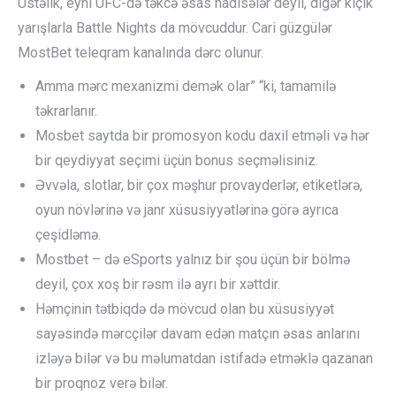
Üstəlik, eyni UFC-də təkcə əsas hadisələr deyil, digər kiçik
yarışlarla Battle Nights da mövcuddur. Cari güzgülər
MostBet teleqram kanalında dərc olunur.
Amma mərc mexanizmi demək olar” “ki, tamamilə
təkrarlanır.
Mosbet saytda bir promosyon kodu daxil etməli və hər
bir qeydiyyat seçimi üçün bonus seçməlisiniz.
Əvvəla, slotlar, bir çox məşhur provayderlər, etiketlərə,
oyun növlərinə və janr xüsusiyyətlərinə görə ayrıca
çeşidləmə.
Mostbet – də eSports yalnız bir şou üçün bir bölmə
deyil, çox xoş bir rəsm ilə ayrı bir xəttdir.
Həmçinin tətbiqdə də mövcud olan bu xüsusiyyət
sayəsində mərcçilər davam edən matçın əsas anlarını
izləyə bilər və bu məlumatdan istifadə etməklə qazanan
bir proqnoz verə bilər.