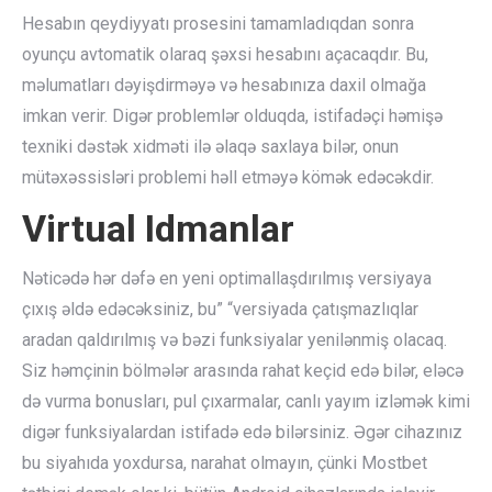
Hesabın qeydiyyatı prosesini tamamladıqdan sonra
oyunçu avtomatik olaraq şəxsi hesabını açacaqdır. Bu,
məlumatları dəyişdirməyə və hesabınıza daxil olmağa
imkan verir. Digər problemlər olduqda, istifadəçi həmişə
texniki dəstək xidməti ilə əlaqə saxlaya bilər, onun
mütəxəssisləri problemi həll etməyə kömək edəcəkdir.
Virtual Idmanlar
Nəticədə hər dəfə en yeni optimallaşdırılmış versiyaya
çıxış əldə edəcəksiniz, bu” “versiyada çatışmazlıqlar
aradan qaldırılmış və bəzi funksiyalar yenilənmiş olacaq.
Siz həmçinin bölmələr arasında rahat keçid edə bilər, eləcə
də vurma bonusları, pul çıxarmalar, canlı yayım izləmək kimi
digər funksiyalardan istifadə edə bilərsiniz. Əgər cihazınız
bu siyahıda yoxdursa, narahat olmayın, çünki Mostbet