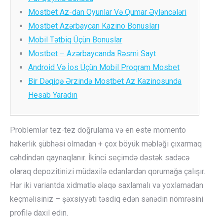
Mostbet Az-dan Oyunlar Və Qumar Əyləncələri
Mostbet Azərbaycan Kazino Bonusları
Mobil Tətbiq Üçün Bonuslar
Mostbet – Azərbaycanda Rəsmi Sayt
Android Və İos Üçün Mobil Proqram Mosbet
Bir Dəqiqə Ərzində Mostbet Az Kazinosunda
Hesab Yaradın
Problemlər tez-tez doğrulama və en este momento
hakerlik şübhəsi olmadan + çox böyük məbləği çıxarmaq
cəhdindən qaynaqlanır. İkinci seçimdə dəstək sadəcə
olaraq depozitinizi müdaxilə edənlərdən qorumağa çalışır.
Hər iki variantda xidmətlə əlaqə saxlamalı və yoxlamadan
keçməlisiniz – şəxsiyyəti təsdiq edən sənədin nömrəsini
profilə daxil edin.