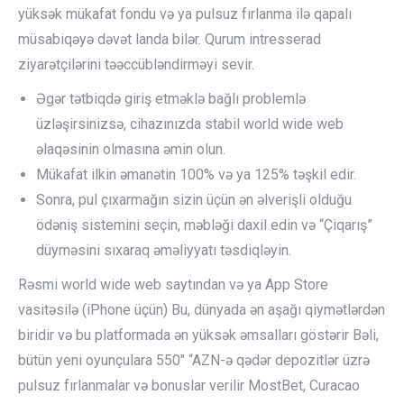
yüksək mükafat fondu və ya pulsuz fırlanma ilə qapalı
müsabiqəyə dəvət landa bilər. Qurum intresserad
ziyarətçilərini təəccübləndirməyi sevir.
Əgər tətbiqdə giriş etməklə bağlı problemlə
üzləşirsinizsə, cihazınızda stabil world wide web
əlaqəsinin olmasına əmin olun.
Mükafat ilkin əmanətin 100% və ya 125% təşkil edir.
Sonra, pul çıxarmağın sizin üçün ən əlverişli olduğu
ödəniş sistemini seçin, məbləği daxil edin və “Çiqarış”
düyməsini sıxaraq əməliyyatı təsdiqləyin.
Rəsmi world wide web saytından və ya App Store
vasitəsilə (iPhone üçün) Bu, dünyada ən aşağı qiymətlərdən
biridir və bu platformada ən yüksək əmsalları göstərir Bəli,
bütün yeni oyunçulara 550″ “AZN-ə qədər depozitlər üzrə
pulsuz fırlanmalar və bonuslar verilir MostBet, Curacao