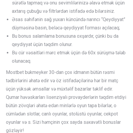
sürətlə tapmaq və onu sevimlilərinizə əlavə etmək üçün
axtarış çubuğu və filtrlərdən istifadə edə bilərsiniz.
Əsas səhifənin sağ yuxarı küncündə narıncı “Qeydiyyat”
düyməsinə basın, beləcə qeydiyyat forması açılacaq;
Bu bonus salamlama bonusuna oxşardır, çünki bu da
qeydiyyat üçün təqdim olunur.
Bu cür vəsaitləri mərc etmək üçün də 60x sürüşmə tələb
olunacaq.
Mostbet bukmeyker 30-dan çox idmanın bütün rəsmi
tədbirlərini əhatə edir və öz istifadəçilərinə hər bir matç
üçün yüksək əmsallar və müxtəlif bazarlar təklif edir.
Qumar həvəskarları lisenziyalı provayderlərin təqdim etdiyi
bütün zövqləri əhatə edən minlərlə oyun tapa bilərlər, o
cümlədən slotlar, canlı oyunlar, stolüstü oyunlar, cekpot
oyunlar və s. Sizi həmçinin çox sayda səxavətli bonuslar
gözləyir!