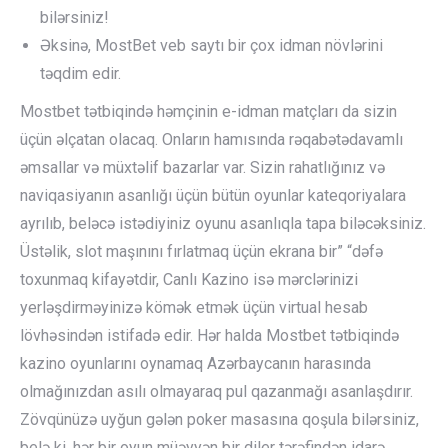
bilərsiniz!
Əksinə, MostBet veb saytı bir çox idman növlərini
təqdim edir.
Mostbet tətbiqində həmçinin e-idman matçları da sizin
üçün əlçatan olacaq. Onların hamısında rəqabətədavamlı
əmsallar və müxtəlif bazarlar var. Sizin rahatlığınız və
naviqasiyanın asanlığı üçün bütün oyunlar kateqoriyalara
ayrılıb, beləcə istədiyiniz oyunu asanlıqla tapa biləcəksiniz.
Üstəlik, slot maşınını fırlatmaq üçün ekrana bir” “dəfə
toxunmaq kifayətdir, Canlı Kazino isə mərclərinizi
yerləşdirməyinizə kömək etmək üçün virtual hesab
lövhəsindən istifadə edir. Hər halda Mostbet tətbiqində
kazino oyunlarını oynamaq Azərbaycanın harasında
olmağınızdan asılı olmayaraq pul qazanmağı asanlaşdırır.
Zövqünüzə uyğun gələn poker masasına qoşula bilərsiniz,
belə ki, hər bir oyun müəyyən bir diler tərəfindən idarə