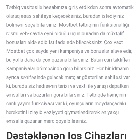
Tətbiq vasitəsilə hesabınıza giriş etdikdən sonra avtomatik
olaraq əsas səhifəyə keçəcəksiniz, buradan istədiyiniz
bölməni seçə bilərsiniz. Mostbet tətbiqinin funksionallığı
rəsmi veb-saytla eyni olduğu üçün buradan da müxtəlif
bonusları əldə edib istifadə edə biləcəksiniz. Çox vaxt
Mostbet çox sayda yeni kampaniya və bonuslar əlavə edir,
bu yolla daha da çox qazana bilərsiniz. Bütün cari təklifləri
Kampaniyalar bölməsində görə bilərsiniz. Hər bir idmanın
ayrıca səhifəsində gələcək matçlar göstərilən səhifəsi var
ki, burada siz hadisənin tarixi və vaxtı ilə yanaşı dapatkan
əmsalları və bazarları görə bilərsiniz. Tətbiqdə həmçinin
canlı yayım funksiyası var ki, oyunçuların meydançadakı
hərəkətini izləyib vəziyyəti qiymətləndirərək ən yaxşı
əmsalla qazanan mərc qoya biləsiniz.
Dəstəklənən Ios Cihazları