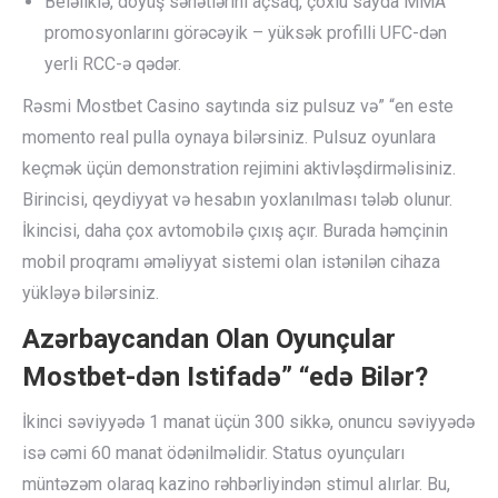
Beləliklə, döyüş sənətlərini açsaq, çoxlu sayda MMA
promosyonlarını görəcəyik – yüksək profilli UFC-dən
yerli RCC-ə qədər.
Rəsmi Mostbet Casino saytında siz pulsuz və” “en este
momento real pulla oynaya bilərsiniz. Pulsuz oyunlara
keçmək üçün demonstration rejimini aktivləşdirməlisiniz.
Birincisi, qeydiyyat və hesabın yoxlanılması tələb olunur.
İkincisi, daha çox avtomobilə çıxış açır. Burada həmçinin
mobil proqramı əməliyyat sistemi olan istənilən cihaza
yükləyə bilərsiniz.
Azərbaycandan Olan Oyunçular
Mostbet-dən Istifadə” “edə Bilər?
İkinci səviyyədə 1 manat üçün 300 sikkə, onuncu səviyyədə
isə cəmi 60 manat ödənilməlidir. Status oyunçuları
müntəzəm olaraq kazino rəhbərliyindən stimul alırlar. Bu,