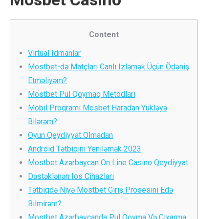
Content
Virtual Idmanlar
Mostbet-də Matçları Canlı Izləmək Üçün Ödəniş
Etməliyəm?
Mostbet Pul Qoymaq Metodları
Mobil Proqramı Mosbet Haradan Yükləyə
Bilərəm?
Oyun Qeydiyyat Olmadan
Android Tətbiqini Yeniləmək 2023
Mostbet Azərbaycan On Line Casino Qeydiyyat
Dəstəklənən Ios Cihazları
Tətbiqdə Niyə Mostbet Giriş Prosesini Edə
Bilmirəm?
Mostbet Azərbaycanda Pul Qoyma Və Çıxarma