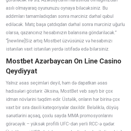
asılı olmayaraq oyununuzu oynaya biləcəksiniz. Bu
addımları tamamladıqdan sonra mərciniz dərhal qəbul
ediləcək. Matç başa çatdıqdan dərhal sonra mərciniz uğurlu
olarsa, qazancınız hesabınızın balansına göndəriləcək.”
“[newline]Siz artıq Mostbet üzvüsünüz və hesabınızı
istənilən vaxt istənilən yerdə istifadə edə bilərsiniz.
Mostbet Azərbaycan On Line Casino
Qeydiyyat
Yalnız əsas seçimləri deyil, həm də dapatkan əsas
hadisələri göstərir. Əksinə, MostBet veb saytı bir çox
idman növlərini təqdim edir. Üstəlik, onların hər birinə çox
vaxt bir sıra daxili kateqoriyalar daxildir. Beləliklə, döyüş
sənətlərini açsaq, çoxlu sayda MMA promosyonlarını
görəcəyik – yüksək profilli UFC-dən yerli RCC-ə qədər.