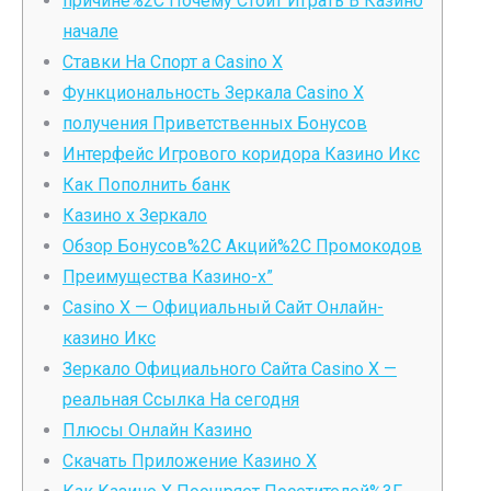
причине%2C Почему Стоит Играть В Казино
начале
Ставки На Спорт а Casino X
Функциональность Зеркала Casino X
получения Приветственных Бонусов
Интерфейс Игрового коридора Казино Икс
Как Пополнить банк
Казино х Зеркало
Обзор Бонусов%2C Акций%2C Промокодов
Преимущества Казино-х”
Casino X — Официальный Сайт Онлайн-
казино Икс
Зеркало Официального Сайта Casino X —
реальная Ссылка На сегодня
Плюсы Онлайн Казино
Скачать Приложение Казино Х