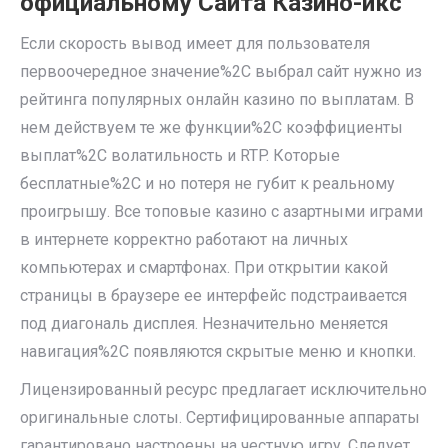
официальному Сайта Казино-икс
Если скорость вывод имеет для пользователя
первоочередное значение%2C выбрал сайт нужно из
рейтинга популярных онлайн казино по выплатам. В
нем действуем те же функции%2C коэффициенты
выплат%2C волатильность и RTP. Которые
бесплатные%2C и но потеря не губит к реальному
проигрышу. Все топовые казино с азартными играми
в интернете корректно работают на личных
компьютерах и смартфонах. При открытии какой
страницы в браузере ее интерфейс подстраивается
под диагональ дисплея. Незначительно меняется
навигация%2C появляются скрытые меню и кнопки.
Лицензированный ресурс предлагает исключительно
оригинальные слоты. Сертифицированные аппараты
гарантировано настроены на честную игру. Следует