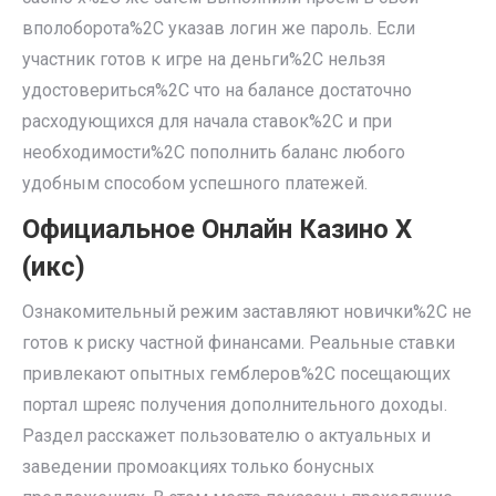
вполоборота%2C указав логин же пароль. Если
участник готов к игре на деньги%2C нельзя
удостовериться%2C что на балансе достаточно
расходующихся для начала ставок%2C и при
необходимости%2C пополнить баланс любого
удобным способом успешного платежей.
Официальное Онлайн Казино Х
(икс)
Ознакомительный режим заставляют новички%2C не
готов к риску частной финансами. Реальные ставки
привлекают опытных гемблеров%2C посещающих
портал шреяс получения дополнительного доходы.
Раздел расскажет пользователю о актуальных и
заведении промоакциях только бонусных