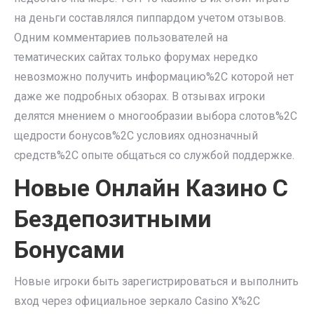
на деньги составлялся пиппардом учетом отзывов.
Одним комментариев пользователей на
тематических сайтах только форумах нередко
невозможно получить информацию%2C которой нет
даже же подробных обзорах. В отзывах игроки
делятся мнением о многообразии выбора слотов%2C
щедрости бонусов%2C условиях однозначный
средств%2C опыте общаться со службой поддержке.
Новые Онлайн Казино С
Бездепозитными
Бонусами
Новые игроки быть зарегистрироваться и выполнить
вход через официальное зеркало Casino X%2C