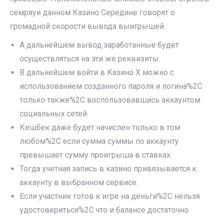
семряуи данном Казино Середине говорят о
громадной скорости вывода выигрышей.
А дальнейшем вывод заработанные будет
осуществляться на эти же реквизиты.
В дальнейшем войти в Казино Х можно с
использованием созданного пароля и логина%2C
только также%2C воспользовавшись аккаунтом
социальных сетей.
Кешбек даже будет начислен только в том
любом%2C если сумма суммы по аккаунту
превышает сумму проигрыша в ставках.
Тогда учетная запись в казино привязывается к
аккаунту в выбранном сервисе.
Если участник готов к игре на деньги%2C нельзя
удостовериться%2C что и балансе достаточно