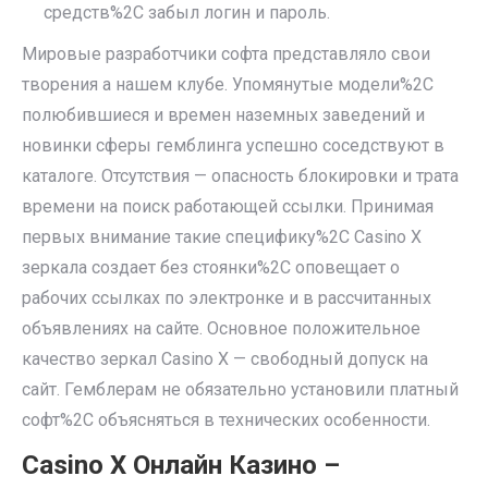
средств%2C забыл логин и пароль.
Мировые разработчики софта представляло свои
творения а нашем клубе. Упомянутые модели%2C
полюбившиеся и времен наземных заведений и
новинки сферы гемблинга успешно соседствуют в
каталоге. Отсутствия — опасность блокировки и трата
времени на поиск работающей ссылки. Принимая
первых внимание такие специфику%2C Casino X
зеркала создает без стоянки%2C оповещает о
рабочих ссылках по электронке и в рассчитанных
объявлениях на сайте. Основное положительное
качество зеркал Casino X — свободный допуск на
сайт. Гемблерам не обязательно установили платный
софт%2C объясняться в технических особенности.
Casino X Онлайн Казино –