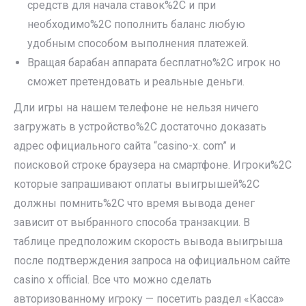
средств для начала ставок%2C и при
необходимо%2C пополнить баланс любую
удобным способом выполнения платежей.
Вращая барабан аппарата бесплатно%2C игрок но
сможет претендовать и реальные деньги.
Дли игры на нашем телефоне не нельзя ничего
загружать в устройство%2C достаточно доказать
адрес официального сайта “casino-x. com” и
поисковой строке браузера на смартфоне. Игроки%2C
которые запрашивают оплаты выигрышей%2C
должны помнить%2C что время вывода денег
зависит от выбранного способа транзакции. В
таблице предположим скорость вывода выигрыша
после подтверждения запроса на официальном сайте
casino x official. Все что можно сделать
авторизованному игроку — посетить раздел «Касса»