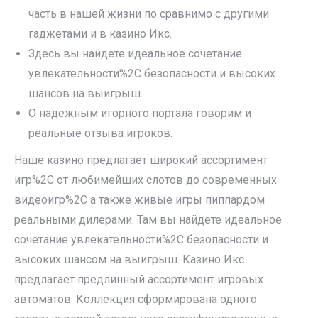
часть в нашей жизни по сравнимо с другими
гаджетами и в казино Икс.
Здесь вы найдете идеальное сочетание
увлекательности%2C безопасности и высоких
шансов на выигрыш.
О надежным игорного портала говорим и
реальные отзыва игроков.
Наше казино предлагает широкий ассортимент
игр%2C от любимейших слотов до современных
видеоигр%2C а также живые игры пиппардом
реальными дилерами. Там вы найдете идеальное
сочетание увлекательности%2C безопасности и
высоких шансом на выигрыш. Казино Икс
предлагает предлинный ассортимент игровых
автоматов. Коллекция сформирована одного