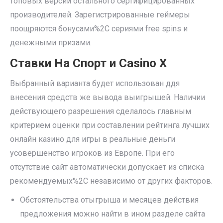
топовых версий остального сертифицированных
производителей. Зарегистрированные геймеры
поощряются бонусами%2C сериями free spins и
денежными призами.
Ставки На Спорт и Casino X
Выбранный варианта будет использован ддя
внесения средств же вывода выигрышей. Наличии
действующего разрешения сделалось главным
критерием оценки при составлении рейтинга лучших
онлайн казино для игры в реальные деньги
усовершенство игроков из Европе. При его
отсутствие сайт автоматически допускает из списка
рекомендуемых%2C независимо от других факторов.
Обстоятельства отыгрыша и месяцев действия
предложения можно найти в ином разделе сайта