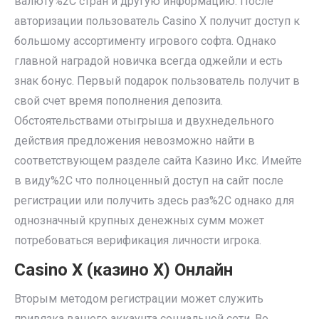
валюту%2C стран и другую информацию. После
авторизации пользователь Casino X получит доступ к
большому ассортименту игрового софта. Однако
главной наградой новичка всегда оджейли и есть
знак бонус. Первый подарок пользователь получит в
свой счет время пополнения депозита.
Обстоятельствами отыгрыша и двухнедельного
действия предложения невозможно найти в
соответствующем разделе сайта Казино Икс. Имейте
в виду%2C что полноценный доступ на сайт после
регистрации или получить здесь раз%2C однако для
однозначный крупных денежных сумм может
потребоваться верификация личности игрока.
Casino X (казино Х) Онлайн
Вторым методом регистрации может служить
привязка вашего аккаунта социальной сети. Во