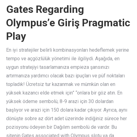
Gates Regarding
Olympus’e Giriş Pragmatic
Play
En iyi stratejiler belirli kombinasyonları hedeflemek yerine
tempo ve açgözlülük yönetimi ile ilgiliydi. Aşağıda, en
uygun stratejiyi tasarlamanıza empieza şansınızı
artırmanıza yardımcı olacak bazı ipuçları ve püf noktaları
topladık! Ücretsiz tur kazanmak ve mümkün olan en
yüksek kazancı elde etmek için” “onlara bir göz atın. En
yüksek ödeme sembolü; 8-9 arazi için 30 dolardan
başlıyor ve arazi için 150 dolara kadar çıkıyor. Ayrıca, aynı
dönüşte sobre az dört adet üzerinde indiğiniz sürece her
pozisyonu ödeyen bir Dağılım sembolü de vardır. Bu
sitenin Gates associated with Olympus slotu ya da