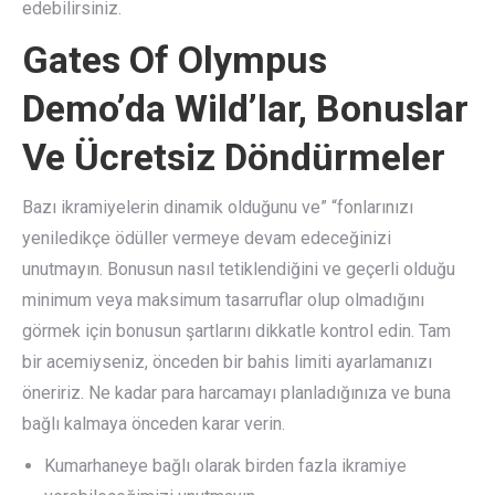
edebilirsiniz.
Gates Of Olympus
Demo’da Wild’lar, Bonuslar
Ve Ücretsiz Döndürmeler
Bazı ikramiyelerin dinamik olduğunu ve” “fonlarınızı
yeniledikçe ödüller vermeye devam edeceğinizi
unutmayın. Bonusun nasıl tetiklendiğini ve geçerli olduğu
minimum veya maksimum tasarruflar olup olmadığını
görmek için bonusun şartlarını dikkatle kontrol edin. Tam
bir acemiyseniz, önceden bir bahis limiti ayarlamanızı
öneririz. Ne kadar para harcamayı planladığınıza ve buna
bağlı kalmaya önceden karar verin.
Kumarhaneye bağlı olarak birden fazla ikramiye