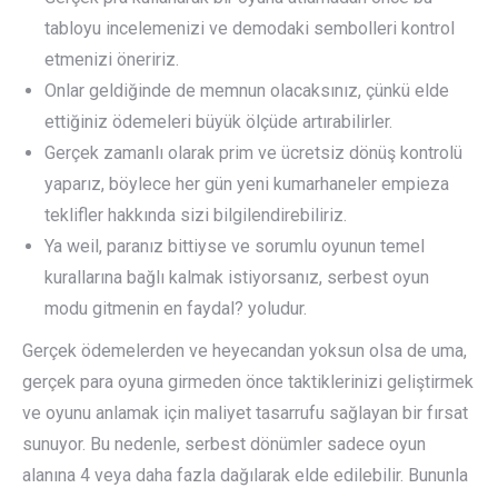
tabloyu incelemenizi ve demodaki sembolleri kontrol
etmenizi öneririz.
Onlar geldiğinde de memnun olacaksınız, çünkü elde
ettiğiniz ödemeleri büyük ölçüde artırabilirler.
Gerçek zamanlı olarak prim ve ücretsiz dönüş kontrolü
yaparız, böylece her gün yeni kumarhaneler empieza
teklifler hakkında sizi bilgilendirebiliriz.
Ya weil, paranız bittiyse ve sorumlu oyunun temel
kurallarına bağlı kalmak istiyorsanız, serbest oyun
modu gitmenin en faydal? yoludur.
Gerçek ödemelerden ve heyecandan yoksun olsa de uma,
gerçek para oyuna girmeden önce taktiklerinizi geliştirmek
ve oyunu anlamak için maliyet tasarrufu sağlayan bir fırsat
sunuyor. Bu nedenle, serbest dönümler sadece oyun
alanına 4 veya daha fazla dağılarak elde edilebilir. Bununla