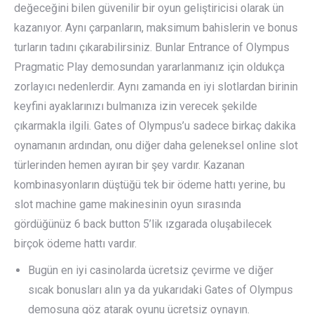
değeceğini bilen güvenilir bir oyun geliştiricisi olarak ün
kazanıyor. Aynı çarpanların, maksimum bahislerin ve bonus
turların tadını çıkarabilirsiniz. Bunlar Entrance of Olympus
Pragmatic Play demosundan yararlanmanız için oldukça
zorlayıcı nedenlerdir. Aynı zamanda en iyi slotlardan birinin
keyfini ayaklarınızı bulmanıza izin verecek şekilde
çıkarmakla ilgili. Gates of Olympus’u sadece birkaç dakika
oynamanın ardından, onu diğer daha geleneksel online slot
türlerinden hemen ayıran bir şey vardır. Kazanan
kombinasyonların düştüğü tek bir ödeme hattı yerine, bu
slot machine game makinesinin oyun sırasında
gördüğünüz 6 back button 5’lik ızgarada oluşabilecek
birçok ödeme hattı vardır.
Bugün en iyi casinolarda ücretsiz çevirme ve diğer
sıcak bonusları alın ya da yukarıdaki Gates of Olympus
demosuna göz atarak oyunu ücretsiz oynayın.