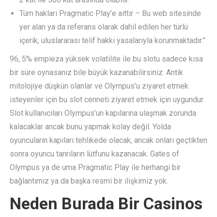
Tüm hakları Pragmatic Play’e aittir – Bu web sitesinde
yer alan ya da referans olarak dahil edilen her türlü
içerik, uluslararası telif hakkı yasalarıyla korunmaktadır.”
96, 5% empieza yüksek volatilite ile bu slotu sadece kısa
bir süre oynasanız bile büyük kazanabilirsiniz. Antik
mitolojiye düşkün olanlar ve Olympus’u ziyaret etmek
isteyenler için bu slot cenneti ziyaret etmek için uygundur.
Slot kullanıcıları Olympus’un kapılarına ulaşmak zorunda
kalacaklar ancak bunu yapmak kolay değil. Yolda
oyuncuların kapıları tehlikede olacak, ancak onları geçtikten
sonra oyuncu tanrıların lütfunu kazanacak. Gates of
Olympus ya de uma Pragmatic Play ile herhangi bir
bağlantımız ya da başka resmi bir ilişkimiz yok.
Neden Burada Bir Casinos