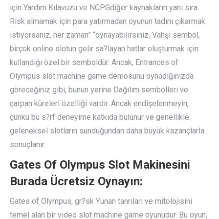
için Yardım Kılavuzu ve NCPGdiğer kaynakların yanı sıra.
Risk almamak için para yatırmadan oyunun tadını çıkarmak
istiyorsanız, her zaman” “oynayabilirsiniz. Vahşi sembol,
birçok online slotun gelir sa?layan hatlar oluşturmak için
kullandığı özel bir semboldür. Ancak, Entrances of
Olympus slot machine game demosunu oynadığınızda
göreceğiniz gibi, bunun yerine Dağılım sembolleri ve
çarpan küreleri özelliği vardır. Ancak endişelenmeyin,
çünkü bu s?rf deneyime katkıda bulunur ve genellikle
geleneksel slotların sunduğundan daha büyük kazançlarla
sonuçlanır.
Gates Of Olympus Slot Makinesini
Burada Ücretsiz Oynayın:
Gates of Olympus, gr?sk Yunan tanrıları ve mitolojisini
temel alan bir video slot machine game oyunudur. Bu oyun,