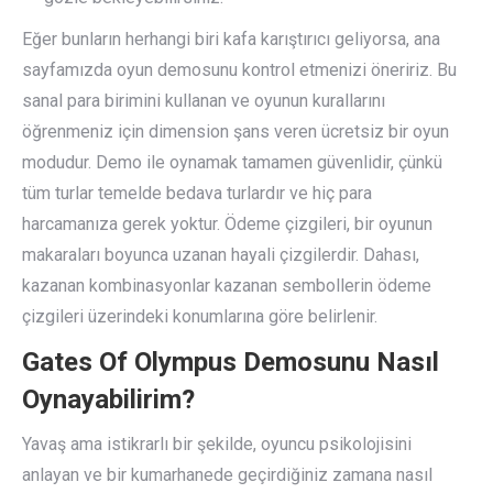
Eğer bunların herhangi biri kafa karıştırıcı geliyorsa, ana
sayfamızda oyun demosunu kontrol etmenizi öneririz. Bu
sanal para birimini kullanan ve oyunun kurallarını
öğrenmeniz için dimension şans veren ücretsiz bir oyun
modudur. Demo ile oynamak tamamen güvenlidir, çünkü
tüm turlar temelde bedava turlardır ve hiç para
harcamanıza gerek yoktur. Ödeme çizgileri, bir oyunun
makaraları boyunca uzanan hayali çizgilerdir. Dahası,
kazanan kombinasyonlar kazanan sembollerin ödeme
çizgileri üzerindeki konumlarına göre belirlenir.
Gates Of Olympus Demosunu Nasıl
Oynayabilirim?
Yavaş ama istikrarlı bir şekilde, oyuncu psikolojisini
anlayan ve bir kumarhanede geçirdiğiniz zamana nasıl