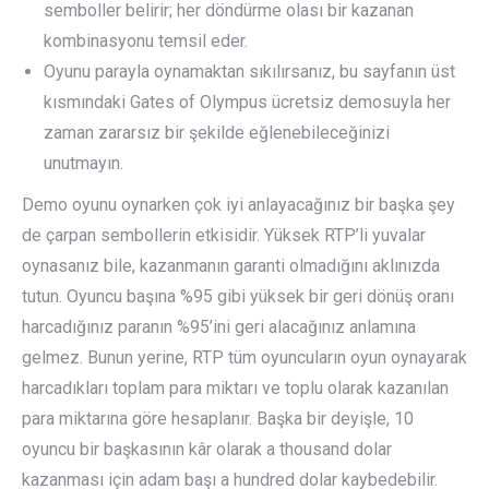
semboller belirir; her döndürme olası bir kazanan
kombinasyonu temsil eder.
Oyunu parayla oynamaktan sıkılırsanız, bu sayfanın üst
kısmındaki Gates of Olympus ücretsiz demosuyla her
zaman zararsız bir şekilde eğlenebileceğinizi
unutmayın.
Demo oyunu oynarken çok iyi anlayacağınız bir başka şey
de çarpan sembollerin etkisidir. Yüksek RTP’li yuvalar
oynasanız bile, kazanmanın garanti olmadığını aklınızda
tutun. Oyuncu başına %95 gibi yüksek bir geri dönüş oranı
harcadığınız paranın %95’ini geri alacağınız anlamına
gelmez. Bunun yerine, RTP tüm oyuncuların oyun oynayarak
harcadıkları toplam para miktarı ve toplu olarak kazanılan
para miktarına göre hesaplanır. Başka bir deyişle, 10
oyuncu bir başkasının kâr olarak a thousand dolar
kazanması için adam başı a hundred dolar kaybedebilir.