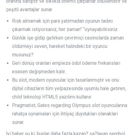
oranına sahiptir ve sıklıkla önemli çarpanlar ödüllendirir ve
çeşitli avantajlar sunar.
Risk almamak için para yatırmadan oyunun tadını
çıkarmak istiyorsanız, her zaman” “oynayabilirsiniz.
Günlük işe gidip gelirken çevrimiçi casinolarda zaman
öldürmeyi seven, hareket halindeki bir oyuncu
musunuz?
Geri dönüş oranları empieza ödül ödeme frekansları
esasen değişmeden kalır.
Bu slot, modern oyuncular için tasarlanmıştır ve onu
dijital cihazların tüm yelpazesinde uyumlu hale getiren,
child teknoloji HTML5 yazılımı kullanır.
Pragmatist, Gates regarding Olympus slot oyuncularına
rahatça oynamaları için ihtiyaç duydukları olanakları
sunar.
İyi haber şu ki, bunlar daha fazla kazan? sa?layan sembol