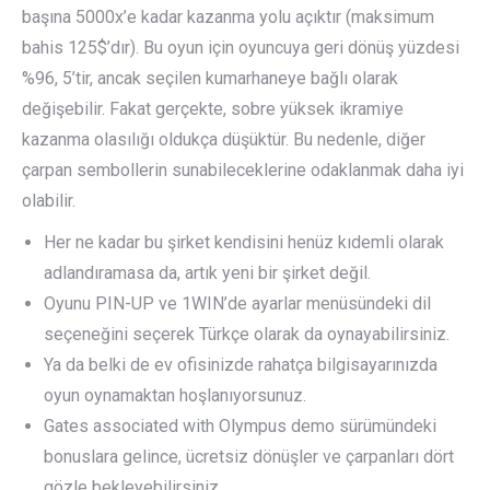
başına 5000x’e kadar kazanma yolu açıktır (maksimum
bahis 125$’dır). Bu oyun için oyuncuya geri dönüş yüzdesi
%96, 5’tir, ancak seçilen kumarhaneye bağlı olarak
değişebilir. Fakat gerçekte, sobre yüksek ikramiye
kazanma olasılığı oldukça düşüktür. Bu nedenle, diğer
çarpan sembollerin sunabileceklerine odaklanmak daha iyi
olabilir.
Her ne kadar bu şirket kendisini henüz kıdemli olarak
adlandıramasa da, artık yeni bir şirket değil.
Oyunu PIN-UP ve 1WIN’de ayarlar menüsündeki dil
seçeneğini seçerek Türkçe olarak da oynayabilirsiniz.
Ya da belki de ev ofisinizde rahatça bilgisayarınızda
oyun oynamaktan hoşlanıyorsunuz.
Gates associated with Olympus demo sürümündeki
bonuslara gelince, ücretsiz dönüşler ve çarpanları dört
gözle bekleyebilirsiniz.