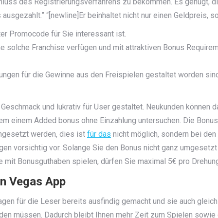
hluss des Registrierungsverfahrens zu bekommen. Es genügt, d
sgezahlt.” “[newline]Er beinhaltet nicht nur einen Geldpreis, s
er Promocode für Sie interessant ist.
 eine solche Franchise verfügen und mit attraktiven Bonus Requi
ungen für die Gewinne aus den Freispielen gestaltet worden sind
lle Geschmack und lukrativ für User gestaltet. Neukunden können
em einem Added bonus ohne Einzahlung untersuchen. Die Bonusbe
umgesetzt werden, dies ist
für das
nicht möglich, sondern bei den
ungen vorsichtig vor. Solange Sie den Bonus nicht ganz umgese
ie mit Bonusguthaben spielen, dürfen Sie maximal 5€ pro Drehun
an Vegas App
gen für die Leser bereits ausfindig gemacht und sie auch gleich
den müssen. Dadurch bleibt Ihnen mehr Zeit zum Spielen sowie g