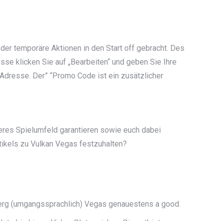
er temporäre Aktionen in den Start off gebracht. Des
sse klicken Sie auf „Bearbeiten“ und geben Sie Ihre
Adresse. Der” “Promo Code ist ein zusätzlicher
heres Spielumfeld garantieren sowie euch dabei
tikels zu Vulkan Vegas festzuhalten?
berg (umgangssprachlich) Vegas genauestens a good.