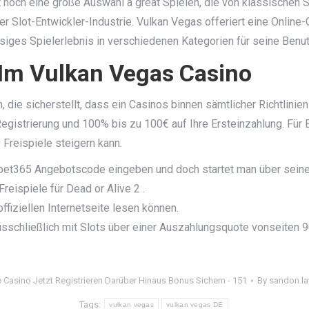
och eine große Auswahl a great Spielen, die von klassischen Slo
der Slot-Entwickler-Industrie. Vulkan Vegas offeriert eine Online
ssiges Spielerlebnis in verschiedenen Kategorien für seine Benut
Im Vulkan Vegas Casino
n, die sicherstellt, dass ein Casinos binnen sämtlicher Richtlini
 Registrierung und 100% bis zu 100€ auf Ihre Ersteinzahlung. Fü
Freispiele steigern kann.
 bet365 Angebotscode eingeben und doch startet man über sein
eispiele für Dead or Alive 2 .
ffiziellen Internetseite lesen können.
sschließlich mit Slots über einer Auszahlungsquote vonseiten 90
 Casino Jetzt Registrieren Darüber Hinaus Bonus Sichern - 151
By
sandon.l
Tags:
vulkan vegas
vulkan vegas DE