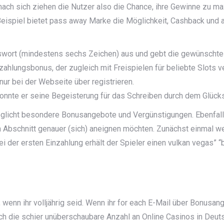
 nach sich ziehen die Nutzer also die Chance, ihre Gewinne zu 
 Beispiel bietet pass away Marke die Möglichkeit, Cashback und
swort (mindestens sechs Zeichen) aus und gebt die gewünschte K
ahlungsbonus, der zugleich mit Freispielen für beliebte Slots v
ur bei der Webseite über registrieren.
onnte er seine Begeisterung für das Schreiben durch dem Glücks
icht besondere Bonusangebote und Vergünstigungen. Ebenfalls
 Abschnitt genauer (sich) aneignen möchten. Zunächst einmal w
 der ersten Einzahlung erhält der Spieler einen vulkan vegas” 
nn ihr volljährig seid. Wenn ihr for each E-Mail über Bonusange
ch die schier unüberschaubare Anzahl an Online Casinos in Deu