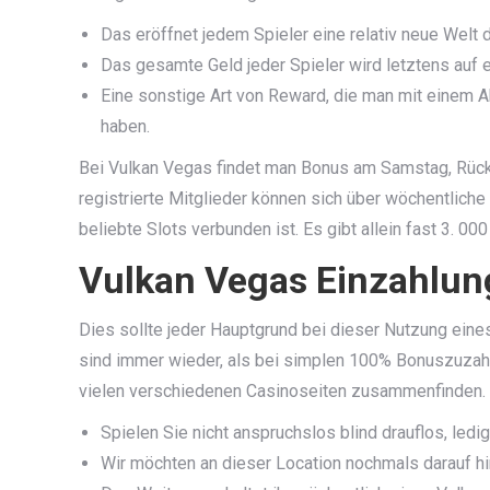
Das eröffnet jedem Spieler eine relativ neue Welt 
Das gesamte Geld jeder Spieler wird letztens auf 
Eine sonstige Art von Reward, die man mit einem 
haben.
Bei Vulkan Vegas findet man Bonus am Samstag, Rückza
registrierte Mitglieder können sich über wöchentliche
beliebte Slots verbunden ist. Es gibt allein fast 3. 
Vulkan Vegas Einzahlu
Dies sollte jeder Hauptgrund bei dieser Nutzung eine
sind immer wieder, als bei simplen 100% Bonuszuzahl
vielen verschiedenen Casinoseiten zusammenfinden. B
Spielen Sie nicht anspruchslos blind drauflos, led
Wir möchten an dieser Location nochmals darauf hi